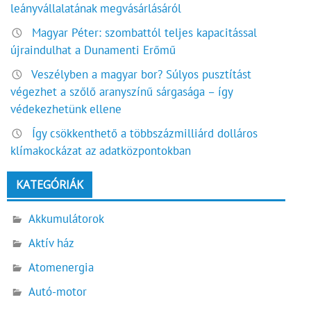
leányvállalatának megvásárlásáról
Magyar Péter: szombattól teljes kapacitással
újraindulhat a Dunamenti Erőmű
Veszélyben a magyar bor? Súlyos pusztítást
végezhet a szőlő aranyszínű sárgasága – így
védekezhetünk ellene
Így csökkenthető a többszázmilliárd dolláros
klímakockázat az adatközpontokban
KATEGÓRIÁK
Akkumulátorok
Aktív ház
Atomenergia
Autó-motor