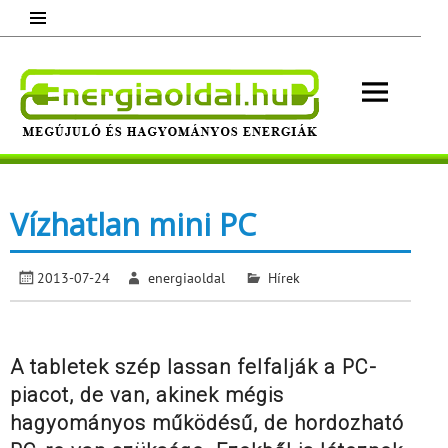
Skip
to
content
Energ
Megújuló és hagyományos energiák.
Minden, ami energia!
Vízhatlan mini PC
2013-07-24
energiaoldal
Hírek
A tabletek szép lassan felfalják a PC-
piacot, de van, akinek mégis
hagyományos működésű, de hordozható