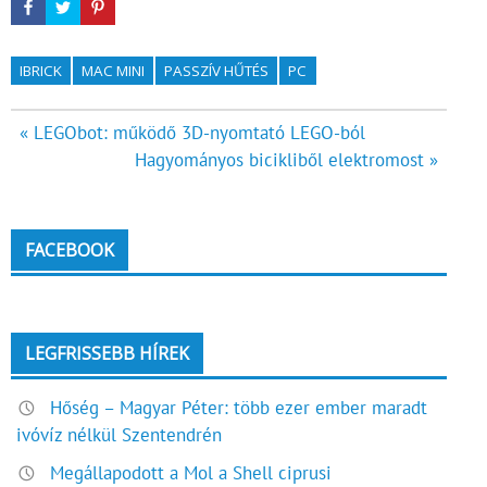
IBRICK
MAC MINI
PASSZÍV HŰTÉS
PC
Bejegyzés
« LEGObot: működő 3D-nyomtató LEGO-ból
Hagyományos bicikliből elektromost »
navigáció
FACEBOOK
LEGFRISSEBB HÍREK
Hőség – Magyar Péter: több ezer ember maradt
ivóvíz nélkül Szentendrén
Megállapodott a Mol a Shell ciprusi