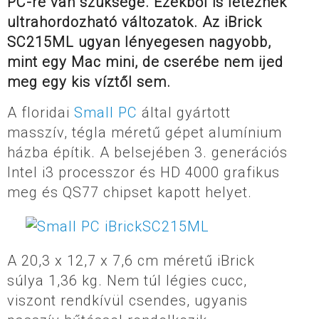
PC-re van szüksége. Ezekből is léteznek
ultrahordozható változatok. Az iBrick
SC215ML ugyan lényegesen nagyobb,
mint egy Mac mini, de cserébe nem ijed
meg egy kis víztől sem.
A floridai
Small PC
által gyártott
masszív, tégla méretű gépet alumínium
házba építik. A belsejében 3. generációs
Intel i3 processzor és HD 4000 grafikus
meg és QS77 chipset kapott helyet.
A 20,3 x 12,7 x 7,6 cm méretű iBrick
súlya 1,36 kg. Nem túl légies cucc,
viszont rendkívül csendes, ugyanis