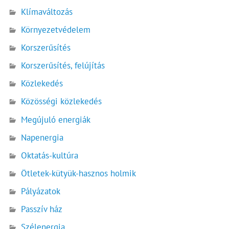
Klímaváltozás
Környezetvédelem
Korszerűsítés
Korszerűsítés, felújítás
Közlekedés
Közösségi közlekedés
Megújuló energiák
Napenergia
Oktatás-kultúra
Ötletek-kütyük-hasznos holmik
Pályázatok
Passzív ház
Szélenergia