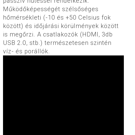
passzív hűtéssel rendelkezik.
Működőképességét szélsőséges
hőmérsékleti (-10 és +50 Celsius fok
között) és időjárási körülmények között
is megőrzi. A csatlakozók (HDMI, 3db
USB 2.0, stb.) természetesen szintén
víz- és porállók.