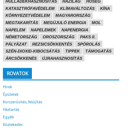
HULLADÉKHASZNOSÍTÁS
HÁZILAG
HŐSÉG
KATASZTRÓFAVÉDELEM
KLÍMAVÁLTOZÁS
KÍNA
KÖRNYEZETVÉDELEM
MAGYARORSZÁG
MEGTAKARÍTÁS
MEGÚJULÓ ENERGIA
MOL
NAPELEM
NAPELEMEK
NAPENERGIA
NÉMETORSZÁG
OROSZORSZÁG
PAKS II.
PÁLYÁZAT
REZSICSÖKKENTÉS
SPÓROLÁS
SZÉN-DIOXID-KIBOCSÁTÁS
TIPPEK
TÁMOGATÁS
ÁRCSÖKKENÉS
ÚJRAHASZNOSÍTÁS
ROVATOK
Hírek
Épületek
Korszerűsítés, felújítás
Háztartás
Egyéb
Közlekedés