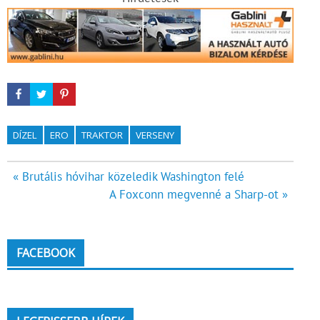
DÍZEL
ERO
TRAKTOR
VERSENY
Bejegyzés
« Brutális hóvihar közeledik Washington felé
A Foxconn megvenné a Sharp-ot »
navigáció
FACEBOOK