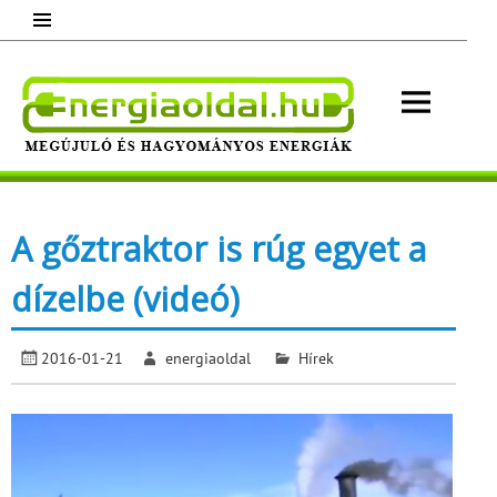
Skip
to
content
Energ
Megújuló és hagyományos energiák.
Minden, ami energia!
A gőztraktor is rúg egyet a
dízelbe (videó)
2016-01-21
energiaoldal
Hírek