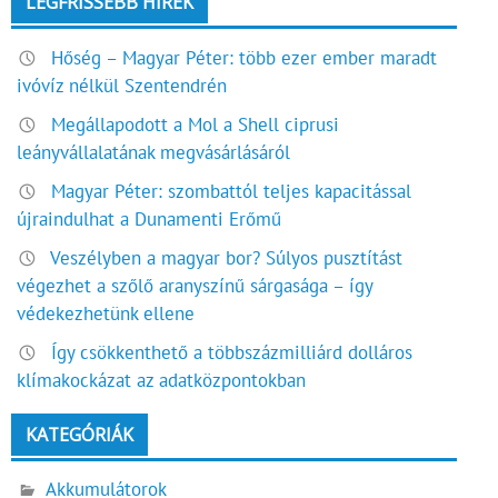
LEGFRISSEBB HÍREK
Hőség – Magyar Péter: több ezer ember maradt
ivóvíz nélkül Szentendrén
Megállapodott a Mol a Shell ciprusi
leányvállalatának megvásárlásáról
Magyar Péter: szombattól teljes kapacitással
újraindulhat a Dunamenti Erőmű
Veszélyben a magyar bor? Súlyos pusztítást
végezhet a szőlő aranyszínű sárgasága – így
védekezhetünk ellene
Így csökkenthető a többszázmilliárd dolláros
klímakockázat az adatközpontokban
KATEGÓRIÁK
Akkumulátorok