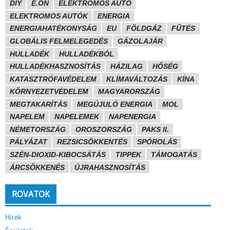
DIY
E.ON
ELEKTROMOS AUTÓ
ELEKTROMOS AUTÓK
ENERGIA
ENERGIAHATÉKONYSÁG
EU
FÖLDGÁZ
FŰTÉS
GLOBÁLIS FELMELEGEDÉS
GÁZOLAJÁR
HULLADÉK
HULLADÉKBÓL
HULLADÉKHASZNOSÍTÁS
HÁZILAG
HŐSÉG
KATASZTRÓFAVÉDELEM
KLÍMAVÁLTOZÁS
KÍNA
KÖRNYEZETVÉDELEM
MAGYARORSZÁG
MEGTAKARÍTÁS
MEGÚJULÓ ENERGIA
MOL
NAPELEM
NAPELEMEK
NAPENERGIA
NÉMETORSZÁG
OROSZORSZÁG
PAKS II.
PÁLYÁZAT
REZSICSÖKKENTÉS
SPÓROLÁS
SZÉN-DIOXID-KIBOCSÁTÁS
TIPPEK
TÁMOGATÁS
ÁRCSÖKKENÉS
ÚJRAHASZNOSÍTÁS
ROVATOK
Hírek