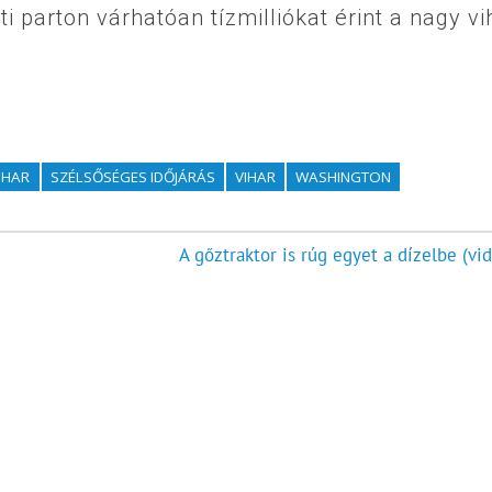
i parton várhatóan tízmilliókat érint a nagy vi
IHAR
SZÉLSŐSÉGES IDŐJÁRÁS
VIHAR
WASHINGTON
A gőztraktor is rúg egyet a dízelbe (vi