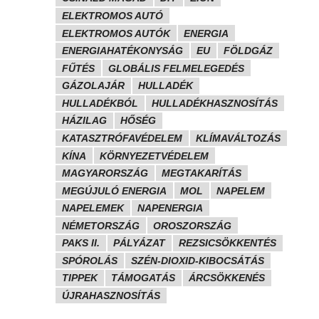
ELEKTROMOS AUTÓ
ELEKTROMOS AUTÓK
ENERGIA
ENERGIAHATÉKONYSÁG
EU
FÖLDGÁZ
FŰTÉS
GLOBÁLIS FELMELEGEDÉS
GÁZOLAJÁR
HULLADÉK
HULLADÉKBÓL
HULLADÉKHASZNOSÍTÁS
HÁZILAG
HŐSÉG
KATASZTRÓFAVÉDELEM
KLÍMAVÁLTOZÁS
KÍNA
KÖRNYEZETVÉDELEM
MAGYARORSZÁG
MEGTAKARÍTÁS
MEGÚJULÓ ENERGIA
MOL
NAPELEM
NAPELEMEK
NAPENERGIA
NÉMETORSZÁG
OROSZORSZÁG
PAKS II.
PÁLYÁZAT
REZSICSÖKKENTÉS
SPÓROLÁS
SZÉN-DIOXID-KIBOCSÁTÁS
TIPPEK
TÁMOGATÁS
ÁRCSÖKKENÉS
ÚJRAHASZNOSÍTÁS