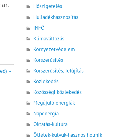
har.
Hőszigetelés
Hulladékhasznosítás
INFÓ
Klímaváltozás
Környezetvédelem
Korszerűsítés
Korszerűsítés, felújítás
deó) »
Közlekedés
Közösségi közlekedés
Megújuló energiák
Napenergia
Oktatás-kultúra
Ötletek-kütyük-hasznos holmik