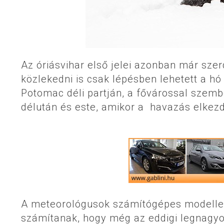
Az óriásvihar első jelei azonban már sze
közlekedni is csak lépésben lehetett a hó
Potomac déli partján, a fővárossal szemb
délután és este, amikor a havazás elkezd
A meteorológusok számítógépes modellezé
számítanak, hogy még az eddigi legnagyobb