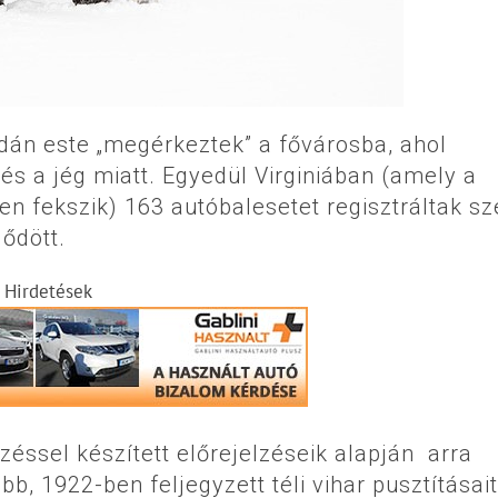
rdán este „megérkeztek” a fővárosba, ahol
 és a jég miatt. Egyedül Virginiában (amely a
en fekszik) 163 autóbalesetet regisztráltak s
ődött.
Hirdetések
ssel készített előrejelzéseik alapján arra
, 1922-ben feljegyzett téli vihar pusztításait