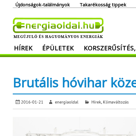
Skip
Újdonságok-találmányok
Takarékosság tippek
to
content
Ener
HÍREK
ÉPÜLETEK
KORSZERŰSÍTÉS,
Megújuló és hagyományos energiák. Min
Brutális hóvihar köz
2016-01-21
energiaoldal
Hírek
,
Klímaváltozás