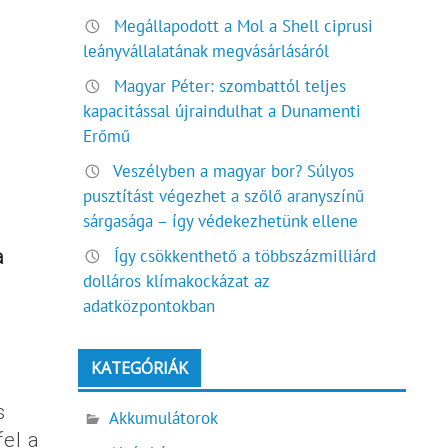
Megállapodott a Mol a Shell ciprusi
leányvállalatának megvásárlásáról
Magyar Péter: szombattól teljes
kapacitással újraindulhat a Dunamenti
Erőmű
Veszélyben a magyar bor? Súlyos
pusztítást végezhet a szőlő aranyszínű
sárgasága – így védekezhetünk ellene
a
Így csökkenthető a többszázmilliárd
dolláros klímakockázat az
adatközpontokban
KATEGÓRIÁK
s
Akkumulátorok
fel a