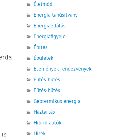
Életmód
Energia tanúsítvány
Energiaellátás
Energiafigyelő
Építés
zerda
Épületek
Események-rendezvények
Fűtés-hűtés
Fűtés-hűtés
Geotermikus energia
Háztartás
Hibrid autók
Hírek
 is