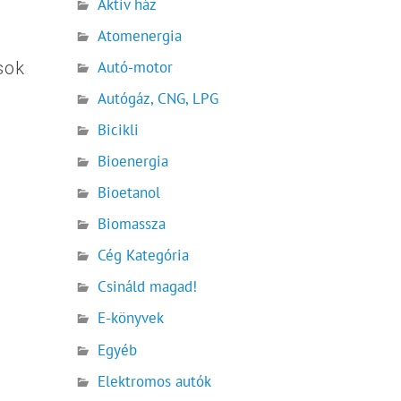
Aktív ház
Atomenergia
sok
Autó-motor
Autógáz, CNG, LPG
Bicikli
Bioenergia
Bioetanol
Biomassza
Cég Kategória
Csináld magad!
E-könyvek
Egyéb
Elektromos autók