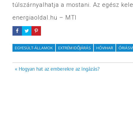
túlszárnyalhatja a mostani. Az egész kelet
energiaoldal.hu – MTI
EGYESÜLT-ÁLLAMOK
EXTRÉM IDŐJÁRÁS
HÓVIHAR
ÓRIÁSV
Bejegyzés
« Hogyan hat az emberekre az ingázás?
navigáció