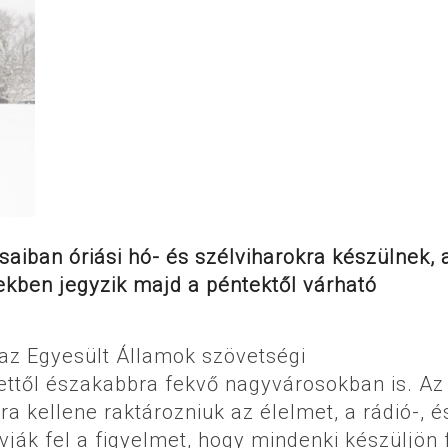
saiban óriási hó- és szélviharokra készülnek, 
kben jegyzik majd a péntektől várható
az Egyesült Államok szövetségi
ttől északabbra fekvő nagyvárosokban is. Az
 kellene raktározniuk az élelmet, a rádió-, é
vják fel a figyelmet, hogy mindenki készüljön 