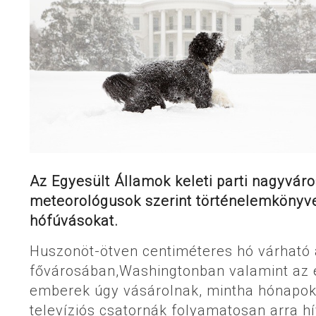
Az Egyesült Államok keleti parti nagyváro
meteorológusok szerint történelemkönyve
hófúvásokat.
Huszonöt-ötven centiméteres hó várható 
fővárosában,Washingtonban valamint az e
emberek úgy vásárolnak, mintha hónapokra
televíziós csatornák folyamatosan arra hí