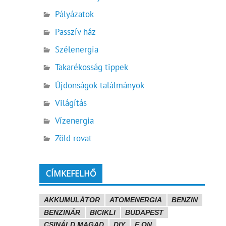
Pályázatok
Passzív ház
Szélenergia
Takarékosság tippek
Újdonságok-találmányok
Világítás
Vízenergia
Zöld rovat
CÍMKEFELHŐ
AKKUMULÁTOR
ATOMENERGIA
BENZIN
BENZINÁR
BICIKLI
BUDAPEST
CSINÁLD MAGAD
DIY
E.ON