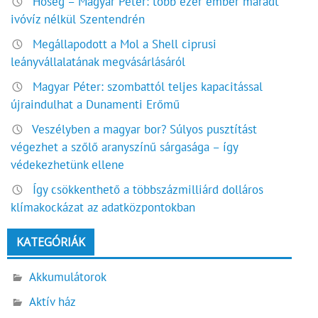
Hőség – Magyar Péter: több ezer ember maradt
ivóvíz nélkül Szentendrén
Megállapodott a Mol a Shell ciprusi
leányvállalatának megvásárlásáról
Magyar Péter: szombattól teljes kapacitással
újraindulhat a Dunamenti Erőmű
Veszélyben a magyar bor? Súlyos pusztítást
végezhet a szőlő aranyszínű sárgasága – így
védekezhetünk ellene
Így csökkenthető a többszázmilliárd dolláros
klímakockázat az adatközpontokban
KATEGÓRIÁK
Akkumulátorok
Aktív ház