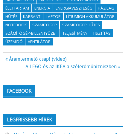
ÉLETTARTAM
ENERGIA
ENERGIAVESZTESÉG
HÁZILAG
HŰTÉS
KARBANT
LAPTOP
LÍTIUMION AKKUMULÁTOR
NOTEBOOK
SZÁMÍTÓGÉP
SZÁMÍTÓGÉP HŰTÉS
SZÁMÍTÓGÉP-BILLENTYŰZET
TELJESÍTMÉNY
TISZTÍTÁS
ÜZEMIDŐ
VENTILÁTOR
Bejegyzés
« Áramtermelő csap! (videó)
A LEGO és az IKEA a szélerőműbizniszben »
navigáció
FACEBOOK
LEGFRISSEBB HÍREK