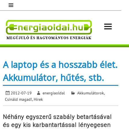
Skip
to
content
Energ
Megújuló és hagyományos energiák.
Minden, ami energia!
A laptop és a hosszabb élet.
Akkumulátor, hűtés, stb.
2012-07-19
energiaoldal
Akkumulátorok
,
Csináld magad!
,
Hírek
Néhány egyszerű szabály betartásával
és egy kis karbantartással lényegesen