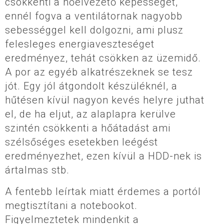
csökkenti a hőelvezető képességet,
ennél fogva a ventilátornak nagyobb
sebességgel kell dolgozni, ami plusz
felesleges energiaveszteséget
eredményez, tehát csökken az üzemidő.
A por az egyéb alkatrészeknek se tesz
jót. Egy jól átgondolt készüléknél, a
hűtésen kívül nagyon kevés helyre juthat
el, de ha eljut, az alaplapra kerülve
szintén csökkenti a hőátadást ami
szélsőséges esetekben leégést
eredményezhet, ezen kívül a HDD-nek is
ártalmas stb.
A fentebb leírtak miatt érdemes a portól
megtisztítani a notebookot.
Figyelmeztetek mindenkit a