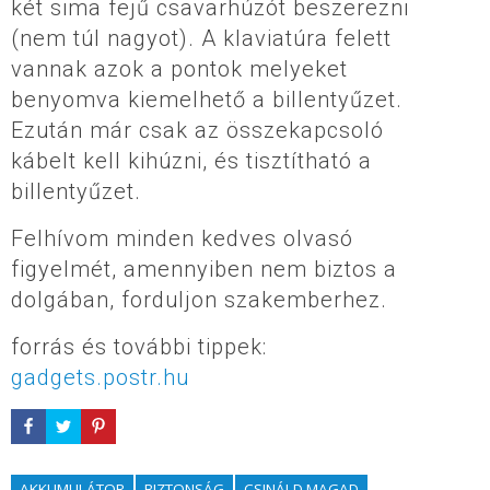
két sima fejű csavarhúzót beszerezni
(nem túl nagyot). A klaviatúra felett
vannak azok a pontok melyeket
benyomva kiemelhető a billentyűzet.
Ezután már csak az összekapcsoló
kábelt kell kihúzni, és tisztítható a
billentyűzet.
Felhívom minden kedves olvasó
figyelmét, amennyiben nem biztos a
dolgában, forduljon szakemberhez.
forrás és további tippek:
gadgets.postr.hu
AKKUMULÁTOR
BIZTONSÁG
CSINÁLD MAGAD