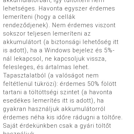
lehetséges. Havonta egyszer érdemes
lemeríteni (hogy a cellák
rendeződjenek). Nem érdemes viszont
sokszor teljesen lemeríteni az
akkumulátort (a biztonsági lehetőség itt
is adott), ha a Windows bejelez és 5%-
nál lekapcsol, ne kapcsoljuk vissza,
felesleges, és ártalmas lehet.
Tapasztalatból (a valóságot nem
feltétlenül tükrözi): érdemes 50% fölött
tartani a töltöttségi szintet (a havonta
esedékes lemerítés itt is adott), ha
gyakran használjuk akkumulátorról
érdemes néha kis időre rádugni a töltőre.
Saját érdekünkben csak a gyári töltőt
használjuk.