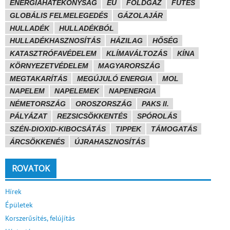
ENERGIAHATÉKONYSÁG
EU
FÖLDGÁZ
FŰTÉS
GLOBÁLIS FELMELEGEDÉS
GÁZOLAJÁR
HULLADÉK
HULLADÉKBÓL
HULLADÉKHASZNOSÍTÁS
HÁZILAG
HŐSÉG
KATASZTRÓFAVÉDELEM
KLÍMAVÁLTOZÁS
KÍNA
KÖRNYEZETVÉDELEM
MAGYARORSZÁG
MEGTAKARÍTÁS
MEGÚJULÓ ENERGIA
MOL
NAPELEM
NAPELEMEK
NAPENERGIA
NÉMETORSZÁG
OROSZORSZÁG
PAKS II.
PÁLYÁZAT
REZSICSÖKKENTÉS
SPÓROLÁS
SZÉN-DIOXID-KIBOCSÁTÁS
TIPPEK
TÁMOGATÁS
ÁRCSÖKKENÉS
ÚJRAHASZNOSÍTÁS
ROVATOK
Hírek
Épületek
Korszerűsítés, felújítás