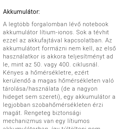
Akkumulátor:
A legtöbb forgalomban lévő notebook
akkumulátor lítium-ionos. Sok a tévhit
ezzel az akkufajtával kapcsolatban. Az
akkumulátort formázni nem kell, az első
használatkor is akkora teljesítményt ad
le, mint az 50. vagy 400. ciklusnál.
Kényes a hőmérsékletre, ezért
kerülendő a magas hőmérsékleten való
tárolása/használata (de a nagyon
hideget sem szereti), egy akkumulátor a
legjobban szobahőmérsékleten érzi
magát. Rengeteg biztonsági
mechanizmus van egy lítiumos
akkumulátorban, így túltölteni nem