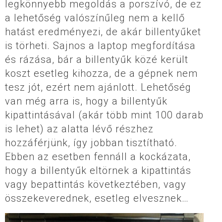
legkönnyebb megoldás a porszívó, de ez
a lehetőség valószínűleg nem a kellő
hatást eredményezi, de akár billentyűket
is törheti. Sajnos a laptop megfordítása
és rázása, bár a billentyűk közé került
koszt esetleg kihozza, de a gépnek nem
tesz jót, ezért nem ajánlott. Lehetőség
van még arra is, hogy a billentyűk
kipattintásával (akár több mint 100 darab
is lehet) az alatta lévő részhez
hozzáférjünk, így jobban tisztítható.
Ebben az esetben fennáll a kockázata,
hogy a billentyűk eltörnek a kipattintás
vagy bepattintás következtében, vagy
összekeverednek, esetleg elvesznek…