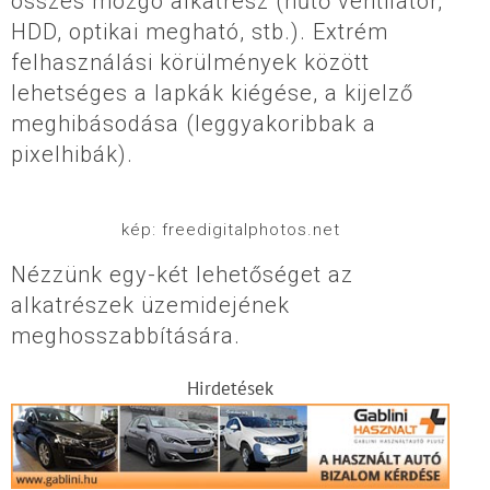
összes mozgó alkatrész (hűtő ventilátor,
HDD, optikai megható, stb.). Extrém
felhasználási körülmények között
lehetséges a lapkák kiégése, a kijelző
meghibásodása (leggyakoribbak a
pixelhibák).
kép: freedigitalphotos.net
Nézzünk egy-két lehetőséget az
alkatrészek üzemidejének
meghosszabbítására.
Hirdetések