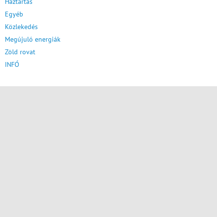
Háztartás
Egyéb
Közlekedés
Megújuló energiák
Zöld rovat
INFÓ