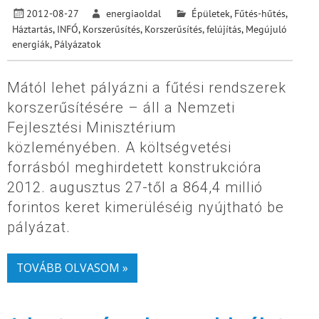
2012-08-27
energiaoldal
Épületek
,
Fűtés-hűtés
,
Háztartás
,
INFÓ
,
Korszerűsítés
,
Korszerűsítés, felújítás
,
Megújuló
energiák
,
Pályázatok
Mától lehet pályázni a fűtési rendszerek
korszerűsítésére – áll a Nemzeti
Fejlesztési Minisztérium
közleményében. A költségvetési
forrásból meghirdetett konstrukcióra
2012. augusztus 27-től a 864,4 millió
forintos keret kimerüléséig nyújtható be
pályázat.
TOVÁBB OLVASOM »