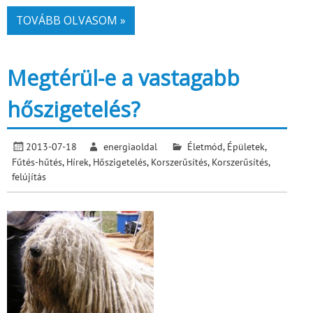
TOVÁBB OLVASOM »
Megtérül-e a vastagabb
hőszigetelés?
2013-07-18
energiaoldal
Életmód
,
Épületek
,
Fűtés-hűtés
,
Hírek
,
Hőszigetelés
,
Korszerűsítés
,
Korszerűsítés,
felújítás