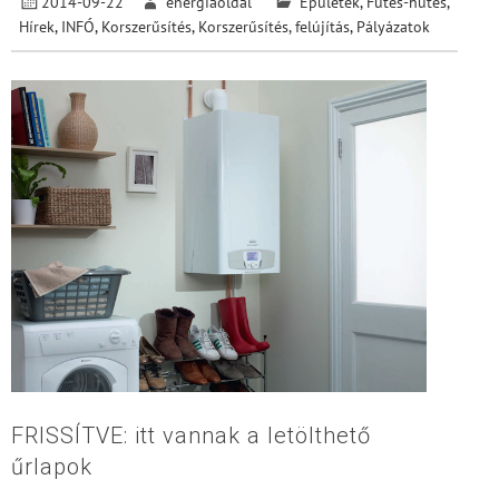
2014-09-22
energiaoldal
Épületek
,
Fűtés-hűtés
,
Hírek
,
INFÓ
,
Korszerűsítés
,
Korszerűsítés, felújítás
,
Pályázatok
FRISSÍTVE: itt vannak a letölthető
űrlapok