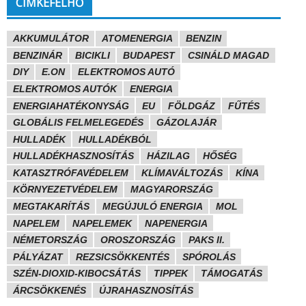
CÍMKEFELHŐ
AKKUMULÁTOR
ATOMENERGIA
BENZIN
BENZINÁR
BICIKLI
BUDAPEST
CSINÁLD MAGAD
DIY
E.ON
ELEKTROMOS AUTÓ
ELEKTROMOS AUTÓK
ENERGIA
ENERGIAHATÉKONYSÁG
EU
FÖLDGÁZ
FŰTÉS
GLOBÁLIS FELMELEGEDÉS
GÁZOLAJÁR
HULLADÉK
HULLADÉKBÓL
HULLADÉKHASZNOSÍTÁS
HÁZILAG
HŐSÉG
KATASZTRÓFAVÉDELEM
KLÍMAVÁLTOZÁS
KÍNA
KÖRNYEZETVÉDELEM
MAGYARORSZÁG
MEGTAKARÍTÁS
MEGÚJULÓ ENERGIA
MOL
NAPELEM
NAPELEMEK
NAPENERGIA
NÉMETORSZÁG
OROSZORSZÁG
PAKS II.
PÁLYÁZAT
REZSICSÖKKENTÉS
SPÓROLÁS
SZÉN-DIOXID-KIBOCSÁTÁS
TIPPEK
TÁMOGATÁS
ÁRCSÖKKENÉS
ÚJRAHASZNOSÍTÁS