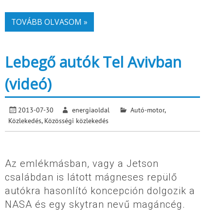
TOVÁBB OLVASOM »
Lebegő autók Tel Avivban
(videó)
2013-07-30
energiaoldal
Autó-motor
,
Közlekedés
,
Közösségi közlekedés
Az emlékmásban, vagy a Jetson
csalábdan is látott mágneses repülő
autókra hasonlító koncepción dolgozik a
NASA és egy skytran nevű magáncég.