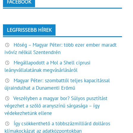
FACEBOOK
LEGFRISSEBB HÍREK
Hőség – Magyar Péter: több ezer ember maradt
ivóvíz nélkül Szentendrén
Megállapodott a Mol a Shell ciprusi
leányvállalatának megvásárlásáról
Magyar Péter: szombattól teljes kapacitással
újraindulhat a Dunamenti Erőmű
Veszélyben a magyar bor? Súlyos pusztítást
végezhet a szőlő aranyszínű sárgasága – így
védekezhetünk ellene
Így csökkenthető a többszázmilliárd dolláros
klímakockázat az adatközpontokban