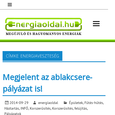
Skip
to
content
Energ
Megújuló és hagyományos energiák.
Minden, ami energia!
CÍMKE:
ENERGIAVESZTESÉG
Megjelent az ablakcsere-
pályázat is!
2014-09-29
energiaoldal
Épületek
,
Fűtés-hűtés
,
Háztartás
,
INFÓ
,
Korszerűsítés
,
Korszerűsítés, felújítás
,
Pályázatok