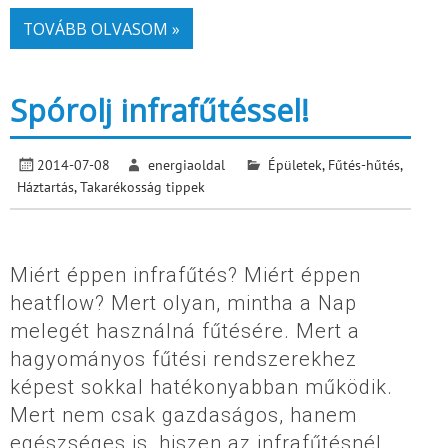
TOVÁBB OLVASOM »
Spórolj infrafűtéssel!
2014-07-08
energiaoldal
Épületek
,
Fűtés-hűtés
,
Háztartás
,
Takarékosság tippek
Miért éppen infrafűtés? Miért éppen
heatflow? Mert olyan, mintha a Nap
melegét használná fűtésére. Mert a
hagyományos fűtési rendszerekhez
képest sokkal hatékonyabban működik.
Mert nem csak gazdaságos, hanem
egészséges is, hiszen az infrafűtésnél