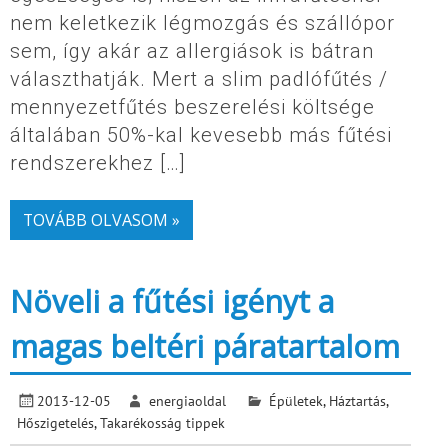
nem keletkezik légmozgás és szállópor
sem, így akár az allergiások is bátran
választhatják. Mert a slim padlófűtés /
mennyezetfűtés beszerelési költsége
általában 50%-kal kevesebb más fűtési
rendszerekhez […]
TOVÁBB OLVASOM »
Növeli a fűtési igényt a
magas beltéri páratartalom
2013-12-05
energiaoldal
Épületek
,
Háztartás
,
Hőszigetelés
,
Takarékosság tippek