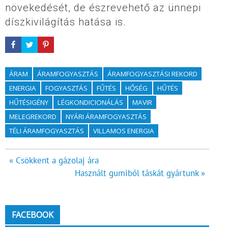
növekedését, de észrevehető az ünnepi
díszkivilágítás hatása is.
ÁRAM
ÁRAMFOGYASZTÁS
ÁRAMFOGYASZTÁSI REKORD
ENERGIA
FOGYASZTÁS
FŰTÉS
HŐSÉG
HŰTÉS
HŰTÉSIGÉNY
LÉGKONDICIONÁLÁS
MAVIR
MELEGREKORD
NYÁRI ÁRAMFOGYASZTÁS
TÉLI ÁRAMFOGYASZTÁS
VILLAMOS ENERGIA
Bejegyzés
« Csökkent a gázolaj ára
Használt gumiból táskát gyártunk »
navigáció
FACEBOOK