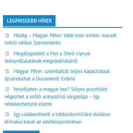
LEGFRISSEBB HÍREK
Hőség – Magyar Péter: több ezer ember maradt
ivóvíz nélkül Szentendrén
Megállapodott a Mol a Shell ciprusi
leányvállalatának megvásárlásáról
Magyar Péter: szombattól teljes kapacitással
újraindulhat a Dunamenti Erőmű
Veszélyben a magyar bor? Súlyos pusztítást
végezhet a szőlő aranyszínű sárgasága – így
védekezhetünk ellene
Így csökkenthető a többszázmilliárd dolláros
klímakockázat az adatközpontokban