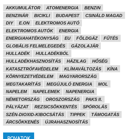
AKKUMULÁTOR
ATOMENERGIA
BENZIN
BENZINÁR
BICIKLI
BUDAPEST
CSINÁLD MAGAD
DIY
E.ON
ELEKTROMOS AUTÓ
ELEKTROMOS AUTÓK
ENERGIA
ENERGIAHATÉKONYSÁG
EU
FÖLDGÁZ
FŰTÉS
GLOBÁLIS FELMELEGEDÉS
GÁZOLAJÁR
HULLADÉK
HULLADÉKBÓL
HULLADÉKHASZNOSÍTÁS
HÁZILAG
HŐSÉG
KATASZTRÓFAVÉDELEM
KLÍMAVÁLTOZÁS
KÍNA
KÖRNYEZETVÉDELEM
MAGYARORSZÁG
MEGTAKARÍTÁS
MEGÚJULÓ ENERGIA
MOL
NAPELEM
NAPELEMEK
NAPENERGIA
NÉMETORSZÁG
OROSZORSZÁG
PAKS II.
PÁLYÁZAT
REZSICSÖKKENTÉS
SPÓROLÁS
SZÉN-DIOXID-KIBOCSÁTÁS
TIPPEK
TÁMOGATÁS
ÁRCSÖKKENÉS
ÚJRAHASZNOSÍTÁS
ROVATOK