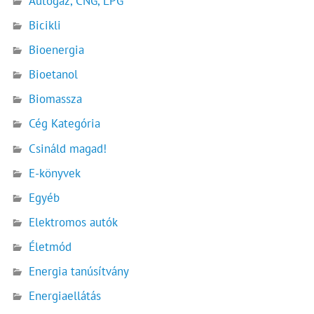
Autógáz, CNG, LPG
Bicikli
Bioenergia
Bioetanol
Biomassza
Cég Kategória
Csináld magad!
E-könyvek
Egyéb
Elektromos autók
Életmód
Energia tanúsítvány
Energiaellátás