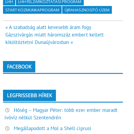
LHH
LHH FELZÁRKÓZTATÁSI PROGRAM
START KÖZMUNKAPROGRAM
ÚJRAHASZNOSÍTÓ ÜZEM
Bejegyzés
« A szabadság alatt kevesebb áram fogy
Gázszivárgás miatt háromszáz embert kellett
navigáció
kiköltöztetni Dunaújvárosban »
FACEBOOK
LEGFRISSEBB HÍREK
Hőség – Magyar Péter: több ezer ember maradt
ivóvíz nélkül Szentendrén
Megállapodott a Mol a Shell ciprusi