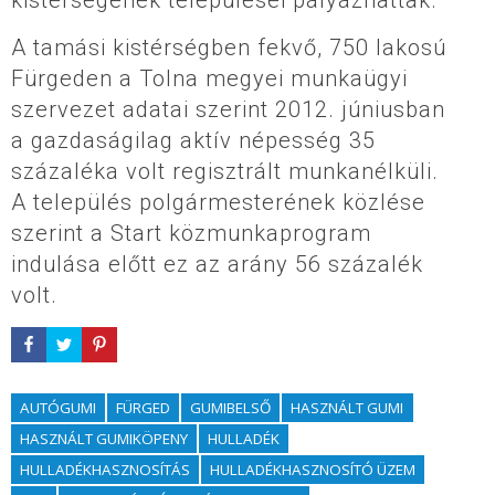
A tamási kistérségben fekvő, 750 lakosú
Fürgeden a Tolna megyei munkaügyi
szervezet adatai szerint 2012. júniusban
a gazdaságilag aktív népesség 35
százaléka volt regisztrált munkanélküli.
A település polgármesterének közlése
szerint a Start közmunkaprogram
indulása előtt ez az arány 56 százalék
volt.
AUTÓGUMI
FÜRGED
GUMIBELSŐ
HASZNÁLT GUMI
HASZNÁLT GUMIKÖPENY
HULLADÉK
HULLADÉKHASZNOSÍTÁS
HULLADÉKHASZNOSÍTÓ ÜZEM