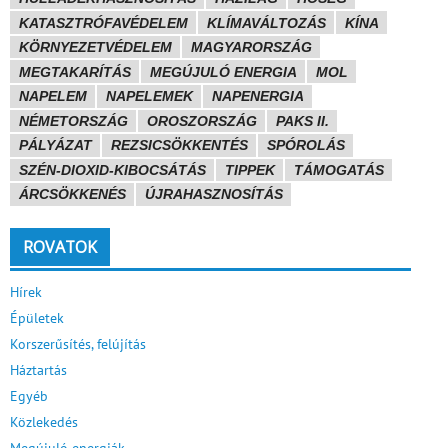
KATASZTRÓFAVÉDELEM
KLÍMAVÁLTOZÁS
KÍNA
KÖRNYEZETVÉDELEM
MAGYARORSZÁG
MEGTAKARÍTÁS
MEGÚJULÓ ENERGIA
MOL
NAPELEM
NAPELEMEK
NAPENERGIA
NÉMETORSZÁG
OROSZORSZÁG
PAKS II.
PÁLYÁZAT
REZSICSÖKKENTÉS
SPÓROLÁS
SZÉN-DIOXID-KIBOCSÁTÁS
TIPPEK
TÁMOGATÁS
ÁRCSÖKKENÉS
ÚJRAHASZNOSÍTÁS
ROVATOK
Hírek
Épületek
Korszerűsítés, felújítás
Háztartás
Egyéb
Közlekedés