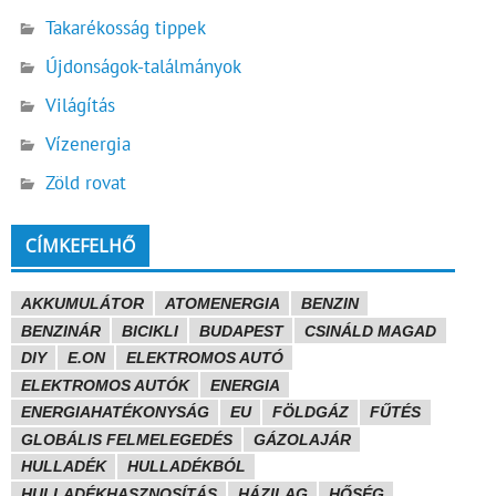
Takarékosság tippek
Újdonságok-találmányok
Világítás
Vízenergia
Zöld rovat
CÍMKEFELHŐ
AKKUMULÁTOR
ATOMENERGIA
BENZIN
BENZINÁR
BICIKLI
BUDAPEST
CSINÁLD MAGAD
DIY
E.ON
ELEKTROMOS AUTÓ
ELEKTROMOS AUTÓK
ENERGIA
ENERGIAHATÉKONYSÁG
EU
FÖLDGÁZ
FŰTÉS
GLOBÁLIS FELMELEGEDÉS
GÁZOLAJÁR
HULLADÉK
HULLADÉKBÓL
HULLADÉKHASZNOSÍTÁS
HÁZILAG
HŐSÉG