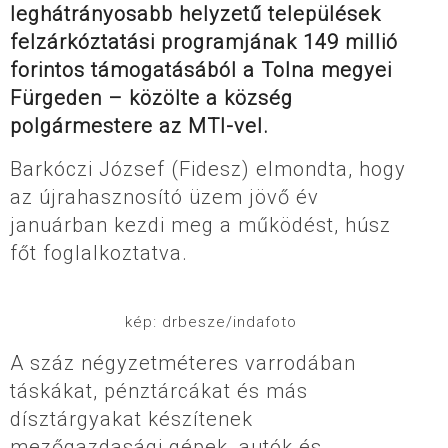
leghátrányosabb helyzetű települések
felzárkóztatási programjának 149 millió
forintos támogatásából a Tolna megyei
Fürgeden – közölte a község
polgármestere az MTI-vel.
Barkóczi József (Fidesz) elmondta, hogy
az újrahasznosító üzem jövő év
januárban kezdi meg a működést, húsz
főt foglalkoztatva.
kép: drbesze/indafoto
A száz négyzetméteres varrodában
táskákat, pénztárcákat és más
dísztárgyakat készítenek
mezőgazdasági gépek, autók és