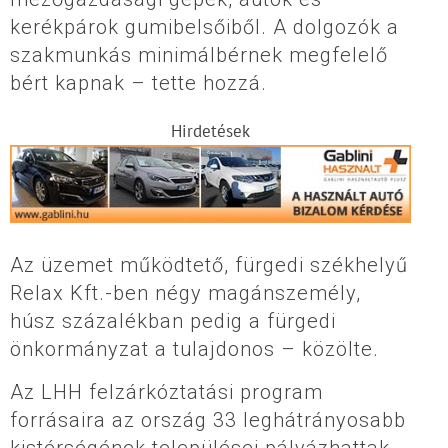
kerékpárok gumibelsőiből. A dolgozók a
szakmunkás minimálbérnek megfelelő
bért kapnak – tette hozzá.
Hirdetések
Az üzemet működtető, fürgedi székhelyű
Relax Kft.-ben négy magánszemély,
húsz százalékban pedig a fürgedi
önkormányzat a tulajdonos – közölte.
Az LHH felzárkóztatási program
forrásaira az ország 33 leghátrányosabb
kistérségének települései pályázhattak.