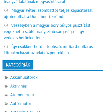
leányvállalatának megvásárlásáról
Magyar Péter: szombattól teljes kapacitással
újraindulhat a Dunamenti Erőmű
Veszélyben a magyar bor? Súlyos pusztítást
végezhet a szőlő aranyszínű sárgasága – így
védekezhetünk ellene
Így csökkenthető a többszázmilliárd dolláros
klímakockázat az adatközpontokban
KATEGÓRIÁK
Akkumulátorok
Aktív ház
Atomenergia
Autó-motor