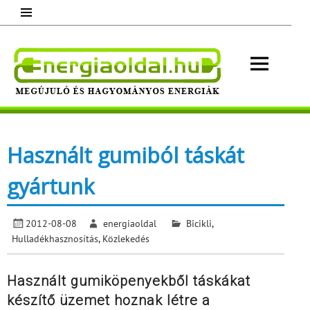
Skip
to
content
Energ
Megújuló és hagyományos energiák.
Minden, ami energia!
Használt gumiból táskát
gyártunk
2012-08-08
energiaoldal
Bicikli
,
Hulladékhasznosítás
,
Közlekedés
Használt gumiköpenyekből táskákat
készítő üzemet hoznak létre a