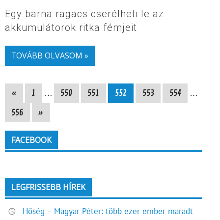
Egy barna ragacs cserélheti le az
akkumulátorok ritka fémjeit
TOVÁBB OLVASOM »
«
1
…
550
551
552
553
554
…
556
»
FACEBOOK
LEGFRISSEBB HÍREK
Hőség – Magyar Péter: több ezer ember maradt