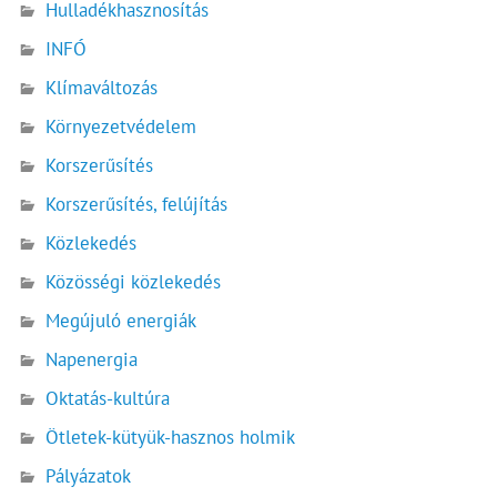
Hulladékhasznosítás
INFÓ
Klímaváltozás
Környezetvédelem
Korszerűsítés
Korszerűsítés, felújítás
Közlekedés
Közösségi közlekedés
Megújuló energiák
Napenergia
Oktatás-kultúra
Ötletek-kütyük-hasznos holmik
Pályázatok