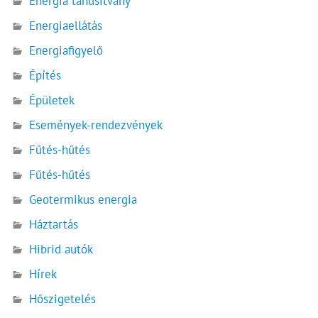
Energia tanúsítvány
Energiaellátás
Energiafigyelő
Építés
Épületek
Események-rendezvények
Fűtés-hűtés
Fűtés-hűtés
Geotermikus energia
Háztartás
Hibrid autók
Hírek
Hőszigetelés