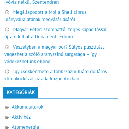
ivóvíz nélkül Szentendrén
Megállapodott a Mol a Shell ciprusi
leányvállalatának megvásárlásáról
Magyar Péter: szombattól teljes kapacitással
újraindulhat a Dunamenti Erőmű
Veszélyben a magyar bor? Súlyos pusztítást
végezhet a szőlő aranyszínű sárgasága – így
védekezhetünk ellene
Így csökkenthető a többszázmilliárd dolláros
klímakockázat az adatközpontokban
KATEGÓRIÁK
Akkumulátorok
Aktív ház
Atomenergia