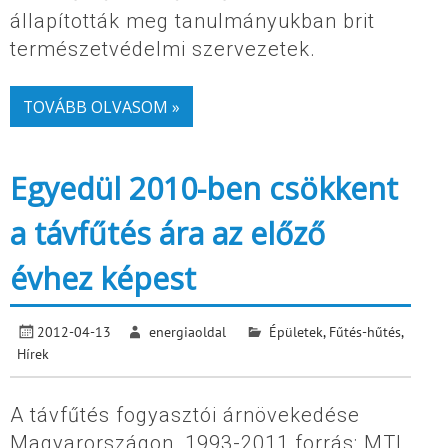
állapították meg tanulmányukban brit
természetvédelmi szervezetek.
TOVÁBB OLVASOM »
Egyedül 2010-ben csökkent
a távfűtés ára az előző
évhez képest
2012-04-13
energiaoldal
Épületek
,
Fűtés-hűtés
,
Hírek
A távfűtés fogyasztói árnövekedése
Magyarországon, 1993-2011 forrás: MTI