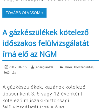
TOVÁBB OLVASOM »
A gázkészülékek kötelező
időszakos felülvizsgálatát
írná elő az NGM
2012-04-13
energiaoldal
Hírek
,
Korszerűsítés,
felújítás
A gázkészülékek, kazánok kötelező,
típusonként 3, 6 vagy 12 évenkénti
kötelező műszaki-biztonsági
felülvizsgálatát írná elő az