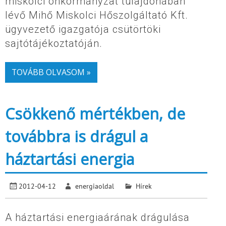
miskolci önkormányzat tulajdonában
lévő Mihő Miskolci Hőszolgáltató Kft.
ügyvezető igazgatója csütörtöki
sajtótájékoztatóján.
TOVÁBB OLVASOM »
Csökkenő mértékben, de
továbbra is drágul a
háztartási energia
2012-04-12
energiaoldal
Hírek
A háztartási energiaárának drágulása