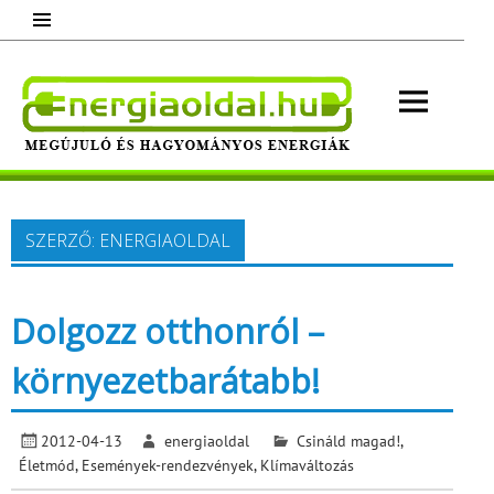
Skip
to
content
Energ
Megújuló és hagyományos energiák.
Minden, ami energia!
SZERZŐ:
ENERGIAOLDAL
Dolgozz otthonról –
környezetbarátabb!
2012-04-13
energiaoldal
Csináld magad!
,
Életmód
,
Események-rendezvények
,
Klímaváltozás