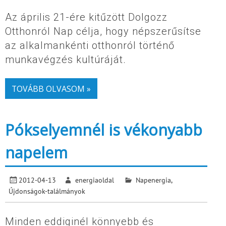
Az április 21-ére kitűzött Dolgozz
Otthonról Nap célja, hogy népszerűsítse
az alkalmankénti otthonról történő
munkavégzés kultúráját.
TOVÁBB OLVASOM »
Pókselyemnél is vékonyabb
napelem
2012-04-13
energiaoldal
Napenergia
,
Újdonságok-találmányok
Minden eddiginél könnyebb és