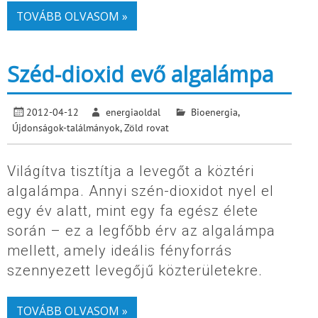
TOVÁBB OLVASOM »
Széd-dioxid evő algalámpa
2012-04-12
energiaoldal
Bioenergia
,
Újdonságok-találmányok
,
Zöld rovat
Világítva tisztítja a levegőt a köztéri
algalámpa. Annyi szén-dioxidot nyel el
egy év alatt, mint egy fa egész élete
során – ez a legfőbb érv az algalámpa
mellett, amely ideális fényforrás
szennyezett levegőjű közterületekre.
TOVÁBB OLVASOM »