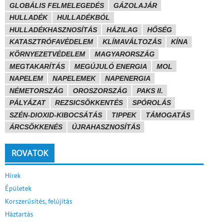
GLOBÁLIS FELMELEGEDÉS
GÁZOLAJÁR
HULLADÉK
HULLADÉKBÓL
HULLADÉKHASZNOSÍTÁS
HÁZILAG
HŐSÉG
KATASZTRÓFAVÉDELEM
KLÍMAVÁLTOZÁS
KÍNA
KÖRNYEZETVÉDELEM
MAGYARORSZÁG
MEGTAKARÍTÁS
MEGÚJULÓ ENERGIA
MOL
NAPELEM
NAPELEMEK
NAPENERGIA
NÉMETORSZÁG
OROSZORSZÁG
PAKS II.
PÁLYÁZAT
REZSICSÖKKENTÉS
SPÓROLÁS
SZÉN-DIOXID-KIBOCSÁTÁS
TIPPEK
TÁMOGATÁS
ÁRCSÖKKENÉS
ÚJRAHASZNOSÍTÁS
ROVATOK
Hírek
Épületek
Korszerűsítés, felújítás
Háztartás