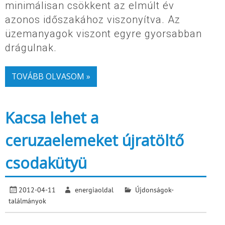
minimálisan csökkent az elmúlt év
azonos időszakához viszonyítva. Az
üzemanyagok viszont egyre gyorsabban
drágulnak.
TOVÁBB OLVASOM »
Kacsa lehet a
ceruzaelemeket újratöltő
csodakütyü
2012-04-11
energiaoldal
Újdonságok-
találmányok