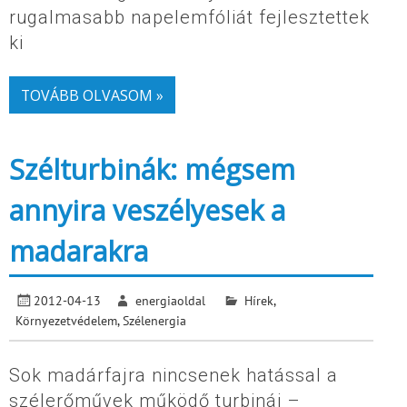
rugalmasabb napelemfóliát fejlesztettek
ki
TOVÁBB OLVASOM »
Szélturbinák: mégsem
annyira veszélyesek a
madarakra
2012-04-13
energiaoldal
Hírek
,
Környezetvédelem
,
Szélenergia
Sok madárfajra nincsenek hatással a
szélerőművek működő turbinái –