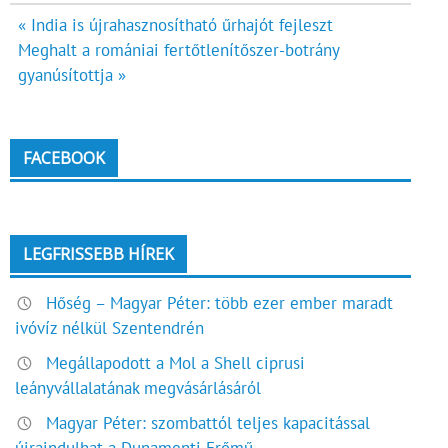
Bejegyzés
« India is újrahasznosítható űrhajót fejleszt
Meghalt a romániai fertőtlenítőszer-botrány
navigáció
gyanúsítottja »
FACEBOOK
LEGFRISSEBB HÍREK
Hőség – Magyar Péter: több ezer ember maradt
ivóvíz nélkül Szentendrén
Megállapodott a Mol a Shell ciprusi
leányvállalatának megvásárlásáról
Magyar Péter: szombattól teljes kapacitással