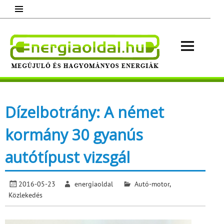
Skip
to
content
Energ
Megújuló és hagyományos energiák.
Minden, ami energia!
Dízelbotrány: A német
kormány 30 gyanús
autótípust vizsgál
2016-05-23
energiaoldal
Autó-motor
,
Közlekedés