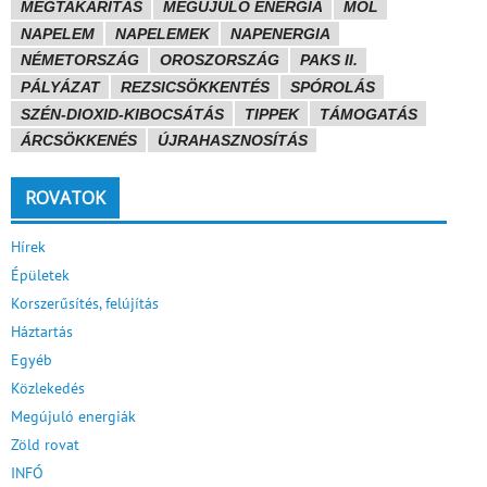
MEGTAKARÍTÁS
MEGÚJULÓ ENERGIA
MOL
NAPELEM
NAPELEMEK
NAPENERGIA
NÉMETORSZÁG
OROSZORSZÁG
PAKS II.
PÁLYÁZAT
REZSICSÖKKENTÉS
SPÓROLÁS
SZÉN-DIOXID-KIBOCSÁTÁS
TIPPEK
TÁMOGATÁS
ÁRCSÖKKENÉS
ÚJRAHASZNOSÍTÁS
ROVATOK
Hírek
Épületek
Korszerűsítés, felújítás
Háztartás
Egyéb
Közlekedés
Megújuló energiák
Zöld rovat
INFÓ