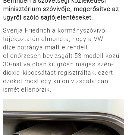
Berlinben a szövetségi közlekedési
minisztérium szóvivője, megerősítve az
ügyről szóló sajtójelentéseket.
Svenja Friedrich a kormányszóvivői
tájékoztatón elmondta, hogy a VW
dízelbotránya miatt elrendelt
ellenőrzésen bevizsgált 53 modell közül
30-nál valóban kiugróan magas szén-
dioxid-kibocsátást regisztráltak, ezért
ezeket most egy külön vizsgálatban
ismét ellenőrzik.