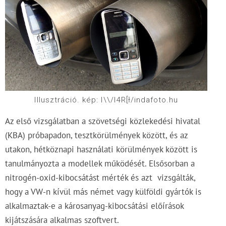
Illusztráció. kép: I\\/I4R[ł/indafoto.hu
Az első vizsgálatban a szövetségi közlekedési hivatal
(KBA) próbapadon, tesztkörülmények között, és az
utakon, hétköznapi használati körülmények között is
tanulmányozta a modellek működését. Elsősorban a
nitrogén-oxid-kibocsátást mérték és azt vizsgálták,
hogy a VW-n kívül más német vagy külföldi gyártók is
alkalmaztak-e a károsanyag-kibocsátási előírások
kijátszására alkalmas szoftvert.