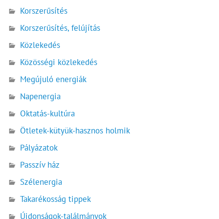
Korszerűsítés
Korszerűsítés, felújítás
Közlekedés
Közösségi közlekedés
Megújuló energiák
Napenergia
Oktatás-kultúra
Ötletek-kütyük-hasznos holmik
Pályázatok
Passzív ház
Szélenergia
Takarékosság tippek
Újdonságok-találmányok