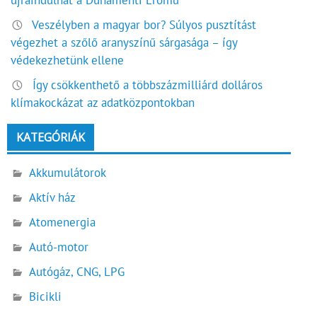
újraindulhat a Dunamenti Erőmű
Veszélyben a magyar bor? Súlyos pusztítást
végezhet a szőlő aranyszínű sárgasága – így
védekezhetünk ellene
Így csökkenthető a többszázmilliárd dolláros
klímakockázat az adatközpontokban
KATEGÓRIÁK
Akkumulátorok
Aktív ház
Atomenergia
Autó-motor
Autógáz, CNG, LPG
Bicikli