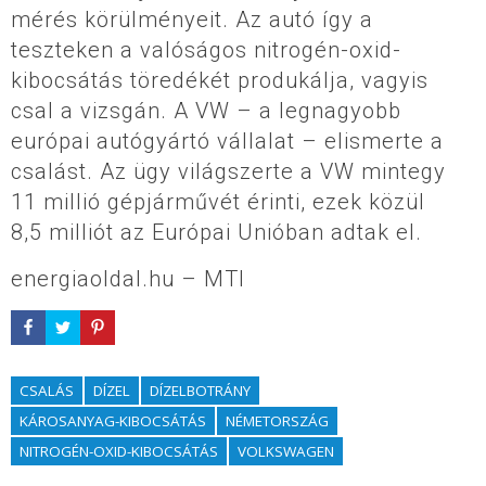
mérés körülményeit. Az autó így a
teszteken a valóságos nitrogén-oxid-
kibocsátás töredékét produkálja, vagyis
csal a vizsgán. A VW – a legnagyobb
európai autógyártó vállalat – elismerte a
csalást. Az ügy világszerte a VW mintegy
11 millió gépjárművét érinti, ezek közül
8,5 milliót az Európai Unióban adtak el.
energiaoldal.hu – MTI
CSALÁS
DÍZEL
DÍZELBOTRÁNY
KÁROSANYAG-KIBOCSÁTÁS
NÉMETORSZÁG
NITROGÉN-OXID-KIBOCSÁTÁS
VOLKSWAGEN