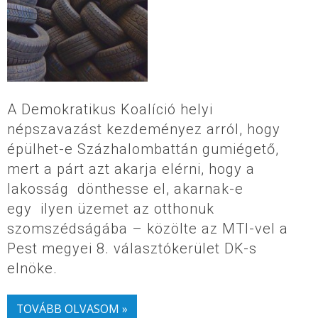
A Demokratikus Koalíció helyi
népszavazást kezdeményez arról, hogy
épülhet-e Százhalombattán gumiégető,
mert a párt azt akarja elérni, hogy a
lakosság dönthesse el, akarnak-e
egy ilyen üzemet az otthonuk
szomszédságába – közölte az MTI-vel a
Pest megyei 8. választókerület DK-s
elnöke.
TOVÁBB OLVASOM »