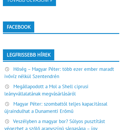
TOVÁBB OLVASOM »
FACEBOOK
LEGFRISSEBB HÍREK
Hőség – Magyar Péter: több ezer ember maradt
ivóvíz nélkül Szentendrén
Megállapodott a Mol a Shell ciprusi
leányvállalatának megvásárlásáról
Magyar Péter: szombattól teljes kapacitással
újraindulhat a Dunamenti Erőmű
Veszélyben a magyar bor? Súlyos pusztítást
végezhet a szőlő aranyszínű sárgasága – így