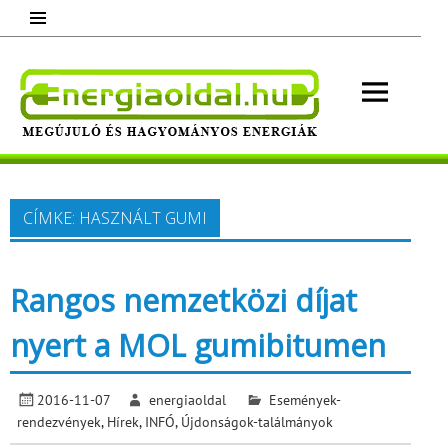
Skip
to
content
Energ
Megújuló és hagyományos energiák.
Minden, ami energia!
CÍMKE:
HASZNÁLT GUMI
Rangos nemzetközi díjat
nyert a MOL gumibitumen
2016-11-07
energiaoldal
Események-
rendezvények
,
Hírek
,
INFÓ
,
Újdonságok-találmányok