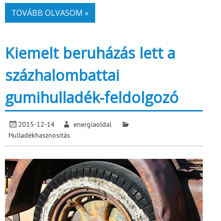
TOVÁBB OLVASOM »
Kiemelt beruházás lett a
százhalombattai
gumihulladék-feldolgozó
2015-12-14
energiaoldal
Hulladékhasznosítás