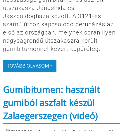
útszakasza Jánoshida és
Jászboldogháza között. A 3121-es
számú úthoz kapcsolódó beruházás az
első az országban, melynek során ilyen
nagyságrendű útszakaszra került
gumibitumennel kevert kopóréteg.
TOVÁBB OLVASOM »
Gumibitumen: használt
gumiból aszfalt készül
Zalaegerszegen (videó)