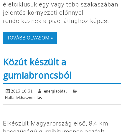
életciklusuk egy vagy több szakaszában
jelentős környezeti előnnyel
rendelkeznek a piaci átlaghoz képest.
TOVÁBB OLVASOM »
Közút készült a
gumiabroncsból
2013-10-31
energiaoldal
Hulladékhasznosítás
Elkészült Magyarország első, 8,4 km
hosszúságú gumibitumenes aszfalt