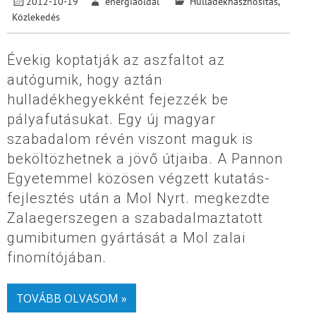
2012-10-19
energiaoldal
Hulladékhasznosítás
,
Közlekedés
Évekig koptatják az aszfaltot az
autógumik, hogy aztán
hulladékhegyekként fejezzék be
pályafutásukat. Egy új magyar
szabadalom révén viszont maguk is
beköltözhetnek a jövő útjaiba. A Pannon
Egyetemmel közösen végzett kutatás-
fejlesztés után a Mol Nyrt. megkezdte
Zalaegerszegen a szabadalmaztatott
gumibitumen gyártását a Mol zalai
finomítójában.
TOVÁBB OLVASOM »