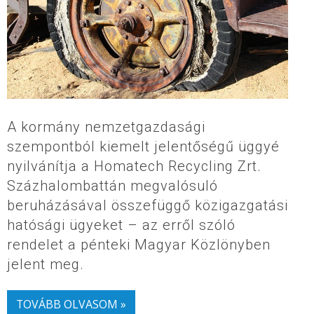
A kormány nemzetgazdasági
szempontból kiemelt jelentőségű üggyé
nyilvánítja a Homatech Recycling Zrt.
Százhalombattán megvalósuló
beruházásával összefüggő közigazgatási
hatósági ügyeket – az erről szóló
rendelet a pénteki Magyar Közlönyben
jelent meg.
TOVÁBB OLVASOM »