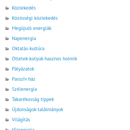
Közlekedés
Közösségi közlekedés
Megújuló energiák
Napenergia
Oktatás-kultúra
Ötletek-kütyük-hasznos holmik
Pályázatok
Passzív ház
Szélenergia
Takarékosság tippek
Újdonságok-találmányok
Világítás
Vízenergia