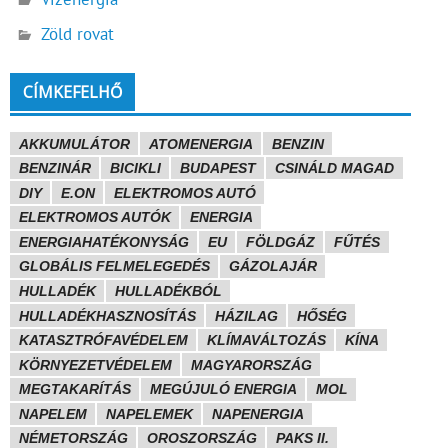
Zöld rovat
CÍMKEFELHŐ
AKKUMULÁTOR
ATOMENERGIA
BENZIN
BENZINÁR
BICIKLI
BUDAPEST
CSINÁLD MAGAD
DIY
E.ON
ELEKTROMOS AUTÓ
ELEKTROMOS AUTÓK
ENERGIA
ENERGIAHATÉKONYSÁG
EU
FÖLDGÁZ
FŰTÉS
GLOBÁLIS FELMELEGEDÉS
GÁZOLAJÁR
HULLADÉK
HULLADÉKBÓL
HULLADÉKHASZNOSÍTÁS
HÁZILAG
HŐSÉG
KATASZTRÓFAVÉDELEM
KLÍMAVÁLTOZÁS
KÍNA
KÖRNYEZETVÉDELEM
MAGYARORSZÁG
MEGTAKARÍTÁS
MEGÚJULÓ ENERGIA
MOL
NAPELEM
NAPELEMEK
NAPENERGIA
NÉMETORSZÁG
OROSZORSZÁG
PAKS II.