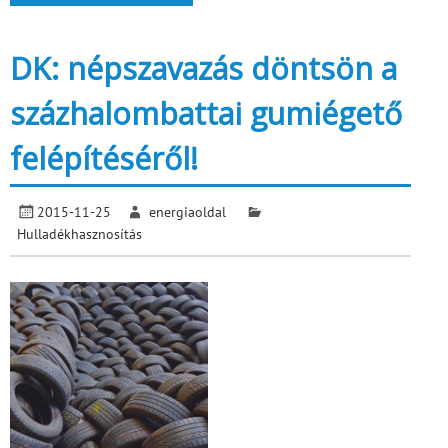
DK: népszavazás döntsön a
százhalombattai gumiégető
felépítéséről!
2015-11-25
energiaoldal
Hulladékhasznosítás