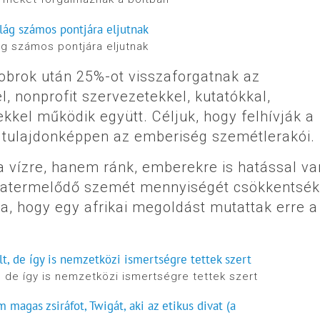
ág számos pontjára eljutnak
obrok után 25%-ot visszaforgatnak az
l, nonprofit szervezetekkel, kutatókkal,
kel működik együtt. Céljuk, hogy felhívják a
k tulajdonképpen az emberiség szemétlerakói.
a vízre, hanem ránk, emberekre is hatással va
jratermelődő szemét mennyiségét csökkentsék
a, hogy egy afrikai megoldást mutattak erre a
de így is nemzetközi ismertségre tettek szert