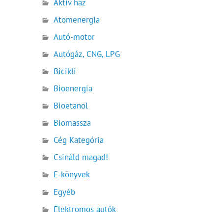
Aktív ház
Atomenergia
Autó-motor
Autógáz, CNG, LPG
Bicikli
Bioenergia
Bioetanol
Biomassza
Cég Kategória
Csináld magad!
E-könyvek
Egyéb
Elektromos autók