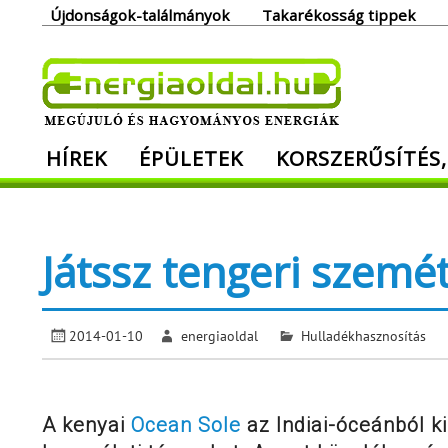
Skip
Újdonságok-találmányok
Takarékosság tippek
to
content
Ener
HÍREK
ÉPÜLETEK
KORSZERŰSÍTÉS,
Megújuló és hagyományos energiák. Min
Játssz tengeri szemét
2014-01-10
energiaoldal
Hulladékhasznosítás
A kenyai
Ocean Sole
az Indiai-óceánból k