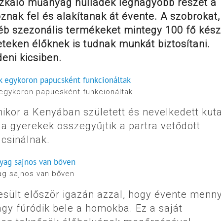
úszkáló műanyag hulladék legnagyobb részét a
goznak fel és alakítanak át évente. A szobrokat,
éb szezonális termékeket mintegy 100 fő készí
teken élőknek is tudnak munkát biztosítani.
eni kicsiben.
 egykoron papucsként funkcionáltak
ikor a Kenyában született és nevelkedett kut
a gyerekek összegyűjtik a partra vetődött
csinálnak.
ag sajnos van bőven
sült először igazán azzal, hogy évente menny
agy fúródik bele a homokba. Ez a saját