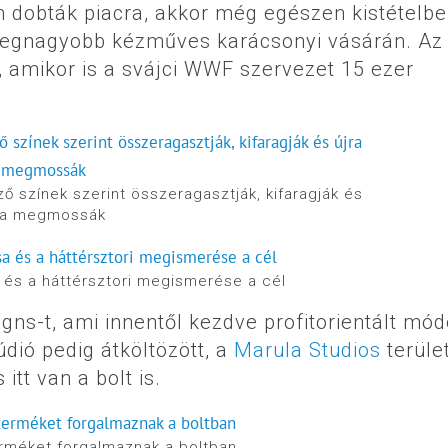
 dobták piacra, akkor még egészen kistételbe
 legnagyobb kézműves karácsonyi vásárán. Az
, amikor is a svájci WWF szervezet 15 ezer
színek szerint összeragasztják, kifaragják és
ra megmossák
és a háttérsztori megismerése a cél
gns-t, ami innentől kezdve profitorientált mó
dió pedig átköltözött, a
Marula Studios
terüle
itt van a bolt is.
erméket forgalmaznak a boltban