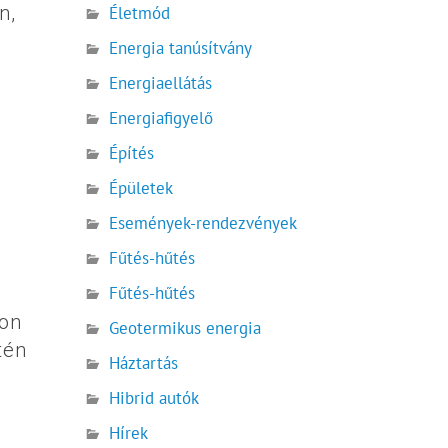
n,
Életmód
Energia tanúsítvány
Energiaellátás
Energiafigyelő
Építés
Épületek
Események-rendezvények
Fűtés-hűtés
Fűtés-hűtés
don
Geotermikus energia
tén
Háztartás
Hibrid autók
Hírek