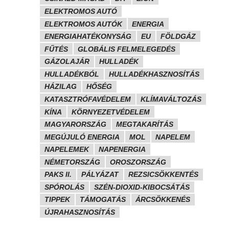
ELEKTROMOS AUTÓ
ELEKTROMOS AUTÓK
ENERGIA
ENERGIAHATÉKONYSÁG
EU
FÖLDGÁZ
FŰTÉS
GLOBÁLIS FELMELEGEDÉS
GÁZOLAJÁR
HULLADÉK
HULLADÉKBÓL
HULLADÉKHASZNOSÍTÁS
HÁZILAG
HŐSÉG
KATASZTRÓFAVÉDELEM
KLÍMAVÁLTOZÁS
KÍNA
KÖRNYEZETVÉDELEM
MAGYARORSZÁG
MEGTAKARÍTÁS
MEGÚJULÓ ENERGIA
MOL
NAPELEM
NAPELEMEK
NAPENERGIA
NÉMETORSZÁG
OROSZORSZÁG
PAKS II.
PÁLYÁZAT
REZSICSÖKKENTÉS
SPÓROLÁS
SZÉN-DIOXID-KIBOCSÁTÁS
TIPPEK
TÁMOGATÁS
ÁRCSÖKKENÉS
ÚJRAHASZNOSÍTÁS