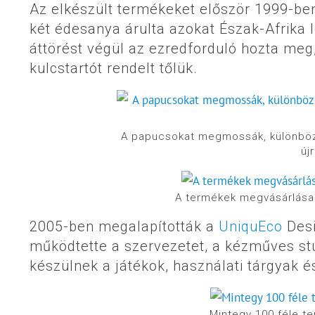
Az elkészült termékeket először 1999-ben
két édesanya árulta azokat Észak-Afrika
áttörést végül az ezredforduló hozta meg
kulcstartót rendelt tőlük.
A papucsokat megmossák, különböző 
új
A termékek megvásárlása 
2005-ben megalapították a
UniquEco
Desi
működtette a szervezetet, a kézműves stú
készülnek a játékok, használati tárgyak és 
Mintegy 100 féle t