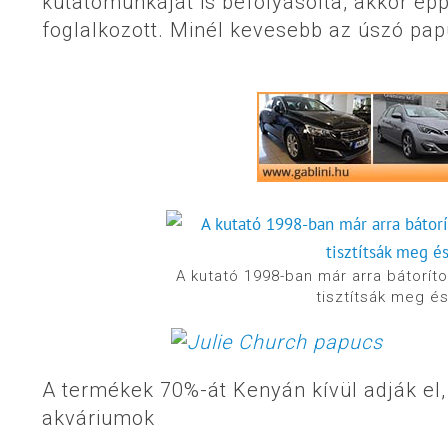
kutatómunkáját is befolyásolta, akkor é
foglalkozott. Minél kevesebb az úszó pap
A kutató 1998-ban már arra bátorít
tisztítsák meg és
A termékek 70%-át Kenyán kívül adják el,
akváriumok