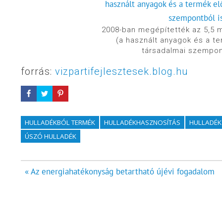
2008-ban megépítették az 5,5 m 
(a használt anyagok és a te
társadalmai szempont
forrás:
vizpartifejlesztesek.blog.hu
HULLADÉKBÓL TERMÉK
HULLADÉKHASZNOSÍTÁS
HULLADÉK
ÚSZÓ HULLADÉK
Bejegyzés
« Az energiahatékonyság betartható újévi fogadalom
navigáció