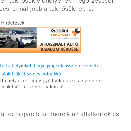
ppen teknősök élőhelyének megőrzésével
ucs, annál jobb a teknősöknek is.
Hirdetések
otta helyieket, hogy gyűjtsék össze a szemetet,
 alakítsák át színes holmikká
 a legnagyobb partnereik az állatkertek és