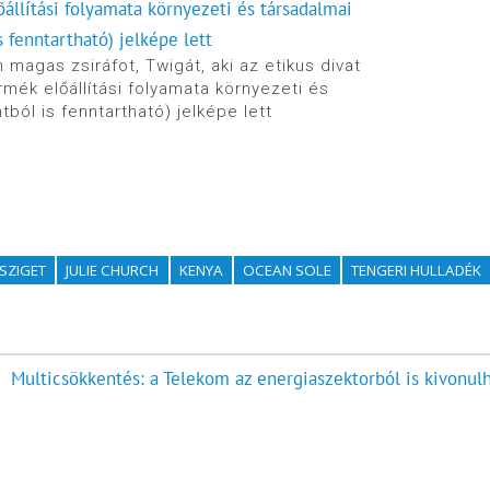
magas zsiráfot, Twigát, aki az etikus divat
rmék előállítási folyamata környezeti és
ból is fenntartható) jelképe lett
SZIGET
JULIE CHURCH
KENYA
OCEAN SOLE
TENGERI HULLADÉK
Multicsökkentés: a Telekom az energiaszektorból is kivonulh