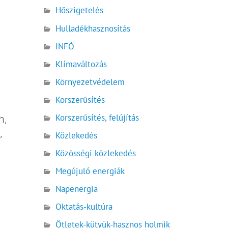
Hőszigetelés
Hulladékhasznosítás
INFÓ
Klímaváltozás
Környezetvédelem
Korszerűsítés
Korszerűsítés, felújítás
n,
,
Közlekedés
Közösségi közlekedés
Megújuló energiák
Napenergia
Oktatás-kultúra
Ötletek-kütyük-hasznos holmik