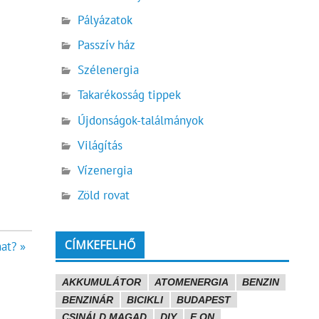
Pályázatok
Passzív ház
Szélenergia
Takarékosság tippek
Újdonságok-találmányok
Világítás
Vízenergia
Zöld rovat
CÍMKEFELHŐ
at? »
AKKUMULÁTOR
ATOMENERGIA
BENZIN
BENZINÁR
BICIKLI
BUDAPEST
CSINÁLD MAGAD
DIY
E.ON