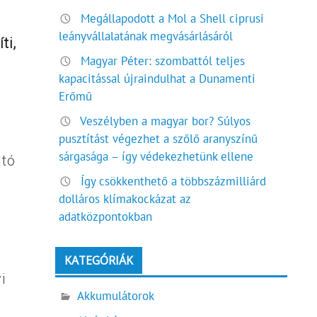
Megállapodott a Mol a Shell ciprusi
leányvállalatának megvásárlásáról
ti,
Magyar Péter: szombattól teljes
kapacitással újraindulhat a Dunamenti
Erőmű
Veszélyben a magyar bor? Súlyos
pusztítást végezhet a szőlő aranyszínű
sárgasága – így védekezhetünk ellene
ató
Így csökkenthető a többszázmilliárd
dolláros klímakockázat az
adatközpontokban
KATEGÓRIÁK
i
Akkumulátorok