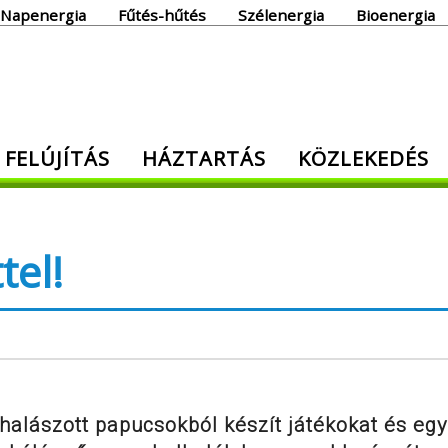
Napenergia
Fűtés-hűtés
Szélenergia
Bioenergia
giaoldal
 FELÚJÍTÁS
HÁZTARTÁS
KÖZLEKEDÉS
den, ami energia!
tel!
ihalászott papucsokból készít játékokat és eg