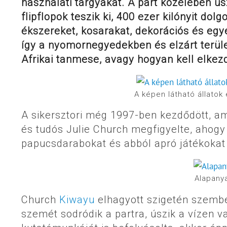
használati tárgyakat. A part közelében 
flipflopok teszik ki, 400 ezer kilónyit dol
ékszereket, kosarakat, dekorációs és egy
így a nyomornegyedekben és elzárt terüle
Afrikai tanmese, avagy hogyan kell elkezd
A képen látható állatok
A sikersztori még 1997-ben kezdődött, am
és tudós Julie Church megfigyelte, ahogy 
papucsdarabokat és abból apró játékokat 
Alapany
Church
Kiwayu
elhagyott szigetén szembe
szemét sodródik a partra, úszik a vízen v