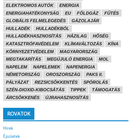
ELEKTROMOS AUTÓK
ENERGIA
ENERGIAHATÉKONYSÁG
EU
FÖLDGÁZ
FŰTÉS
GLOBÁLIS FELMELEGEDÉS
GÁZOLAJÁR
HULLADÉK
HULLADÉKBÓL
HULLADÉKHASZNOSÍTÁS
HÁZILAG
HŐSÉG
KATASZTRÓFAVÉDELEM
KLÍMAVÁLTOZÁS
KÍNA
KÖRNYEZETVÉDELEM
MAGYARORSZÁG
MEGTAKARÍTÁS
MEGÚJULÓ ENERGIA
MOL
NAPELEM
NAPELEMEK
NAPENERGIA
NÉMETORSZÁG
OROSZORSZÁG
PAKS II.
PÁLYÁZAT
REZSICSÖKKENTÉS
SPÓROLÁS
SZÉN-DIOXID-KIBOCSÁTÁS
TIPPEK
TÁMOGATÁS
ÁRCSÖKKENÉS
ÚJRAHASZNOSÍTÁS
ROVATOK
Hírek
Épületek