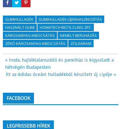
GUMIHULLADÉK
GUMIHULLADÉK-ÚJRAHASZNOSÍTÁS
HASZNÁLT GUMI
HOMATECH RECYLCLING ZRT.
KÁROSANYAG-KIBOCSÁTÁS
KIEMELT BERUHÁZÁS
ZÉRÓ KÁROSANYAG-KIBOCSÁTÁS
ZÖLDÁRAM
Bejegyzés
« Iroda, hajléktalanszálló és panelház is kigyulladt a
hétvégén Budapesten
navigáció
Itt az Adidas óceáni hulladékból készített új cipője »
FACEBOOK
LEGFRISSEBB HÍREK