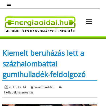
Skip
to
content
Energ
Megújuló és hagyományos energiák.
Minden, ami energia!
Kiemelt beruházás lett a
százhalombattai
gumihulladék-feldolgozó
2015-12-14
energiaoldal
Hulladékhasznosítás