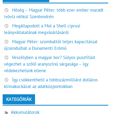
Hőség – Magyar Péter: több ezer ember maradt
ivóvíz nélkül Szentendrén
Megállapodott a Mol a Shell ciprusi
leányvállalatának megvásárlásáról
Magyar Péter: szombattól teljes kapacitással
újraindulhat a Dunamenti Erőmű
Veszélyben a magyar bor? Súlyos pusztítást
végezhet a szőlő aranyszínű sárgasága – így
védekezhetünk ellene
Így csökkenthető a többszázmilliárd dolláros
klímakockázat az adatközpontokban
KATEGÓRIÁK
Akkumulátorok