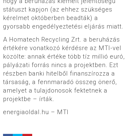
hogy a beruházás kiemelt jelentőségű
státuszt kapjon (az ehhez szükséges
kérelmet októberben beadták) a
gyorsabb engedélyeztetési eljárás miatt.
A Homatech Recycling Zrt. a beruházás
értékére vonatkozó kérdésre az MTI-vel
közölte: annak értéke több tíz millió euró,
pályázati forrás nincs a projektben. Ezt
részben banki hitelből finanszírozza a
társaság, a fennmaradó összeg önerő,
amelyet a tulajdonosok fektetnek a
projektbe – írták.
energiaoldal.hu – MTI