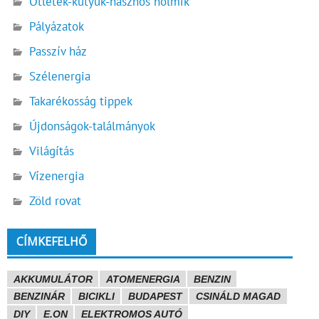
Ötletek-kütyük-hasznos holmik
Pályázatok
Passzív ház
Szélenergia
Takarékosság tippek
Újdonságok-találmányok
Világítás
Vízenergia
Zöld rovat
CÍMKEFELHŐ
AKKUMULÁTOR
ATOMENERGIA
BENZIN
BENZINÁR
BICIKLI
BUDAPEST
CSINÁLD MAGAD
DIY
E.ON
ELEKTROMOS AUTÓ