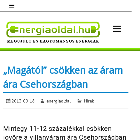
Skip
to
content
Energ
Megújuló és hagyományos energiák.
Minden, ami energia!
„Magától” csökken az áram
ára Csehországban
2013-09-18
energiaoldal
Hírek
Mintegy 11-12 százalékkal csökken
jövőre a villanyáram ára Csehországban