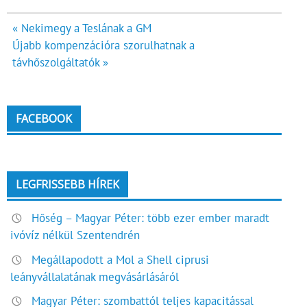
Bejegyzés
« Nekimegy a Teslának a GM
Újabb kompenzációra szorulhatnak a
navigáció
távhőszolgáltatók »
FACEBOOK
LEGFRISSEBB HÍREK
Hőség – Magyar Péter: több ezer ember maradt
ivóvíz nélkül Szentendrén
Megállapodott a Mol a Shell ciprusi
leányvállalatának megvásárlásáról
Magyar Péter: szombattól teljes kapacitással