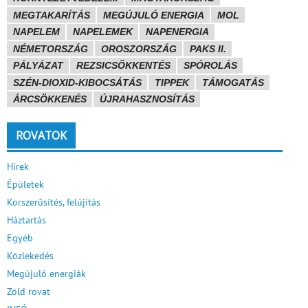
MEGTAKARÍTÁS
MEGÚJULÓ ENERGIA
MOL
NAPELEM
NAPELEMEK
NAPENERGIA
NÉMETORSZÁG
OROSZORSZÁG
PAKS II.
PÁLYÁZAT
REZSICSÖKKENTÉS
SPÓROLÁS
SZÉN-DIOXID-KIBOCSÁTÁS
TIPPEK
TÁMOGATÁS
ÁRCSÖKKENÉS
ÚJRAHASZNOSÍTÁS
ROVATOK
Hírek
Épületek
Korszerűsítés, felújítás
Háztartás
Egyéb
Közlekedés
Megújuló energiák
Zöld rovat