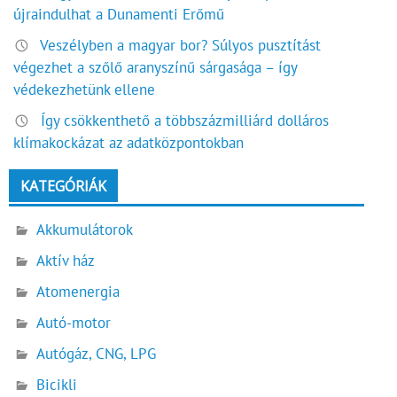
újraindulhat a Dunamenti Erőmű
Veszélyben a magyar bor? Súlyos pusztítást
végezhet a szőlő aranyszínű sárgasága – így
védekezhetünk ellene
Így csökkenthető a többszázmilliárd dolláros
klímakockázat az adatközpontokban
KATEGÓRIÁK
Akkumulátorok
Aktív ház
Atomenergia
Autó-motor
Autógáz, CNG, LPG
Bicikli