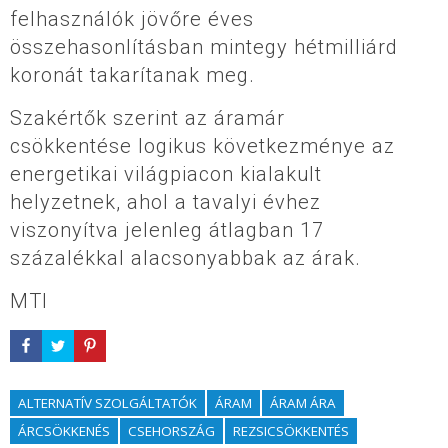
felhasználók jövőre éves
összehasonlításban mintegy hétmilliárd
koronát takarítanak meg.
Szakértők szerint az áramár
csökkentése logikus következménye az
energetikai világpiacon kialakult
helyzetnek, ahol a tavalyi évhez
viszonyítva jelenleg átlagban 17
százalékkal alacsonyabbak az árak.
MTI
ALTERNATÍV SZOLGÁLTATÓK
ÁRAM
ÁRAM ÁRA
ÁRCSÖKKENÉS
CSEHORSZÁG
REZSICSÖKKENTÉS