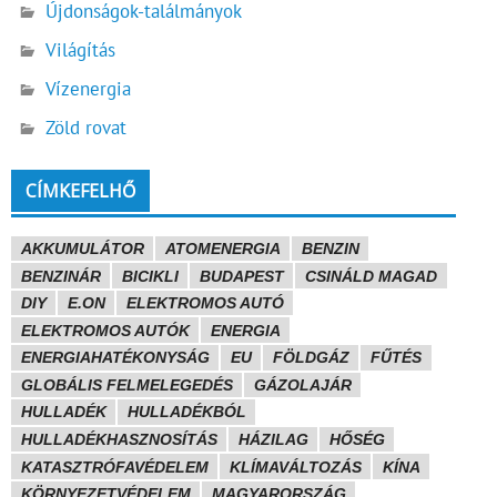
Újdonságok-találmányok
Világítás
Vízenergia
Zöld rovat
CÍMKEFELHŐ
AKKUMULÁTOR
ATOMENERGIA
BENZIN
BENZINÁR
BICIKLI
BUDAPEST
CSINÁLD MAGAD
DIY
E.ON
ELEKTROMOS AUTÓ
ELEKTROMOS AUTÓK
ENERGIA
ENERGIAHATÉKONYSÁG
EU
FÖLDGÁZ
FŰTÉS
GLOBÁLIS FELMELEGEDÉS
GÁZOLAJÁR
HULLADÉK
HULLADÉKBÓL
HULLADÉKHASZNOSÍTÁS
HÁZILAG
HŐSÉG
KATASZTRÓFAVÉDELEM
KLÍMAVÁLTOZÁS
KÍNA
KÖRNYEZETVÉDELEM
MAGYARORSZÁG