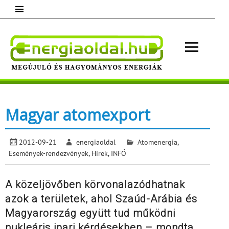
Skip
to
content
Energ
Megújuló és hagyományos energiák.
Minden, ami energia!
Magyar atomexport
2012-09-21
energiaoldal
Atomenergia
,
Események-rendezvények
,
Hírek
,
INFÓ
A közeljövőben körvonalazódhatnak
azok a területek, ahol Szaúd-Arábia és
Magyarország együtt tud működni
nukleáris ipari kérdésekben – mondta