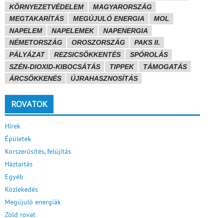
KÖRNYEZETVÉDELEM
MAGYARORSZÁG
MEGTAKARÍTÁS
MEGÚJULÓ ENERGIA
MOL
NAPELEM
NAPELEMEK
NAPENERGIA
NÉMETORSZÁG
OROSZORSZÁG
PAKS II.
PÁLYÁZAT
REZSICSÖKKENTÉS
SPÓROLÁS
SZÉN-DIOXID-KIBOCSÁTÁS
TIPPEK
TÁMOGATÁS
ÁRCSÖKKENÉS
ÚJRAHASZNOSÍTÁS
ROVATOK
Hírek
Épületek
Korszerűsítés, felújítás
Háztartás
Egyéb
Közlekedés
Megújuló energiák
Zöld rovat