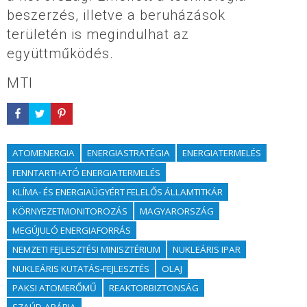
beszerzés, illetve a beruházások
területén is megindulhat az
együttműködés.
MTI
ATOMENERGIA
ENERGIASTRATÉGIA
ENERGIATERMELÉS
FENNTARTHATÓ ENERGIATERMELÉS
KLÍMA- ÉS ENERGIAÜGYÉRT FELELŐS ÁLLAMTITKÁR
KÖRNYEZETMONITOROZÁS
MAGYARORSZÁG
MEGÚJULÓ ENERGIAFORRÁS
NEMZETI FEJLESZTÉSI MINISZTÉRIUM
NUKLEÁRIS IPAR
NUKLEÁRIS KUTATÁS-FEJLESZTÉS
OLAJ
PAKSI ATOMERŐMŰ
REAKTORBIZTONSÁG
SZAÚD-ARÁBIA