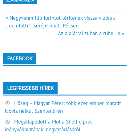
Bejegyzés
« Negyvenmillió forintot térítenek vissza vízórák
„idő előtti” cseréje miatt Pécsen
navigáció
Az olajárral zuhan a rubel is »
FACEBOOK
LEGFRISSEBB HÍREK
Hőség – Magyar Péter: több ezer ember maradt
ivóvíz nélkül Szentendrén
Megállapodott a Mol a Shell ciprusi
leányvállalatának megvásárlásáról