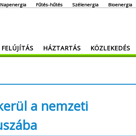
Napenergia
Fűtés-hűtés
Szélenergia
Bioenergia
giaoldal
 FELÚJÍTÁS
HÁZTARTÁS
KÖZLEKEDÉS
den, ami energia!
kerül a nemzeti
kuszába