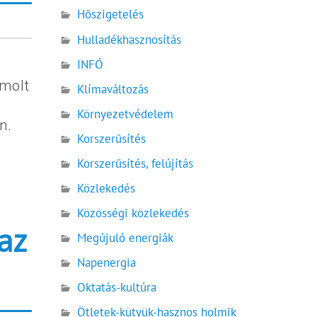
Hőszigetelés
Hulladékhasznosítás
INFÓ
molt
Klímaváltozás
Környezetvédelem
n.
Korszerűsítés
Korszerűsítés, felújítás
Közlekedés
Közösségi közlekedés
az
Megújuló energiák
Napenergia
Oktatás-kultúra
Ötletek-kütyük-hasznos holmik