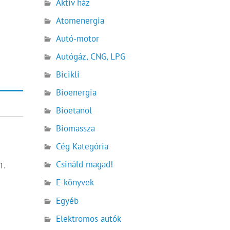
Aktív ház
Atomenergia
Autó-motor
Autógáz, CNG, LPG
Bicikli
Bioenergia
Bioetanol
Biomassza
Cég Kategória
n.
Csináld magad!
E-könyvek
Egyéb
Elektromos autók