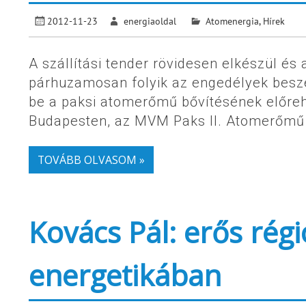
2012-11-23
energiaoldal
Atomenergia
,
Hírek
A szállítási tender rövidesen elkészül és
párhuzamosan folyik az engedélyek besz
be a paksi atomerőmű bővítésének előre
Budapesten, az MVM Paks II. Atomerőmű F
TOVÁBB OLVASOM »
Kovács Pál: erős rég
energetikában