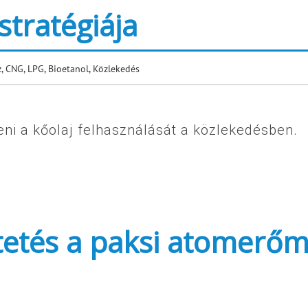
stratégiája
, CNG, LPG
,
Bioetanol
,
Közlekedés
eni a kőolaj felhasználását a közlekedésben.
ztetés a paksi atomerő