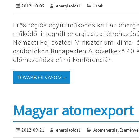
2012-10-05
energiaoldal
Hírek
Erős régiós együttműködés kell az energe
működő, integrált energiapiac létrehozás
Nemzeti Fejlesztési Minisztérium klíma- é
csütörtökön Budapesten A következő 40 év
előmozdítása című konferencián.
TOVÁBB OLVASOM »
Magyar atomexport
2012-09-21
energiaoldal
Atomenergia
,
Eseménye