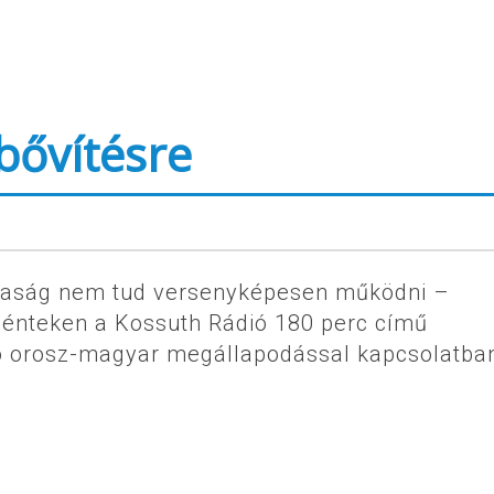
bővítésre
daság nem tud versenyképesen működni –
k pénteken a Kossuth Rádió 180 perc című
ó orosz-magyar megállapodással kapcsolatba