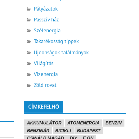
Pályázatok
Passzív ház
Szélenergia
Takarékosság tippek
i
Újdonságok-találmányok
Világítás
Vízenergia
Zöld rovat
CÍMKEFELHŐ
AKKUMULÁTOR
ATOMENERGIA
BENZIN
BENZINÁR
BICIKLI
BUDAPEST
CSINÁLD MAGAD
DIY
E.ON