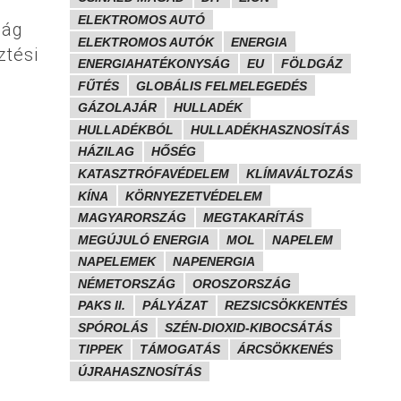
ELEKTROMOS AUTÓ
zág
ELEKTROMOS AUTÓK
ENERGIA
ztési
ENERGIAHATÉKONYSÁG
EU
FÖLDGÁZ
FŰTÉS
GLOBÁLIS FELMELEGEDÉS
GÁZOLAJÁR
HULLADÉK
HULLADÉKBÓL
HULLADÉKHASZNOSÍTÁS
HÁZILAG
HŐSÉG
KATASZTRÓFAVÉDELEM
KLÍMAVÁLTOZÁS
KÍNA
KÖRNYEZETVÉDELEM
MAGYARORSZÁG
MEGTAKARÍTÁS
MEGÚJULÓ ENERGIA
MOL
NAPELEM
NAPELEMEK
NAPENERGIA
NÉMETORSZÁG
OROSZORSZÁG
PAKS II.
PÁLYÁZAT
REZSICSÖKKENTÉS
SPÓROLÁS
SZÉN-DIOXID-KIBOCSÁTÁS
TIPPEK
TÁMOGATÁS
ÁRCSÖKKENÉS
ÚJRAHASZNOSÍTÁS