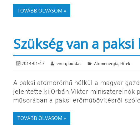
TOVÁBB OLVASOM »
Szükség van a paksi 
2014-01-17
energiaoldal
Atomenergia
,
Hírek
A paksi atomerőmű nélkül a magyar gaz
jelentette ki Orbán Viktor miniszterelnö
műsorában a paksi erőműbővítésről szól
TOVÁBB OLVASOM »