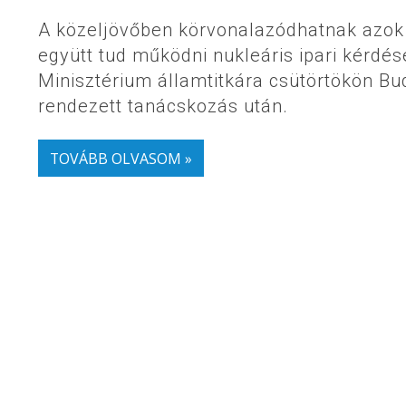
A közeljövőben körvonalazódhatnak azok 
együtt tud működni nukleáris ipari kérdé
Minisztérium államtitkára csütörtökön 
rendezett tanácskozás után.
TOVÁBB OLVASOM »