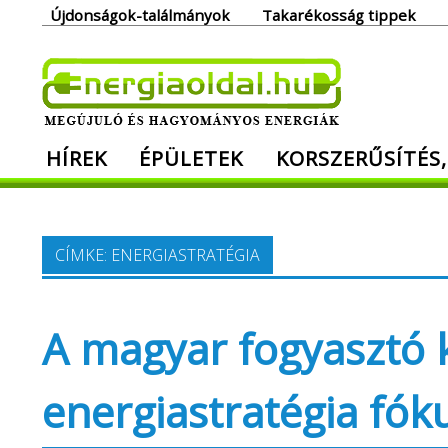
Skip
Újdonságok-találmányok
Takarékosság tippek
to
content
Ener
HÍREK
ÉPÜLETEK
KORSZERŰSÍTÉS,
Megújuló és hagyományos energiák. Min
CÍMKE:
ENERGIASTRATÉGIA
A magyar fogyasztó 
energiastratégia fó