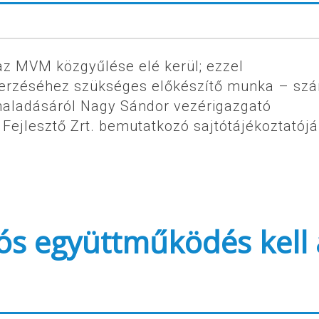
 az MVM közgyűlése elé kerül; ezzel
erzéséhez szükséges előkészítő munka – szá
haladásáról Nagy Sándor vezérigazgató
ejlesztő Zrt. bemutatkozó sajtótájékoztatójá
iós együttműködés kell 