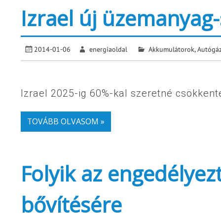
Izrael új üzemanyag-
2014-01-06
energiaoldal
Akkumulátorok
,
Autógáz
Izrael 2025-ig 60%-kal szeretné csökkent
TOVÁBB OLVASOM »
Folyik az engedélye
bővítésére