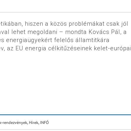
tikában, hiszen a közös problémákat csak jól
ával lehet megoldani – mondta Kovács Pál, a
s energiaügyekért felelős államtitkára
, az EU energia célkitűzéseinek kelet-európa
k-rendezvények
,
Hírek
,
INFÓ