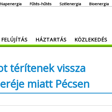
Napenergia
Fűtés-hűtés
Szélenergia
Bioenergia
giaoldal
 FELÚJÍTÁS
HÁZTARTÁS
KÖZLEKEDÉS
den, ami energia!
t térítenek vissza
cseréje miatt Pécsen