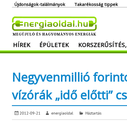
Skip
Újdonságok-találmányok
Takarékosság tippek
to
content
Ener
HÍREK
ÉPÜLETEK
KORSZERŰSÍTÉS,
Megújuló és hagyományos energiák. Min
Negyvenmillió forinto
vízórák „idő előtti” 
2012-09-21
energiaoldal
Háztartás