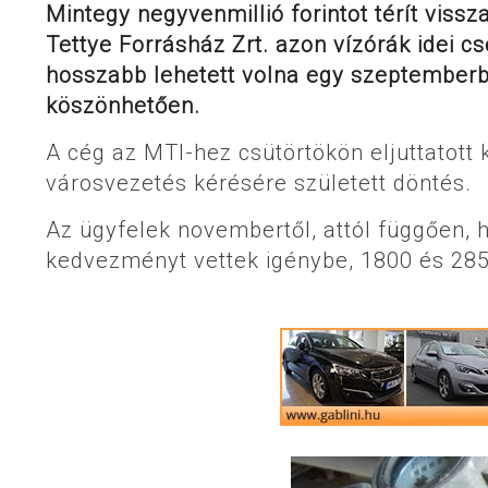
Mintegy negyvenmillió forintot térít viss
Tettye Forrásház Zrt. azon vízórák idei 
hosszabb lehetett volna egy szeptemberb
köszönhetően.
A cég az MTI-hez csütörtökön eljuttatott 
városvezetés kérésére született döntés.
Az ügyfelek novembertől, attól függően, 
kedvezményt vettek igénybe, 1800 és 2850