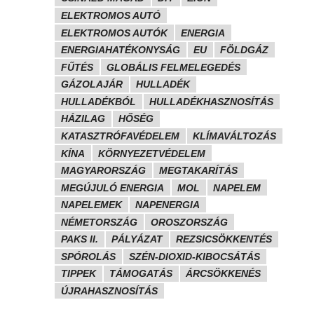
ELEKTROMOS AUTÓ
ELEKTROMOS AUTÓK
ENERGIA
ENERGIAHATÉKONYSÁG
EU
FÖLDGÁZ
FŰTÉS
GLOBÁLIS FELMELEGEDÉS
GÁZOLAJÁR
HULLADÉK
HULLADÉKBÓL
HULLADÉKHASZNOSÍTÁS
HÁZILAG
HŐSÉG
KATASZTRÓFAVÉDELEM
KLÍMAVÁLTOZÁS
KÍNA
KÖRNYEZETVÉDELEM
MAGYARORSZÁG
MEGTAKARÍTÁS
MEGÚJULÓ ENERGIA
MOL
NAPELEM
NAPELEMEK
NAPENERGIA
NÉMETORSZÁG
OROSZORSZÁG
PAKS II.
PÁLYÁZAT
REZSICSÖKKENTÉS
SPÓROLÁS
SZÉN-DIOXID-KIBOCSÁTÁS
TIPPEK
TÁMOGATÁS
ÁRCSÖKKENÉS
ÚJRAHASZNOSÍTÁS