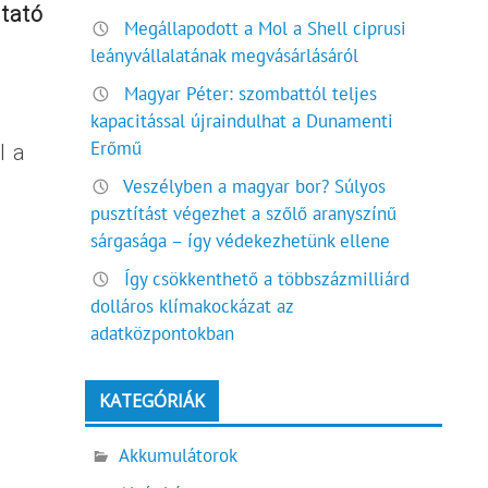
ltató
Megállapodott a Mol a Shell ciprusi
leányvállalatának megvásárlásáról
Magyar Péter: szombattól teljes
kapacitással újraindulhat a Dunamenti
Erőmű
l a
Veszélyben a magyar bor? Súlyos
pusztítást végezhet a szőlő aranyszínű
sárgasága – így védekezhetünk ellene
Így csökkenthető a többszázmilliárd
dolláros klímakockázat az
adatközpontokban
KATEGÓRIÁK
Akkumulátorok