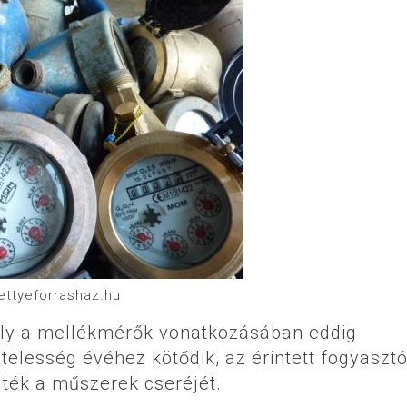
tettyeforrashaz.hu
ály a mellékmérők vonatkozásában eddig
hitelesség évéhez kötődik, az érintett fogyaszt
dték a műszerek cseréjét.