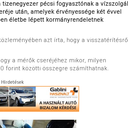
za tizenegyezer pécsi fogyasztónak a vízszolgá
cseréje után, amelyek érvényessége két évvel
en életbe lépett kormányrendeletnek
közleményében azt írta, hogy a visszatérítésrő
hogy a mérők cseréjéhez mikor, milyen
 forint közötti összegre számíthatnak.
Hirdetések