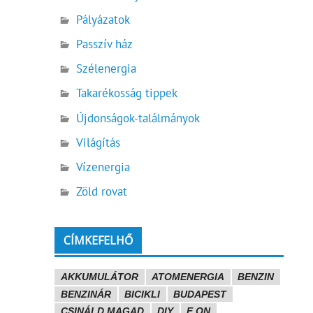
Pályázatok
Passzív ház
Szélenergia
Takarékosság tippek
Újdonságok-találmányok
Világítás
Vízenergia
Zöld rovat
CÍMKEFELHŐ
AKKUMULÁTOR
ATOMENERGIA
BENZIN
BENZINÁR
BICIKLI
BUDAPEST
CSINÁLD MAGAD
DIY
E.ON