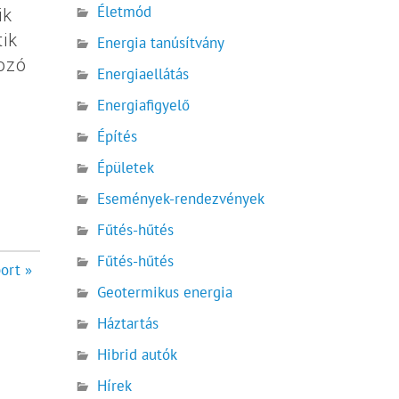
Életmód
ik
tik
Energia tanúsítvány
kozó
Energiaellátás
Energiafigyelő
Építés
Épületek
Események-rendezvények
Fűtés-hűtés
Fűtés-hűtés
ort »
Geotermikus energia
Háztartás
Hibrid autók
Hírek