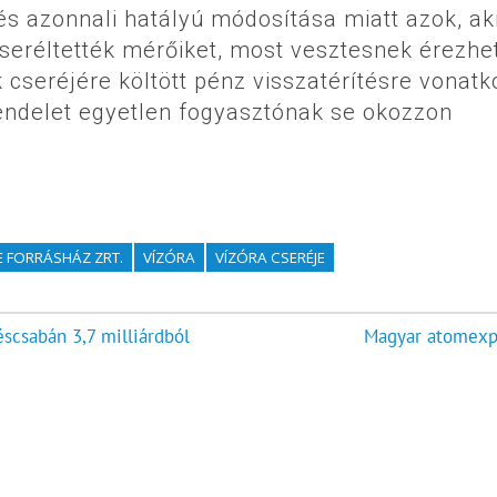
 és azonnali hatályú módosítása miatt azok, ak
cseréltették mérőiket, most vesztesnek érezhe
 cseréjére költött pénz visszatérítésre vonat
rendelet egyetlen fogyasztónak se okozzon
E FORRÁSHÁZ ZRT.
VÍZÓRA
VÍZÓRA CSERÉJE
scsabán 3,7 milliárdból
Magyar atomexp