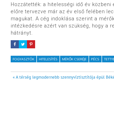
Hozzátették: a hitelességi idő év közbeni
előre tervezve már az év első felében le
magukat. A cég indoklása szerint a mérők
intézkedésre azért van szükség, hogy a 
hátrányt.
FOGYASZTÓK
HITELESÍTÉS
MÉRŐK CSERÉJE
PÉCS
TETTY
Bejegyzés
« A térség legmodernebb szennyvíztisztítója épül Béké
navigáció