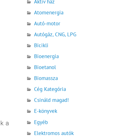
Aktív ház
Atomenergia
Autó-motor
Autógáz, CNG, LPG
Bicikli
Bioenergia
Bioetanol
Biomassza
Cég Kategória
Csináld magad!
E-könyvek
Egyéb
ók a
Elektromos autók