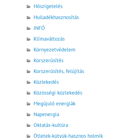
Hőszigetelés
Hulladékhasznosítás
INFÓ
Klímaváltozás
Környezetvédelem
Korszerűsítés
Korszerűsítés, felújítás
Közlekedés
Közösségi közlekedés
Megújuló energiák
Napenergia
Oktatás-kultúra
Ötletek-kütyük-hasznos holmik