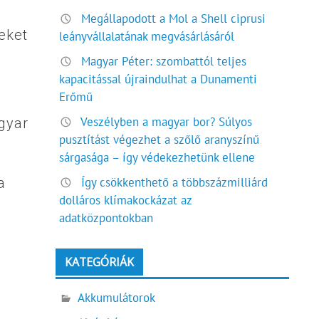
Megállapodott a Mol a Shell ciprusi
eket
leányvállalatának megvásárlásáról
Magyar Péter: szombattól teljes
kapacitással újraindulhat a Dunamenti
Erőmű
Veszélyben a magyar bor? Súlyos
agyar
pusztítást végezhet a szőlő aranyszínű
sárgasága – így védekezhetünk ellene
a
Így csökkenthető a többszázmilliárd
dolláros klímakockázat az
adatközpontokban
KATEGÓRIÁK
Akkumulátorok