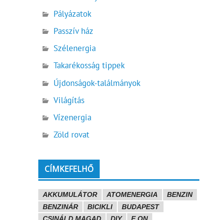
Pályázatok
Passzív ház
Szélenergia
Takarékosság tippek
Újdonságok-találmányok
Világítás
Vízenergia
Zöld rovat
CÍMKEFELHŐ
AKKUMULÁTOR
ATOMENERGIA
BENZIN
BENZINÁR
BICIKLI
BUDAPEST
CSINÁLD MAGAD
DIY
E.ON