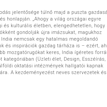
kodás jelentősége túlnő majd a puszta gazdas
s honlapján. „Ahogy a világ országai egyre
és kulturális életben, elengedhetetlen, hogy
kként gondolják újra imázsukat, magukhoz
t. India nemcsak egy hatalmas megoldandó
 és inspirációk gazdag tárháza is – ezért, a
abb mozgatórugókat keres, India ígéretes forr
t kategóriában (Üzleti élet, Design, Esszéírás,
lföldi oktatási intézmények hallgatói kapnak
ására. A kezdeményezést neves szervezetek és