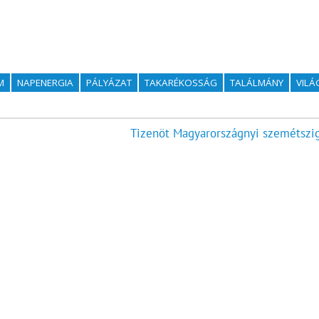
M
NAPENERGIA
PÁLYÁZAT
TAKARÉKOSSÁG
TALÁLMÁNY
VILÁ
Tizenöt Magyarországnyi szemétszig