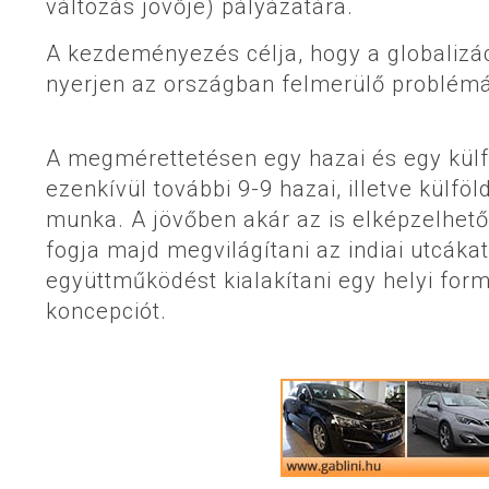
változás jövője) pályázatára.
A kezdeményezés célja, hogy a globalizác
nyerjen az országban felmerülő problém
A megmérettetésen egy hazai és egy külfö
ezenkívül további 9-9 hazai, illetve külfö
munka. A jövőben akár az is elképzelhet
fogja majd megvilágítani az indiai utcáka
együttműködést kialakítani egy helyi for
koncepciót.