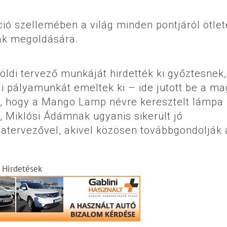
ió szellemében a világ minden pontjáról ötlet
ák megoldására.
ldi tervező munkáját hirdették ki győztesnek,
ldi pályamunkát emeltek ki – ide jutott be a m
ő, hogy a Mango Lamp névre keresztelt lámpa
t, Miklósi Ádámnak ugyanis sikerült jó
matervezővel, akivel közösen továbbgondolják 
Hirdetések