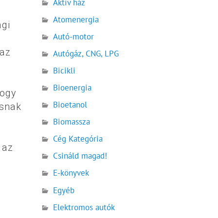
Aktív ház
Atomenergia
ági
Autó-motor
 az
Autógáz, CNG, LPG
Bicikli
Bioenergia
hogy
Bioetanol
ásnak
Biomassza
Cég Kategória
 az
Csináld magad!
E-könyvek
Egyéb
Elektromos autók