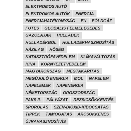
ELEKTROMOS AUTÓ
ELEKTROMOS AUTÓK
ENERGIA
ENERGIAHATÉKONYSÁG
EU
FÖLDGÁZ
FŰTÉS
GLOBÁLIS FELMELEGEDÉS
GÁZOLAJÁR
HULLADÉK
HULLADÉKBÓL
HULLADÉKHASZNOSÍTÁS
HÁZILAG
HŐSÉG
KATASZTRÓFAVÉDELEM
KLÍMAVÁLTOZÁS
KÍNA
KÖRNYEZETVÉDELEM
MAGYARORSZÁG
MEGTAKARÍTÁS
MEGÚJULÓ ENERGIA
MOL
NAPELEM
NAPELEMEK
NAPENERGIA
NÉMETORSZÁG
OROSZORSZÁG
PAKS II.
PÁLYÁZAT
REZSICSÖKKENTÉS
SPÓROLÁS
SZÉN-DIOXID-KIBOCSÁTÁS
TIPPEK
TÁMOGATÁS
ÁRCSÖKKENÉS
ÚJRAHASZNOSÍTÁS