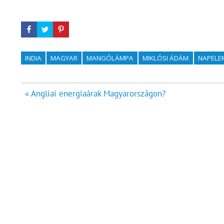
INDIA
MAGYAR
MANGÓLÁMPA
MIKLÓSI ÁDÁM
NAPELE
Bejegyzés
« Angliai energiaárak Magyarországon?
navigáció