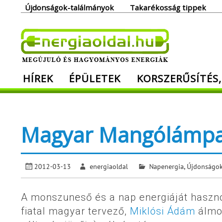
Skip
Újdonságok-találmányok
Takarékosság tippek
to
content
Ener
HÍREK
ÉPÜLETEK
KORSZERŰSÍTÉS,
Megújuló és hagyományos energiák. Min
Magyar Mangólámp
2012-03-13
energiaoldal
Napenergia
,
Újdonságok
A monszuneső és a nap energiáját haszno
fiatal magyar tervező,
Miklósi Ádám
álmo