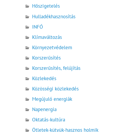
Hőszigetelés
Hulladékhasznosítás
INFÓ
Klímaváltozás
Környezetvédelem
Korszerűsítés
Korszerűsítés, felújítás
Közlekedés
Közösségi közlekedés
Megújuló energiák
Napenergia
Oktatás-kultúra
Ötletek-kütyük-hasznos holmik