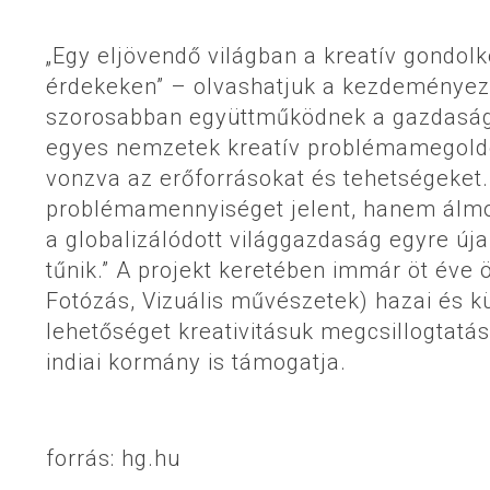
„Egy eljövendő világban a kreatív gondol
érdekeken” – olvashatjuk a kezdeményezé
szorosabban együttműködnek a gazdasági 
egyes nemzetek kreatív problémamegoldó
vonzva az erőforrásokat és tehetségeke
problémamennyiséget jelent, hanem álmok
a globalizálódott világgazdaság egyre új
tűnik.” A projekt keretében immár öt éve ö
Fotózás, Vizuális művészetek) hazai és kü
lehetőséget kreativitásuk megcsillogtat
indiai kormány is támogatja.
forrás: hg.hu