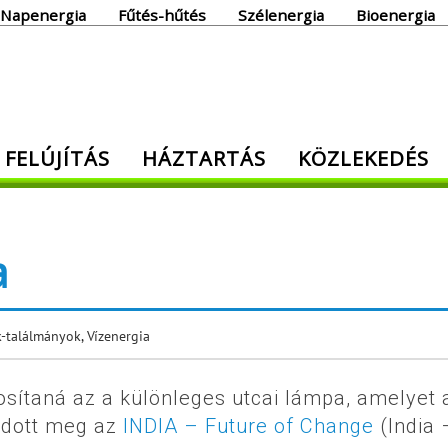
Napenergia
Fűtés-hűtés
Szélenergia
Bioenergia
giaoldal
 FELÚJÍTÁS
HÁZTARTÁS
KÖZLEKEDÉS
den, ami energia!
a
-találmányok
,
Vízenergia
sítaná az a különleges utcai lámpa, amelyet 
dott meg az
INDIA – Future of Change
(India 