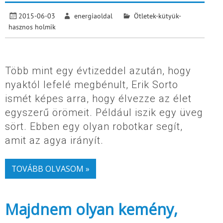
2015-06-03
energiaoldal
Ötletek-kütyük-
hasznos holmik
Több mint egy évtizeddel azután, hogy
nyaktól lefelé megbénult, Erik Sorto
ismét képes arra, hogy élvezze az élet
egyszerű örömeit. Például iszik egy üveg
sört. Ebben egy olyan robotkar segít,
amit az agya irányít.
TOVÁBB OLVASOM »
Majdnem olyan kemény,