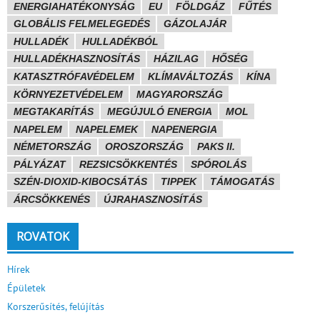
ENERGIAHATÉKONYSÁG
EU
FÖLDGÁZ
FŰTÉS
GLOBÁLIS FELMELEGEDÉS
GÁZOLAJÁR
HULLADÉK
HULLADÉKBÓL
HULLADÉKHASZNOSÍTÁS
HÁZILAG
HŐSÉG
KATASZTRÓFAVÉDELEM
KLÍMAVÁLTOZÁS
KÍNA
KÖRNYEZETVÉDELEM
MAGYARORSZÁG
MEGTAKARÍTÁS
MEGÚJULÓ ENERGIA
MOL
NAPELEM
NAPELEMEK
NAPENERGIA
NÉMETORSZÁG
OROSZORSZÁG
PAKS II.
PÁLYÁZAT
REZSICSÖKKENTÉS
SPÓROLÁS
SZÉN-DIOXID-KIBOCSÁTÁS
TIPPEK
TÁMOGATÁS
ÁRCSÖKKENÉS
ÚJRAHASZNOSÍTÁS
ROVATOK
Hírek
Épületek
Korszerűsítés, felújítás