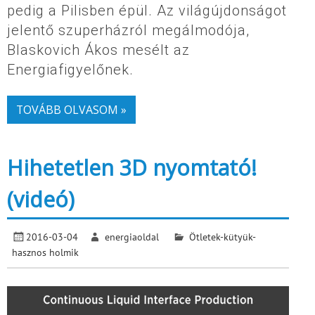
pedig a Pilisben épül. Az világújdonságot
jelentő szuperházról megálmodója,
Blaskovich Ákos mesélt az
Energiafigyelőnek.
TOVÁBB OLVASOM »
Hihetetlen 3D nyomtató!
(videó)
2016-03-04
energiaoldal
Ötletek-kütyük-
hasznos holmik