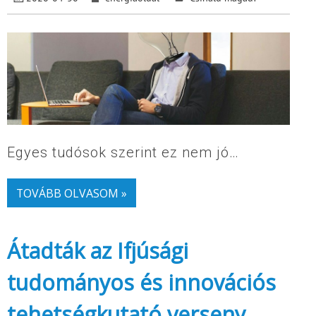
Egyes tudósok szerint ez nem jó…
TOVÁBB OLVASOM »
Átadták az Ifjúsági
tudományos és innovációs
tehetségkutató verseny