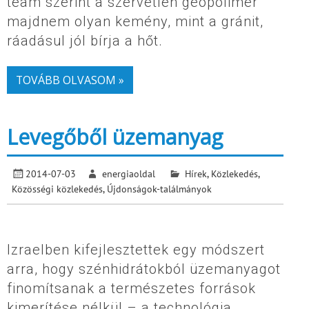
team szerint a szervetlen geopolimer
majdnem olyan kemény, mint a gránit,
ráadásul jól bírja a hőt.
TOVÁBB OLVASOM »
Levegőből üzemanyag
2014-07-03
energiaoldal
Hírek
,
Közlekedés
,
Közösségi közlekedés
,
Újdonságok-találmányok
Izraelben kifejlesztettek egy módszert
arra, hogy szénhidrátokból üzemanyagot
finomítsanak a természetes források
kimerítése nélkül – a technológia