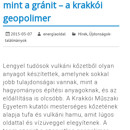
mint a gránit – a krakkói
geopolimer
2015-05-07
energiaoldal
Hírek
,
Újdonságok-
találmányok
Lengyel tudósok vulkáni kőzetből olyan
anyagot készítettek, amelynek sokkal
jobb tulajdonságai vannak, mint a
hagyományos építési anyagoknak, és az
előállítása is olcsóbb. A Krakkói Műszaki
Egyetem kutatói mesterséges kőzetének
alapja tufa és vulkáni hamu, amit lúgos
oldattal és vízüveggel elegyítenek. A