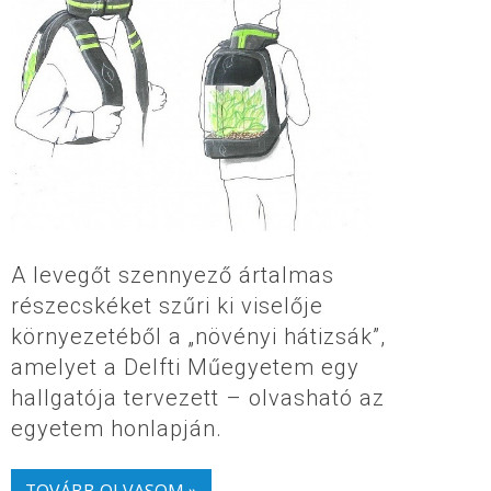
A levegőt szennyező ártalmas
részecskéket szűri ki viselője
környezetéből a „növényi hátizsák”,
amelyet a Delfti Műegyetem egy
hallgatója tervezett – olvasható az
egyetem honlapján.
TOVÁBB OLVASOM »