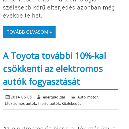
szélesebb körű elterjedés azonban még
évekbe telhet.
TOVÁBB OLVASOM »
A Toyota további 10%-kal
csökkenti az elektromos
autók fogyasztását
2014-06-05
energiaoldal
Autó-motor
,
Elektromos autók
,
Hibrid autók
,
Közlekedés
Az elektromos és hibrid autók már így is