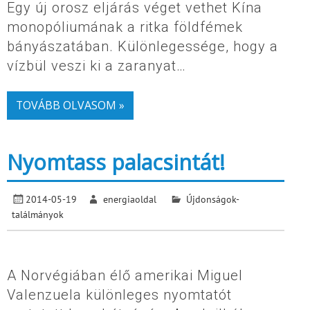
Egy új orosz eljárás véget vethet Kína
monopóliumának a ritka földfémek
bányászatában. Különlegessége, hogy a
vízbül veszi ki a zaranyat…
TOVÁBB OLVASOM »
Nyomtass palacsintát!
2014-05-19
energiaoldal
Újdonságok-
találmányok
A Norvégiában élő amerikai Miguel
Valenzuela különleges nyomtatót