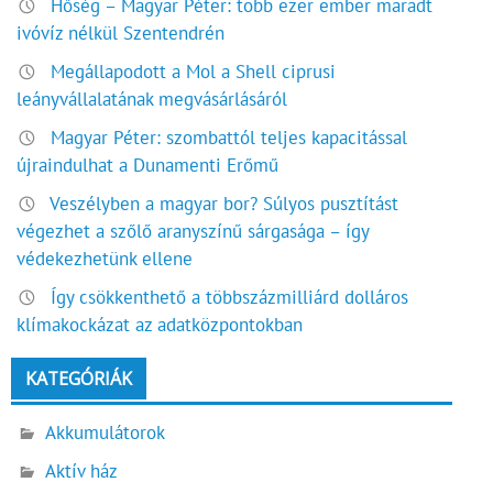
Hőség – Magyar Péter: több ezer ember maradt
ivóvíz nélkül Szentendrén
Megállapodott a Mol a Shell ciprusi
leányvállalatának megvásárlásáról
Magyar Péter: szombattól teljes kapacitással
újraindulhat a Dunamenti Erőmű
Veszélyben a magyar bor? Súlyos pusztítást
végezhet a szőlő aranyszínű sárgasága – így
védekezhetünk ellene
Így csökkenthető a többszázmilliárd dolláros
klímakockázat az adatközpontokban
KATEGÓRIÁK
Akkumulátorok
Aktív ház