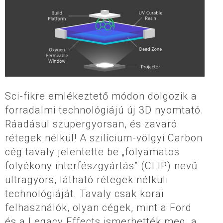
Sci-fikre emlékeztető módon dolgozik a
forradalmi technológiájú új 3D nyomtató.
Ráadásul szupergyorsan, és zavaró
rétegek nélkül! A szilícium-völgyi Carbon
cég tavaly jelentette be „folyamatos
folyékony interfészgyártás” (CLIP) nevű
ultragyors, látható rétegek nélküli
technológiáját. Tavaly csak korai
felhasználók, olyan cégek, mint a Ford
és a Legacy Effects ismerhették meg, a