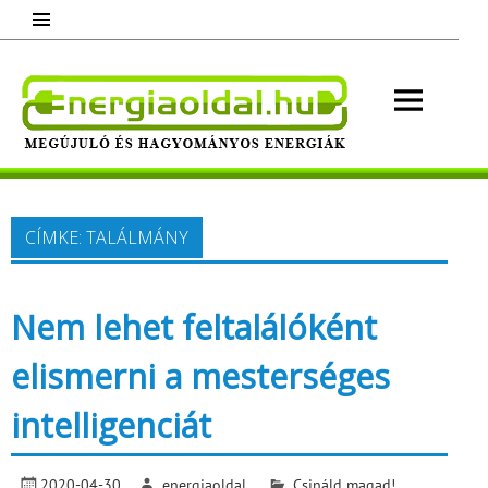
Skip
to
content
Energ
Megújuló és hagyományos energiák.
Minden, ami energia!
CÍMKE:
TALÁLMÁNY
Nem lehet feltalálóként
elismerni a mesterséges
intelligenciát
2020-04-30
energiaoldal
Csináld magad!