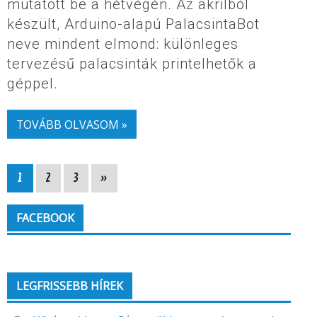
mutatott be a hétvégén. Az akrilból
készült, Arduino-alapú PalacsintaBot
neve mindent elmond: különleges
tervezésű palacsinták printelhetők a
géppel.
TOVÁBB OLVASOM »
1
2
3
»
FACEBOOK
LEGFRISSEBB HÍREK