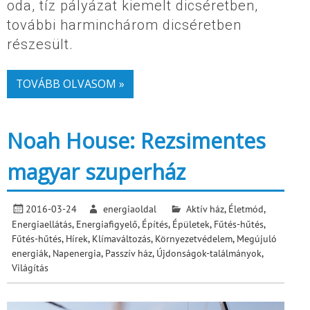
oda, tíz pályázat kiemelt dicséretben,
további harminchárom dicséretben
részesült.
TOVÁBB OLVASOM »
Noah House: Rezsimentes
magyar szuperház
2016-03-24
energiaoldal
Aktív ház
,
Életmód
,
Energiaellátás
,
Energiafigyelő
,
Építés
,
Épületek
,
Fűtés-hűtés
,
Fűtés-hűtés
,
Hírek
,
Klímaváltozás
,
Környezetvédelem
,
Megújuló
energiák
,
Napenergia
,
Passzív ház
,
Újdonságok-találmányok
,
Világítás