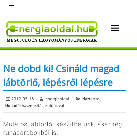
Skip
to
content
Energ
Megújuló és hagyományos energiák.
Minden, ami energia!
Ne dobd ki! Csináld magad
lábtörlő, lépésről lépésre
2012-05-18
energiaoldal
Háztartás
,
Hulladékhasznosítás
,
Zöld rovat
Mutatós lábtörlőt készíthetünk, akár régi
ruhadarabokból is.