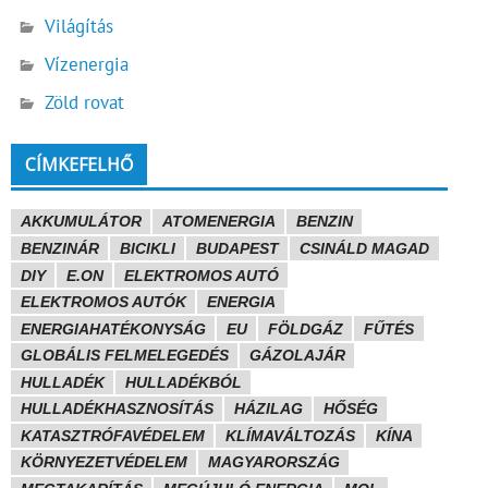
Világítás
Vízenergia
Zöld rovat
CÍMKEFELHŐ
AKKUMULÁTOR
ATOMENERGIA
BENZIN
BENZINÁR
BICIKLI
BUDAPEST
CSINÁLD MAGAD
DIY
E.ON
ELEKTROMOS AUTÓ
ELEKTROMOS AUTÓK
ENERGIA
ENERGIAHATÉKONYSÁG
EU
FÖLDGÁZ
FŰTÉS
GLOBÁLIS FELMELEGEDÉS
GÁZOLAJÁR
HULLADÉK
HULLADÉKBÓL
HULLADÉKHASZNOSÍTÁS
HÁZILAG
HŐSÉG
KATASZTRÓFAVÉDELEM
KLÍMAVÁLTOZÁS
KÍNA
KÖRNYEZETVÉDELEM
MAGYARORSZÁG