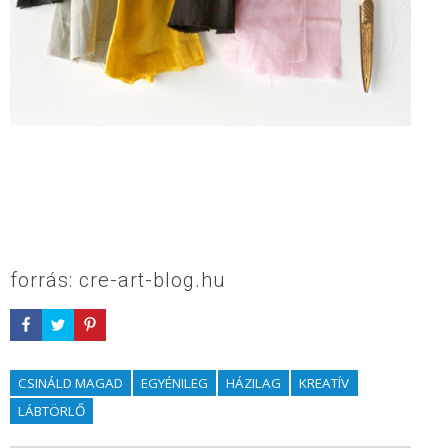
forrás: cre-art-blog.hu
CSINÁLD MAGAD
EGYÉNILEG
HÁZILAG
KREATÍV
LÁBTÖRLŐ