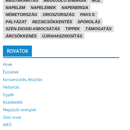
MEGTAKARÍTÁS
MEGÚJULÓ ENERGIA
MOL
NAPELEM
NAPELEMEK
NAPENERGIA
NÉMETORSZÁG
OROSZORSZÁG
PAKS II.
PÁLYÁZAT
REZSICSÖKKENTÉS
SPÓROLÁS
SZÉN-DIOXID-KIBOCSÁTÁS
TIPPEK
TÁMOGATÁS
ÁRCSÖKKENÉS
ÚJRAHASZNOSÍTÁS
ROVATOK
Hírek
Épületek
Korszerűsítés, felújítás
Háztartás
Egyéb
Közlekedés
Megújuló energiák
Zöld rovat
INFÓ