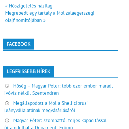
Bejegyzés
« Hőszigetelés házilag
Megrepedt egy tartály a Mol zalaegerszegi
navigáció
olajfinomítójában »
FACEBOOK
LEGFRISSEBB HÍREK
Hőség – Magyar Péter: több ezer ember maradt
ivóvíz nélkül Szentendrén
Megállapodott a Mol a Shell ciprusi
leányvállalatának megvásárlásáról
Magyar Péter: szombattól teljes kapacitással
újraindulhat a Dunamenti Erőmű