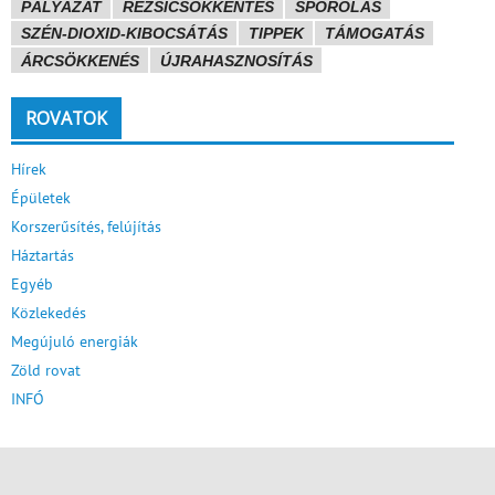
PÁLYÁZAT
REZSICSÖKKENTÉS
SPÓROLÁS
SZÉN-DIOXID-KIBOCSÁTÁS
TIPPEK
TÁMOGATÁS
ÁRCSÖKKENÉS
ÚJRAHASZNOSÍTÁS
ROVATOK
Hírek
Épületek
Korszerűsítés, felújítás
Háztartás
Egyéb
Közlekedés
Megújuló energiák
Zöld rovat
INFÓ