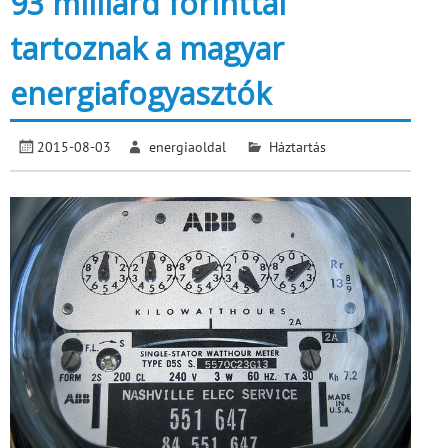
93 milliárd forinttal
tartoznak a magyar
energiafogyasztók
2015-08-03
energiaoldal
Háztartás