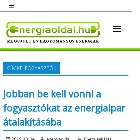
Skip
to
content
Energ
Megújuló és hagyományos energiák.
Minden, ami energia!
CÍMKE:
FOGYASZTÓK
Jobban be kell vonni a
fogyasztókat az energiaipar
átalakításába
2019-10-04
energiaoldal
Energiaellátás
,