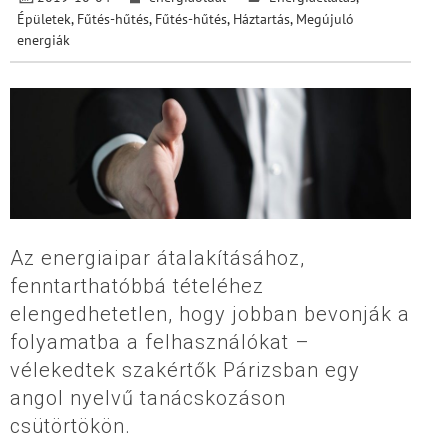
Épületek
,
Fűtés-hűtés
,
Fűtés-hűtés
,
Háztartás
,
Megújuló
energiák
Az energiaipar átalakításához,
fenntarthatóbbá tételéhez
elengedhetetlen, hogy jobban bevonják a
folyamatba a felhasználókat –
vélekedtek szakértők Párizsban egy
angol nyelvű tanácskozáson
csütörtökön.