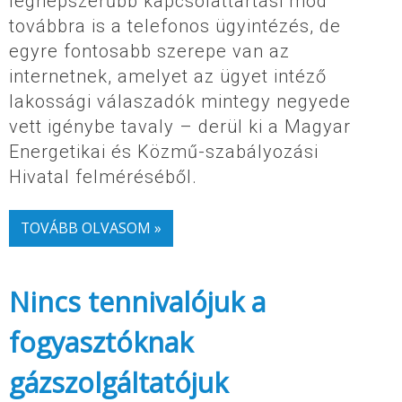
legnépszerűbb kapcsolattartási mód
továbbra is a telefonos ügyintézés, de
egyre fontosabb szerepe van az
internetnek, amelyet az ügyet intéző
lakossági válaszadók mintegy negyede
vett igénybe tavaly – derül ki a Magyar
Energetikai és Közmű-szabályozási
Hivatal felméréséből.
TOVÁBB OLVASOM »
Nincs tennivalójuk a
fogyasztóknak
gázszolgáltatójuk