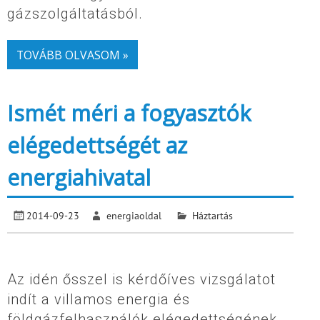
gázszolgáltatásból.
TOVÁBB OLVASOM »
Ismét méri a fogyasztók
elégedettségét az
energiahivatal
2014-09-23
energiaoldal
Háztartás
Az idén ősszel is kérdőíves vizsgálatot
indít a villamos energia és
földgázfelhasználók elégedettségének