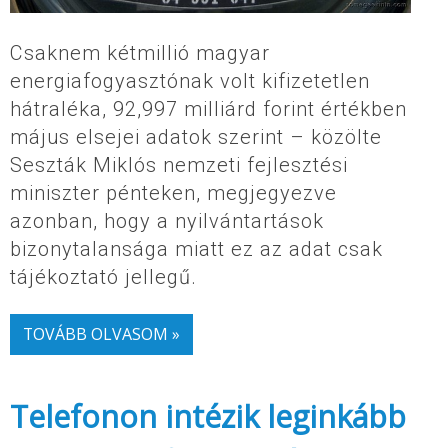
Csaknem kétmillió magyar
energiafogyasztónak volt kifizetetlen
hátraléka, 92,997 milliárd forint értékben
május elsejei adatok szerint – közölte
Seszták Miklós nemzeti fejlesztési
miniszter pénteken, megjegyezve
azonban, hogy a nyilvántartások
bizonytalansága miatt ez az adat csak
tájékoztató jellegű.
TOVÁBB OLVASOM »
Telefonon intézik leginkább