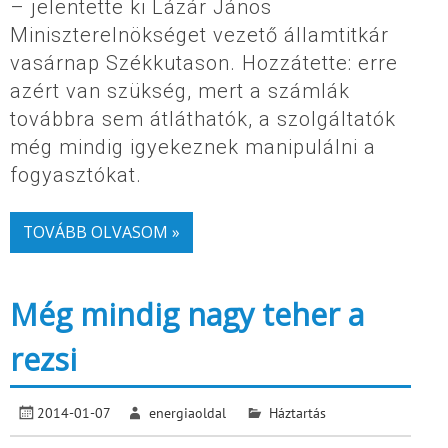
– jelentette ki Lázár János
Miniszterelnökséget vezető államtitkár
vasárnap Székkutason. Hozzátette: erre
azért van szükség, mert a számlák
továbbra sem átláthatók, a szolgáltatók
még mindig igyekeznek manipulálni a
fogyasztókat.
TOVÁBB OLVASOM »
Még mindig nagy teher a
rezsi
2014-01-07
energiaoldal
Háztartás