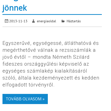
jönnek
2013-11-13
energiaoldal
Háztartás
Egyszerűvé, egységessé, átláthatóvá és
megérthetővé válnak a rezsiszámlák a
jövő évtől – mondta Németh Szilárd
fideszes országgyűlési képviselő az
egységes számlakép kialakításáról
szóló, általa kezdeményezett és kedden
elfogadott törvényről.
TOVÁBB OLVASOM »