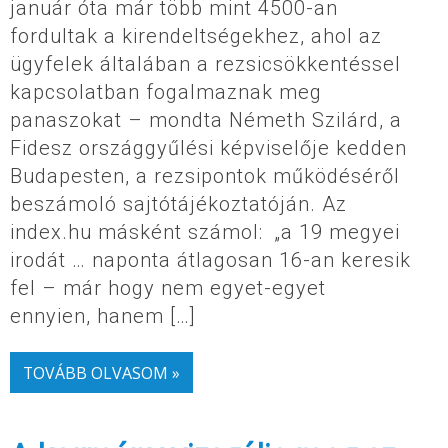
január óta már több mint 4500-an
fordultak a kirendeltségekhez, ahol az
ügyfelek általában a rezsicsökkentéssel
kapcsolatban fogalmaznak meg
panaszokat – mondta Németh Szilárd, a
Fidesz országgyűlési képviselője kedden
Budapesten, a rezsipontok működéséről
beszámoló sajtótájékoztatóján. Az
index.hu másként számol: „a 19 megyei
irodát … naponta átlagosan 16-an keresik
fel – már hogy nem egyet-egyet
ennyien, hanem […]
TOVÁBB OLVASOM »