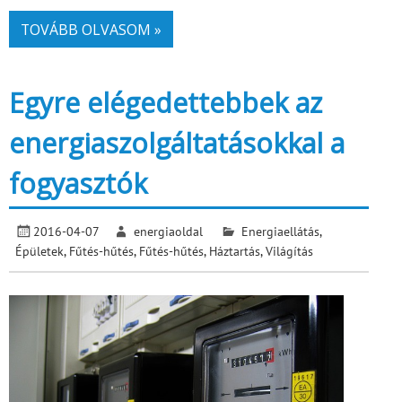
TOVÁBB OLVASOM »
Egyre elégedettebbek az
energiaszolgáltatásokkal a
fogyasztók
2016-04-07
energiaoldal
Energiaellátás
,
Épületek
,
Fűtés-hűtés
,
Fűtés-hűtés
,
Háztartás
,
Világítás