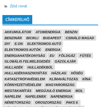
Zöld rovat
CÍMKEFELHŐ
AKKUMULÁTOR
ATOMENERGIA
BENZIN
BENZINÁR
BICIKLI
BUDAPEST
CSINÁLD MAGAD
DIY
E.ON
ELEKTROMOS AUTÓ
ELEKTROMOS AUTÓK
ENERGIA
ENERGIAHATÉKONYSÁG
EU
FÖLDGÁZ
FŰTÉS
GLOBÁLIS FELMELEGEDÉS
GÁZOLAJÁR
HULLADÉK
HULLADÉKBÓL
HULLADÉKHASZNOSÍTÁS
HÁZILAG
HŐSÉG
KATASZTRÓFAVÉDELEM
KLÍMAVÁLTOZÁS
KÍNA
KÖRNYEZETVÉDELEM
MAGYARORSZÁG
MEGTAKARÍTÁS
MEGÚJULÓ ENERGIA
MOL
NAPELEM
NAPELEMEK
NAPENERGIA
NÉMETORSZÁG
OROSZORSZÁG
PAKS II.