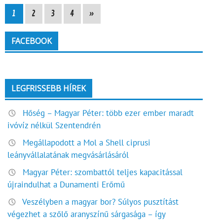
1
2
3
4
»
FACEBOOK
LEGFRISSEBB HÍREK
Hőség – Magyar Péter: több ezer ember maradt
ivóvíz nélkül Szentendrén
Megállapodott a Mol a Shell ciprusi
leányvállalatának megvásárlásáról
Magyar Péter: szombattól teljes kapacitással
újraindulhat a Dunamenti Erőmű
Veszélyben a magyar bor? Súlyos pusztítást
végezhet a szőlő aranyszínű sárgasága – így