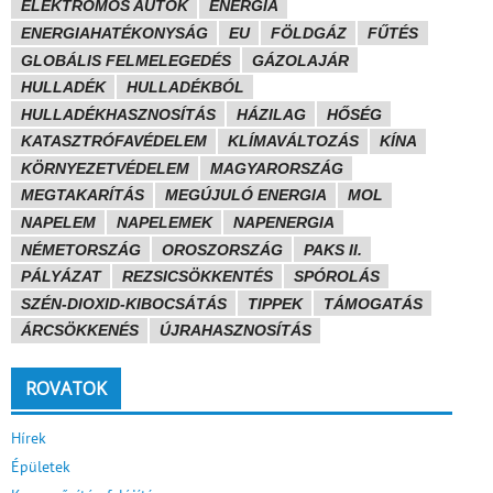
ELEKTROMOS AUTÓK
ENERGIA
ENERGIAHATÉKONYSÁG
EU
FÖLDGÁZ
FŰTÉS
GLOBÁLIS FELMELEGEDÉS
GÁZOLAJÁR
HULLADÉK
HULLADÉKBÓL
HULLADÉKHASZNOSÍTÁS
HÁZILAG
HŐSÉG
KATASZTRÓFAVÉDELEM
KLÍMAVÁLTOZÁS
KÍNA
KÖRNYEZETVÉDELEM
MAGYARORSZÁG
MEGTAKARÍTÁS
MEGÚJULÓ ENERGIA
MOL
NAPELEM
NAPELEMEK
NAPENERGIA
NÉMETORSZÁG
OROSZORSZÁG
PAKS II.
PÁLYÁZAT
REZSICSÖKKENTÉS
SPÓROLÁS
SZÉN-DIOXID-KIBOCSÁTÁS
TIPPEK
TÁMOGATÁS
ÁRCSÖKKENÉS
ÚJRAHASZNOSÍTÁS
ROVATOK
Hírek
Épületek