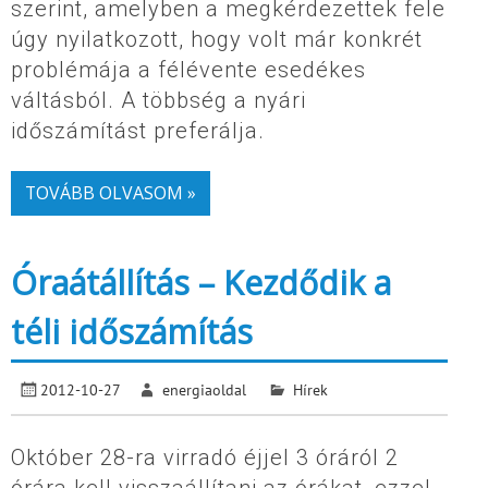
szerint, amelyben a megkérdezettek fele
úgy nyilatkozott, hogy volt már konkrét
problémája a félévente esedékes
váltásból. A többség a nyári
időszámítást preferálja.
TOVÁBB OLVASOM »
Óraátállítás – Kezdődik a
téli időszámítás
2012-10-27
energiaoldal
Hírek
Október 28-ra virradó éjjel 3 óráról 2
órára kell visszaállítani az órákat, ezzel