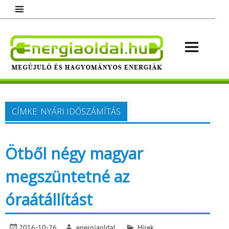
Skip
to
content
Energ
Megújuló és hagyományos energiák.
Minden, ami energia!
CÍMKE:
NYÁRI IDŐSZÁMÍTÁS
Ötből négy magyar
megszüntetné az
óraátállítást
2016-10-26
energiaoldal
Hírek