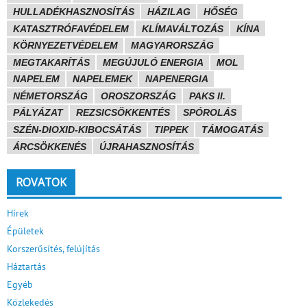
HULLADÉKHASZNOSÍTÁS
HÁZILAG
HŐSÉG
KATASZTRÓFAVÉDELEM
KLÍMAVÁLTOZÁS
KÍNA
KÖRNYEZETVÉDELEM
MAGYARORSZÁG
MEGTAKARÍTÁS
MEGÚJULÓ ENERGIA
MOL
NAPELEM
NAPELEMEK
NAPENERGIA
NÉMETORSZÁG
OROSZORSZÁG
PAKS II.
PÁLYÁZAT
REZSICSÖKKENTÉS
SPÓROLÁS
SZÉN-DIOXID-KIBOCSÁTÁS
TIPPEK
TÁMOGATÁS
ÁRCSÖKKENÉS
ÚJRAHASZNOSÍTÁS
ROVATOK
Hírek
Épületek
Korszerűsítés, felújítás
Háztartás
Egyéb
Közlekedés