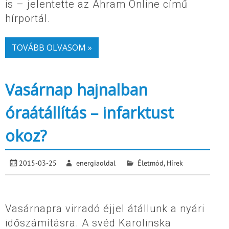
is – jelentette az Ahram Online című
hírportál.
TOVÁBB OLVASOM »
Vasárnap hajnalban
óraátállítás – infarktust
okoz?
2015-03-25
energiaoldal
Életmód
,
Hírek
Vasárnapra virradó éjjel átállunk a nyári
időszámításra. A svéd Karolinska