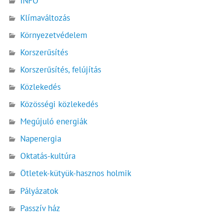
INFÓ
Klímaváltozás
Környezetvédelem
Korszerűsítés
Korszerűsítés, felújítás
Közlekedés
Közösségi közlekedés
Megújuló energiák
Napenergia
Oktatás-kultúra
Ötletek-kütyük-hasznos holmik
Pályázatok
Passzív ház