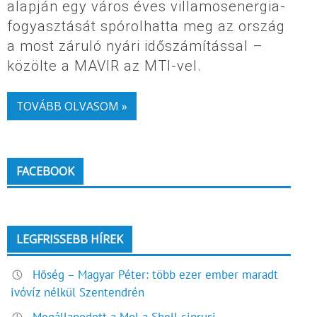
alapján egy város éves villamosenergia-
fogyasztását spórolhatta meg az ország
a most záruló nyári időszámítással –
közölte a MAVIR az MTI-vel.
TOVÁBB OLVASOM »
FACEBOOK
LEGFRISSEBB HÍREK
Hőség – Magyar Péter: több ezer ember maradt
ivóvíz nélkül Szentendrén
Megállapodott a Mol a Shell ciprusi