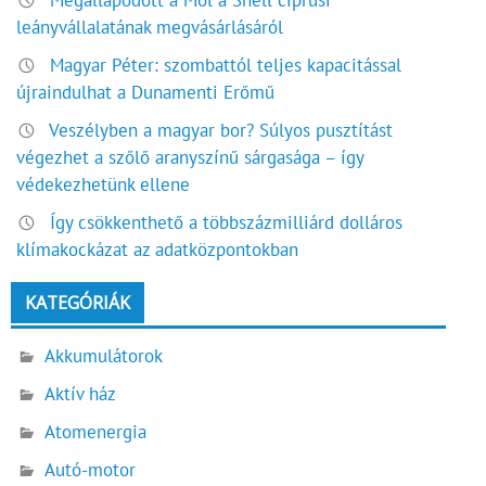
leányvállalatának megvásárlásáról
Magyar Péter: szombattól teljes kapacitással
újraindulhat a Dunamenti Erőmű
Veszélyben a magyar bor? Súlyos pusztítást
végezhet a szőlő aranyszínű sárgasága – így
védekezhetünk ellene
Így csökkenthető a többszázmilliárd dolláros
klímakockázat az adatközpontokban
KATEGÓRIÁK
Akkumulátorok
Aktív ház
Atomenergia
Autó-motor