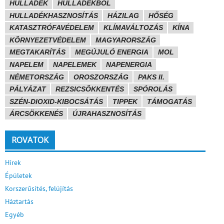
HULLADÉK
HULLADÉKBÓL
HULLADÉKHASZNOSÍTÁS
HÁZILAG
HŐSÉG
KATASZTRÓFAVÉDELEM
KLÍMAVÁLTOZÁS
KÍNA
KÖRNYEZETVÉDELEM
MAGYARORSZÁG
MEGTAKARÍTÁS
MEGÚJULÓ ENERGIA
MOL
NAPELEM
NAPELEMEK
NAPENERGIA
NÉMETORSZÁG
OROSZORSZÁG
PAKS II.
PÁLYÁZAT
REZSICSÖKKENTÉS
SPÓROLÁS
SZÉN-DIOXID-KIBOCSÁTÁS
TIPPEK
TÁMOGATÁS
ÁRCSÖKKENÉS
ÚJRAHASZNOSÍTÁS
ROVATOK
Hírek
Épületek
Korszerűsítés, felújítás
Háztartás
Egyéb