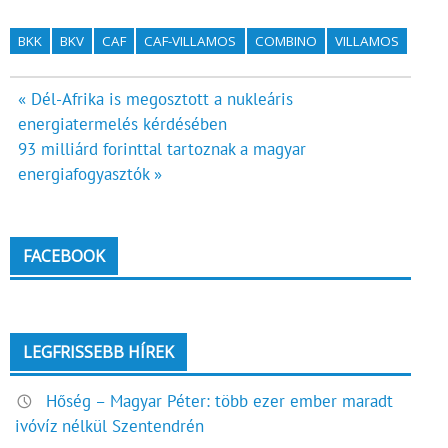
BKK
BKV
CAF
CAF-VILLAMOS
COMBINO
VILLAMOS
Bejegyzés
« Dél-Afrika is megosztott a nukleáris
energiatermelés kérdésében
navigáció
93 milliárd forinttal tartoznak a magyar
energiafogyasztók »
FACEBOOK
LEGFRISSEBB HÍREK
Hőség – Magyar Péter: több ezer ember maradt
ivóvíz nélkül Szentendrén