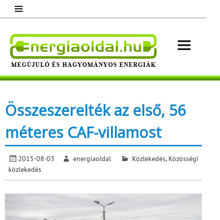
Skip
to
content
Energ
Megújuló és hagyományos energiák.
Minden, ami energia!
Összeszerelték az első, 56
méteres CAF-villamost
2015-08-03
energiaoldal
Közlekedés
,
Közösségi
közlekedés