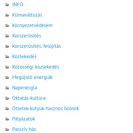
INFÓ
Klímaváltozás
Környezetvédelem
Korszerűsítés
Korszerűsítés, felújítás
Közlekedés
Közösségi közlekedés
Megújuló energiák
Napenergia
Oktatás-kultúra
Ötletek-kütyük-hasznos holmik
Pályázatok
Passzív ház