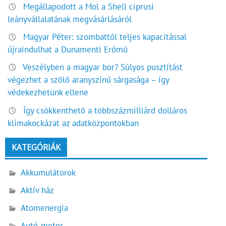
Megállapodott a Mol a Shell ciprusi
leányvállalatának megvásárlásáról
Magyar Péter: szombattól teljes kapacitással
újraindulhat a Dunamenti Erőmű
Veszélyben a magyar bor? Súlyos pusztítást
végezhet a szőlő aranyszínű sárgasága – így
védekezhetünk ellene
Így csökkenthető a többszázmilliárd dolláros
klímakockázat az adatközpontokban
KATEGÓRIÁK
Akkumulátorok
Aktív ház
Atomenergia
Autó-motor