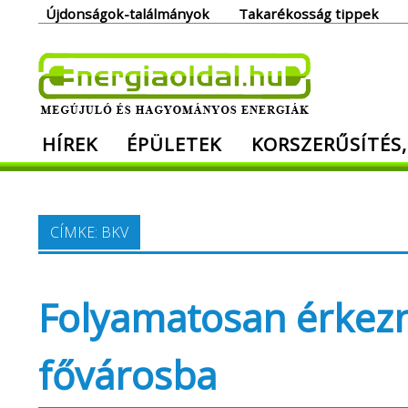
Skip
Újdonságok-találmányok
Takarékosság tippek
to
content
Ener
HÍREK
ÉPÜLETEK
KORSZERŰSÍTÉS,
Megújuló és hagyományos energiák. Min
CÍMKE:
BKV
Folyamatosan érkezn
fővárosba