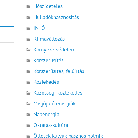
Hőszigetelés
Hulladékhasznosítás
INFÓ
Klímaváltozás
Környezetvédelem
Korszerűsítés
Korszerűsítés, felújítás
Közlekedés
Közösségi közlekedés
Megújuló energiák
Napenergia
Oktatás-kultúra
Ötletek-kütyük-hasznos holmik