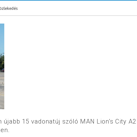
özlekedés
 újabb 15 vadonatúj szóló MAN Lion’s City A2
ten.