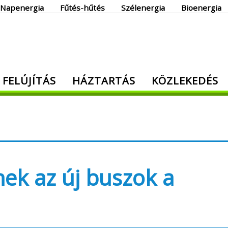
Napenergia
Fűtés-hűtés
Szélenergia
Bioenergia
giaoldal
 FELÚJÍTÁS
HÁZTARTÁS
KÖZLEKEDÉS
den, ami energia!
ek az új buszok a