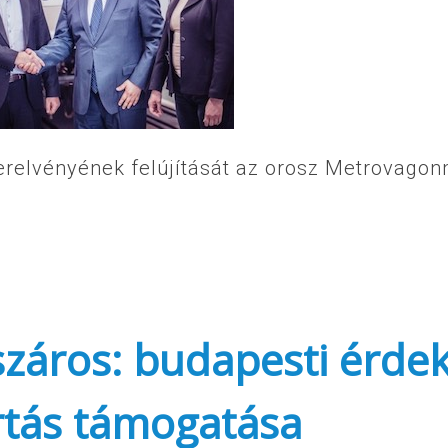
zerelvényének felújítását az orosz Metrovago
záros: budapesti érde
rtás támogatása