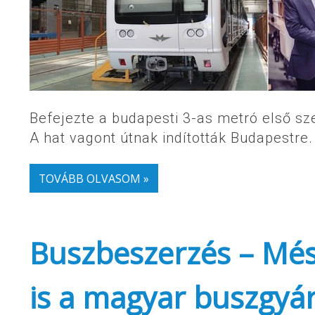
Befejezte a budapesti 3-as metró első s
A hat vagont útnak indították Budapestre.
TOVÁBB OLVASOM »
Buszbeszerzés – Més
is a magyar buszgyá