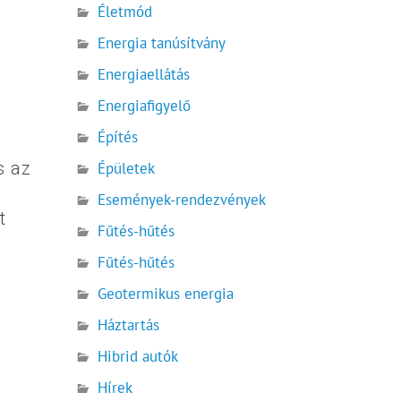
Életmód
Energia tanúsítvány
Energiaellátás
Energiafigyelő
Építés
s az
Épületek
Események-rendezvények
t
Fűtés-hűtés
Fűtés-hűtés
Geotermikus energia
Háztartás
Hibrid autók
Hírek