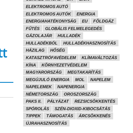
ELEKTROMOS AUTÓ
ELEKTROMOS AUTÓK
ENERGIA
ENERGIAHATÉKONYSÁG
EU
FÖLDGÁZ
FŰTÉS
GLOBÁLIS FELMELEGEDÉS
GÁZOLAJÁR
HULLADÉK
HULLADÉKBÓL
HULLADÉKHASZNOSÍTÁS
tt
HÁZILAG
HŐSÉG
KATASZTRÓFAVÉDELEM
KLÍMAVÁLTOZÁS
KÍNA
KÖRNYEZETVÉDELEM
MAGYARORSZÁG
MEGTAKARÍTÁS
MEGÚJULÓ ENERGIA
MOL
NAPELEM
NAPELEMEK
NAPENERGIA
NÉMETORSZÁG
OROSZORSZÁG
PAKS II.
PÁLYÁZAT
REZSICSÖKKENTÉS
SPÓROLÁS
SZÉN-DIOXID-KIBOCSÁTÁS
TIPPEK
TÁMOGATÁS
ÁRCSÖKKENÉS
ÚJRAHASZNOSÍTÁS