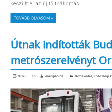
készült el az új töltőállomás.
TOVÁBB OLVASOM »
Útnak indították Buda
metrószerelvényt Or
2016-05-13
energiaoldal
Közlekedés
,
Közösségi k