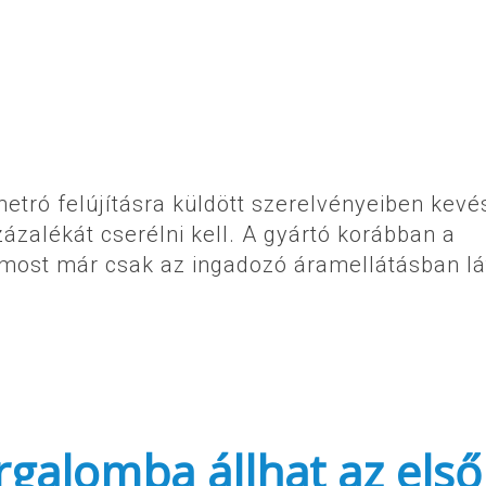
tró felújításra küldött szerelvényeiben kevé
ázalékát cserélni kell. A gyártó korábban a
 most már csak az ingadozó áramellátásban lá
galomba állhat az első