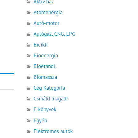
Aktív ház
Atomenergia
Autó-motor
Autógáz, CNG, LPG
Bicikli
Bioenergia
Bioetanol
Biomassza
Cég Kategória
Csináld magad!
E-könyvek
Egyéb
Elektromos autók