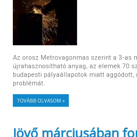
Az orosz Metrovagonmas szerint a 3-as me
újrahasznosítható anyag, az elemek 70 sz
budapesti pályaállapotok miatt aggódott,
problémát.
TOVÁBB OLVASOM »
Jövő márciusában for