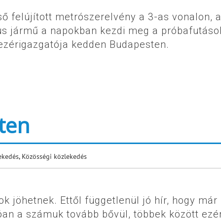
ő felújított metrószerelvény a 3-as vonalon, 
pus jármű a napokban kezdi meg a próbafutáso
-vezérigazgatója kedden Budapesten.
ten
ekedés
,
Közösségi közlekedés
ok jöhetnek. Ettől függetlenül jó hír, hogy már
an a számuk tovább bővül, többek között ezé