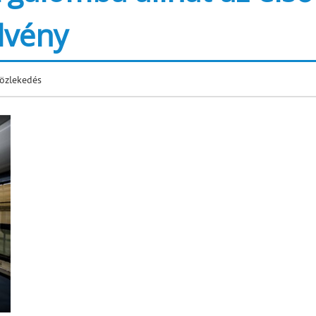
elvény
özlekedés