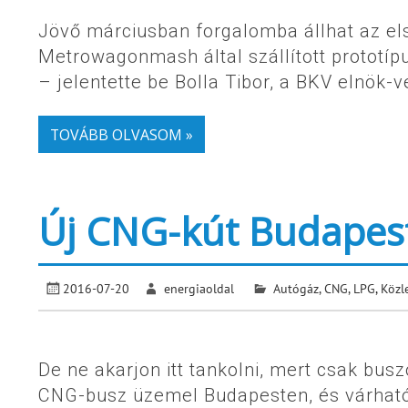
Jövő márciusban forgalomba állhat az els
Metrowagonmash által szállított prototí
– jelentette be Bolla Tibor, a BKV elnök
TOVÁBB OLVASOM »
Új CNG-kút Budapes
2016-07-20
energiaoldal
Autógáz, CNG, LPG
,
Közl
De ne akarjon itt tankolni, mert csak busz
CNG-busz üzemel Budapesten, és várható