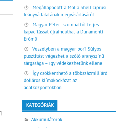
Megállapodott a Mol a Shell ciprusi
leányvállalatának megvásárlásáról
Magyar Péter: szombattól teljes
kapacitással újraindulhat a Dunamenti
Erőmű
Veszélyben a magyar bor? Súlyos
pusztítást végezhet a szőlő aranyszínű
sárgasága – így védekezhetünk ellene
Így csökkenthető a többszázmilliárd
dolláros klímakockázat az
adatközpontokban
KATEGÓRIÁK
1
Akkumulátorok