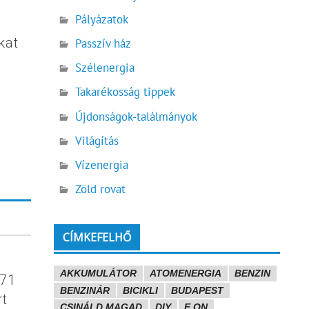
Pályázatok
a
kat
Passzív ház
Szélenergia
Takarékosság tippek
Újdonságok-találmányok
Világítás
Vízenergia
Zöld rovat
CÍMKEFELHŐ
AKKUMULÁTOR
ATOMENERGIA
BENZIN
 71
BENZINÁR
BICIKLI
BUDAPEST
rt
CSINÁLD MAGAD
DIY
E.ON