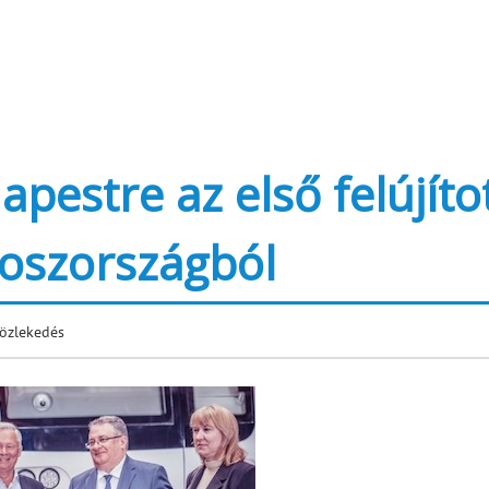
pestre az első felújíto
oszországból
özlekedés