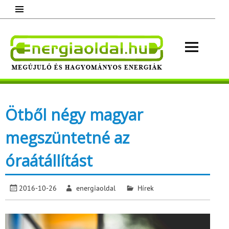
Skip
to
content
Energ
Megújuló és hagyományos energiák.
Minden, ami energia!
Ötből négy magyar
megszüntetné az
óraátállítást
2016-10-26
energiaoldal
Hírek