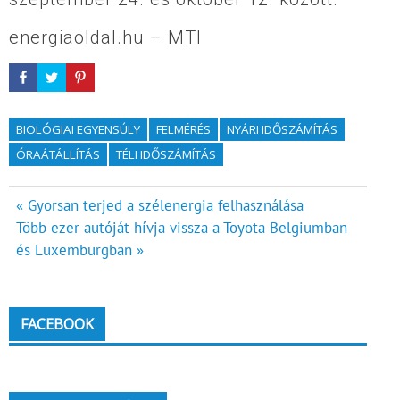
energiaoldal.hu – MTI
BIOLÓGIAI EGYENSÚLY
FELMÉRÉS
NYÁRI IDŐSZÁMÍTÁS
ÓRAÁTÁLLÍTÁS
TÉLI IDŐSZÁMÍTÁS
Bejegyzés
« Gyorsan terjed a szélenergia felhasználása
Több ezer autóját hívja vissza a Toyota Belgiumban
navigáció
és Luxemburgban »
FACEBOOK