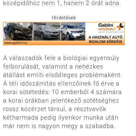
középidőhöz nem 1, hanem 2 órát adna.
Hirdetések
A válaszadók fele a biológiai egyensúly
felborulását, valamint a nehézkes
átállást említi elsődleges problémaként.
A téli időszámítás ellenzőinek fő érve a
korai sötétedés: 10 emberből 4 számára
a korai órákban jelentkező sötétséghez
rossz közérzet társul, a résztvevők
kétharmada pedig ilyenkor munka után
már nem is nagyon megy a szabadba.