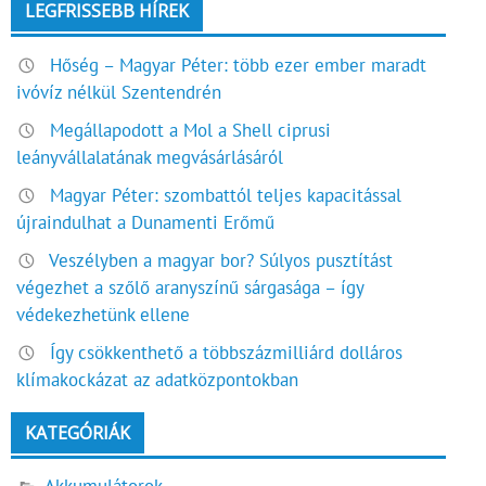
LEGFRISSEBB HÍREK
Hőség – Magyar Péter: több ezer ember maradt
ivóvíz nélkül Szentendrén
Megállapodott a Mol a Shell ciprusi
leányvállalatának megvásárlásáról
Magyar Péter: szombattól teljes kapacitással
újraindulhat a Dunamenti Erőmű
Veszélyben a magyar bor? Súlyos pusztítást
végezhet a szőlő aranyszínű sárgasága – így
védekezhetünk ellene
Így csökkenthető a többszázmilliárd dolláros
klímakockázat az adatközpontokban
KATEGÓRIÁK