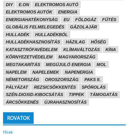
DIY
E.ON
ELEKTROMOS AUTÓ
ELEKTROMOS AUTÓK
ENERGIA
ENERGIAHATÉKONYSÁG
EU
FÖLDGÁZ
FŰTÉS
GLOBÁLIS FELMELEGEDÉS
GÁZOLAJÁR
HULLADÉK
HULLADÉKBÓL
HULLADÉKHASZNOSÍTÁS
HÁZILAG
HŐSÉG
KATASZTRÓFAVÉDELEM
KLÍMAVÁLTOZÁS
KÍNA
KÖRNYEZETVÉDELEM
MAGYARORSZÁG
MEGTAKARÍTÁS
MEGÚJULÓ ENERGIA
MOL
NAPELEM
NAPELEMEK
NAPENERGIA
NÉMETORSZÁG
OROSZORSZÁG
PAKS II.
PÁLYÁZAT
REZSICSÖKKENTÉS
SPÓROLÁS
SZÉN-DIOXID-KIBOCSÁTÁS
TIPPEK
TÁMOGATÁS
ÁRCSÖKKENÉS
ÚJRAHASZNOSÍTÁS
ROVATOK
Hírek