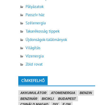
Pályázatok
Passzív ház
Szélenergia
Takarékosság tippek
Újdonságok-találmányok
Világítás
Vízenergia
Zöld rovat
CÍMKEFELHŐ
AKKUMULÁTOR
ATOMENERGIA
BENZIN
BENZINÁR
BICIKLI
BUDAPEST
CSINÁLD MAGAD
DIY
E.ON