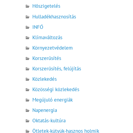
Hőszigetelés
Hulladékhasznosítás
INFÓ
Klímaváltozás
Környezetvédelem
Korszerűsítés
Korszerűsítés, felújítás
Közlekedés
Közösségi közlekedés
Megújuló energiák
Napenergia
Oktatás-kultúra
Ötletek-kütyük-hasznos holmik