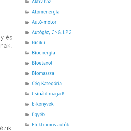
Aktív ház
Atomenergia
Autó-motor
Autógáz, CNG, LPG
ny és
Bicikli
jnak,
Bioenergia
Bioetanol
Biomassza
Cég Kategória
Csináld magad!
E-könyvek
Egyéb
Elektromos autók
nézik