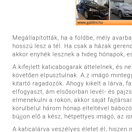
Megállapították, ha a földbe, mély avarb
hosszú lesz a tél. Ha csak a házak gerend
akkor enyhék lesznek a hideg hónapok, es
A kifejlett katicabogarak áttelelnek, és 
követően elpusztulnak. A z imágó mintegy
kitartó ragadozók. Ahogy kikelt a lárva, 
elfogyaszt, ám elsősorban levél- és pajzs
elmenekülni a rokon, akkor saját fajtársa
körülbelül három hónap elteltével bábozó
bújjon elő a kész, hétpettyes imágó, az is
A katicalárva veszélyes életet él, hiszen n