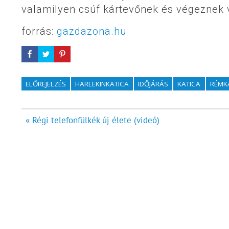
valamilyen csúf kártevőnek és végeznek 
forrás:
gazdazona.hu
ELŐREJELZÉS
HARLEKINKATICA
IDŐJÁRÁS
KATICA
RÉMK
Bejegyzés
« Régi telefonfülkék új élete (videó)
navigáció