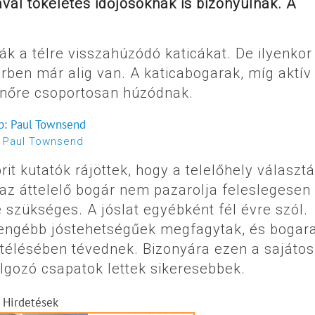
ával tökéletes időjósoknak is bizonyulnak. A
ák a télre visszahúzódó katicákat. De ilyenko
rben már alig van. A katicabogarak, míg aktív
henőre csoportosan húzódnak.
:
Paul Townsend
it kutatók rájöttek, hogy a telelőhely választ
 az áttelelő bogár nem pazarolja feleslegesen
e szükséges. A jóslat egyébként fél évre szól.
yengébb jóstehetségűek megfagytak, és bogar
ítélésében tévednek. Bizonyára ezen a sajátos
olgozó csapatok lettek sikeresebbek.
Hirdetések