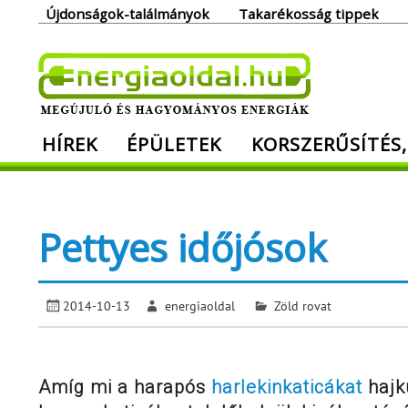
Skip
Újdonságok-találmányok
Takarékosság tippek
to
content
Ener
HÍREK
ÉPÜLETEK
KORSZERŰSÍTÉS,
Megújuló és hagyományos energiák. Min
Pettyes időjósok
2014-10-13
energiaoldal
Zöld rovat
Amíg mi a harapós
harlekinkaticákat
hajku