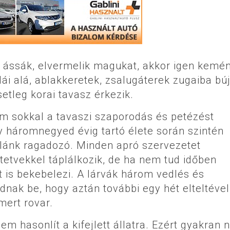
a ássák, elvermelik magukat, akkor igen kemé
ái alá, ablakkeretek, zsalugáterek zugaiba bú
etleg korai tavasz érkezik.
nem sokkal a tavaszi szaporodás és petézést
 háromnegyed évig tartó élete során szintén
falánk ragadozó. Minden apró szervezetet
tetvekkel táplálkozik, de ha nem tud időben
it is bekebelezi. A lárvák három vedlés és
dnak be, hogy aztán további egy hét elteltével
mert rovar.
em hasonlít a kifejlett állatra. Ezért gyakran 