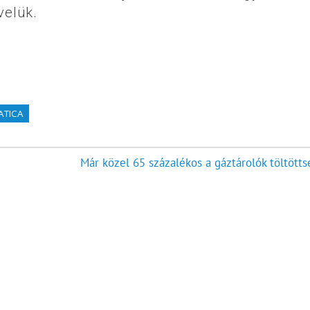
velük.
ATICA
Már közel 65 százalékos a gáztárolók töltötts