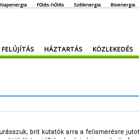
Napenergia
Fűtés-hűtés
Szélenergia
Bioenergia
giaoldal
 FELÚJÍTÁS
HÁZTARTÁS
KÖZLEKEDÉS
den, ami energia!
rásszuk, brit kutatók arra a felismerésre jutot