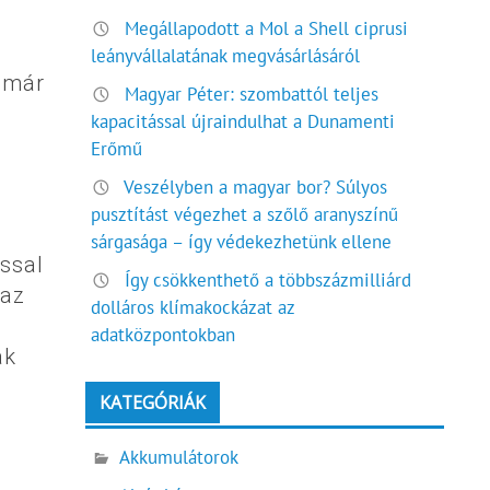
Megállapodott a Mol a Shell ciprusi
leányvállalatának megvásárlásáról
r már
Magyar Péter: szombattól teljes
kapacitással újraindulhat a Dunamenti
Erőmű
Veszélyben a magyar bor? Súlyos
pusztítást végezhet a szőlő aranyszínű
sárgasága – így védekezhetünk ellene
ással
Így csökkenthető a többszázmilliárd
 az
dolláros klímakockázat az
adatközpontokban
ak
KATEGÓRIÁK
Akkumulátorok