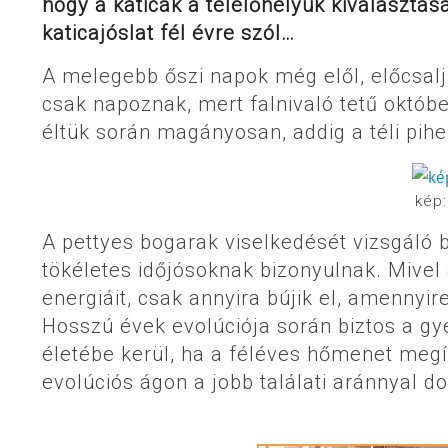
hogy a katicák a telelőhelyük kiválasztás
katicajóslat fél évre szól…
A melegebb őszi napok még elől, előcsalj
csak napoznak, mert falnivaló tetű októbe
éltük során magányosan, addig a téli pi
kép
A pettyes bogarak viselkedését vizsgáló br
tökéletes időjósoknak bizonyulnak. Mivel
energiáit, csak annyira bújik el, amennyir
Hosszú évek evolúciója során biztos a g
életébe kerül, ha a féléves hőmenet meg
evolúciós ágon a jobb találati aránnyal d