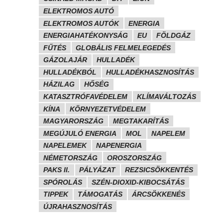
ELEKTROMOS AUTÓ
ELEKTROMOS AUTÓK
ENERGIA
ENERGIAHATÉKONYSÁG
EU
FÖLDGÁZ
FŰTÉS
GLOBÁLIS FELMELEGEDÉS
GÁZOLAJÁR
HULLADÉK
HULLADÉKBÓL
HULLADÉKHASZNOSÍTÁS
HÁZILAG
HŐSÉG
KATASZTRÓFAVÉDELEM
KLÍMAVÁLTOZÁS
KÍNA
KÖRNYEZETVÉDELEM
MAGYARORSZÁG
MEGTAKARÍTÁS
MEGÚJULÓ ENERGIA
MOL
NAPELEM
NAPELEMEK
NAPENERGIA
NÉMETORSZÁG
OROSZORSZÁG
PAKS II.
PÁLYÁZAT
REZSICSÖKKENTÉS
SPÓROLÁS
SZÉN-DIOXID-KIBOCSÁTÁS
TIPPEK
TÁMOGATÁS
ÁRCSÖKKENÉS
ÚJRAHASZNOSÍTÁS