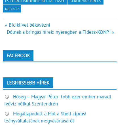
ESZTERGOMI BÉRBICIKLI HÁLÓZAT
KERÉKPÁR BÉRLÉS
NEUZER
Bejegyzés
« Biciklivel békávézni
Dőlnek a bringás hírek: nyeregben a Fidesz-KDNP! »
navigáció
FACEBOOK
LEGFRISSEBB HÍREK
Hőség – Magyar Péter: több ezer ember maradt
ivóvíz nélkül Szentendrén
Megállapodott a Mol a Shell ciprusi
leányvállalatának megvásárlásáról