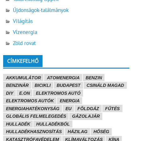
Újdonságok-találmányok
Világítás
Vízenergia
Zöld rovat
CÍMKEFELHŐ
AKKUMULÁTOR
ATOMENERGIA
BENZIN
BENZINÁR
BICIKLI
BUDAPEST
CSINÁLD MAGAD
DIY
E.ON
ELEKTROMOS AUTÓ
ELEKTROMOS AUTÓK
ENERGIA
ENERGIAHATÉKONYSÁG
EU
FÖLDGÁZ
FŰTÉS
GLOBÁLIS FELMELEGEDÉS
GÁZOLAJÁR
HULLADÉK
HULLADÉKBÓL
HULLADÉKHASZNOSÍTÁS
HÁZILAG
HŐSÉG
KATASZTRÓFAVÉDELEM
KLÍMAVÁLTOZÁS
KÍNA