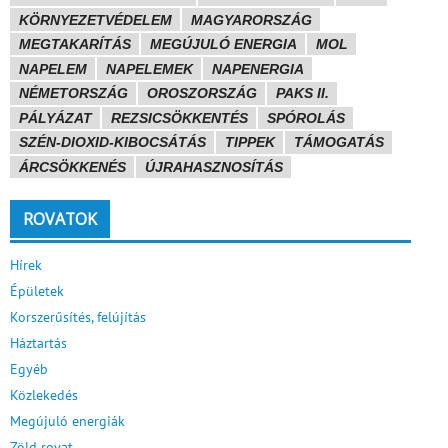
KÖRNYEZETVÉDELEM
MAGYARORSZÁG
MEGTAKARÍTÁS
MEGÚJULÓ ENERGIA
MOL
NAPELEM
NAPELEMEK
NAPENERGIA
NÉMETORSZÁG
OROSZORSZÁG
PAKS II.
PÁLYÁZAT
REZSICSÖKKENTÉS
SPÓROLÁS
SZÉN-DIOXID-KIBOCSÁTÁS
TIPPEK
TÁMOGATÁS
ÁRCSÖKKENÉS
ÚJRAHASZNOSÍTÁS
ROVATOK
Hírek
Épületek
Korszerűsítés, felújítás
Háztartás
Egyéb
Közlekedés
Megújuló energiák
Zöld rovat