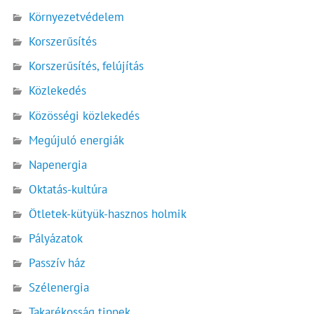
Környezetvédelem
Korszerűsítés
Korszerűsítés, felújítás
Közlekedés
Közösségi közlekedés
Megújuló energiák
Napenergia
Oktatás-kultúra
Ötletek-kütyük-hasznos holmik
Pályázatok
Passzív ház
Szélenergia
Takarékosság tippek