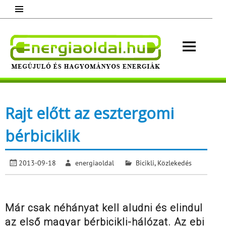
Skip
to
content
Energ
Megújuló és hagyományos energiák.
Minden, ami energia!
Rajt előtt az esztergomi
bérbiciklik
2013-09-18
energiaoldal
Bicikli
,
Közlekedés
Már csak néhányat kell aludni és elindul
az első magyar bérbicikli-hálózat. Az ebi