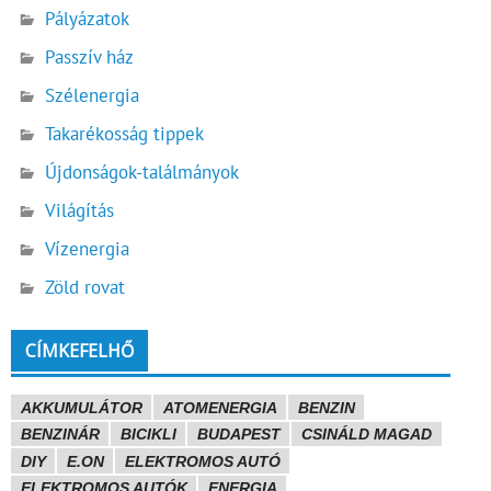
Pályázatok
Passzív ház
Szélenergia
Takarékosság tippek
Újdonságok-találmányok
Világítás
Vízenergia
Zöld rovat
CÍMKEFELHŐ
AKKUMULÁTOR
ATOMENERGIA
BENZIN
BENZINÁR
BICIKLI
BUDAPEST
CSINÁLD MAGAD
DIY
E.ON
ELEKTROMOS AUTÓ
ELEKTROMOS AUTÓK
ENERGIA