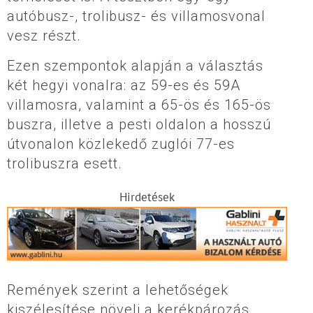
autóbusz-, trolibusz- és villamosvonal
vesz részt.
Ezen szempontok alapján a választás
két hegyi vonalra: az 59-es és 59A
villamosra, valamint a 65-ös és 165-ös
buszra, illetve a pesti oldalon a hosszú
útvonalon közlekedő zuglói 77-es
trolibuszra esett.
Hirdetések
Remények szerint a lehetőségek
kiszélesítése növeli a kerékpározás