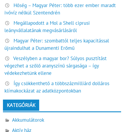
Hőség – Magyar Péter: több ezer ember maradt
ivóvíz nélkül Szentendrén
Megállapodott a Mol a Shell ciprusi
leányvállalatának megvásárlásáról
Magyar Péter: szombattól teljes kapacitással
újraindulhat a Dunamenti Erőmű
Veszélyben a magyar bor? Súlyos pusztítást
végezhet a szőlő aranyszínű sárgasága – így
védekezhetünk ellene
Így csökkenthető a többszázmilliárd dolláros
klímakockázat az adatközpontokban
KATEGÓRIÁK
Akkumulátorok
Aktív ház