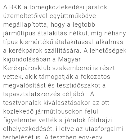
A BKK a tömegközlekedési járatok
üzemeltetőivel együttműködve
megállapította, hogy a legtöbb
járműtípus átalakítás nélkül, míg néhány
típus kismértékű átalakítással alkalmas
a kerékpárok szállítására. A lehetőségek
kigondolásában a Magyar
Kerékpárosklub szakemberei is részt
vettek, akik támogatják a fokozatos
megvalósítást és tesztidőszakot a
tapasztalatszerzés céljából. A
tesztvonalak kiválasztásakor az ott
közlekedő járműtípusokon felül
figyelembe vették a járatok földrajzi
elhelyezkedését, illetve az utasforgalmi
terhelését is. A tesztben egy-egy