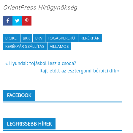
OrientPress Hírügynökség
BICIKLI
BKK
BKV
FOGASKEREKŰ
KERÉKPÁR
KERÉKPÁR SZÁLLÍTÁS
VILLAMOS
Bejegyzés
« Hyundai: tojásból lesz a csoda?
Rajt előtt az esztergomi bérbiciklik »
navigáció
FACEBOOK
LEGFRISSEBB HÍREK