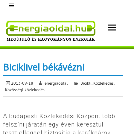
Skip
to
content
Energ
Megújuló és hagyományos energiák.
Minden, ami energia!
Biciklivel békávézni
2013-09-18
energiaoldal
Bicikli
,
Közlekedés
,
Közösségi közlekedés
A Budapesti Közlekedési Központ több
felszíni járatán egy éven keresztül
tesztjelleggel biztosítja a kerékpárok