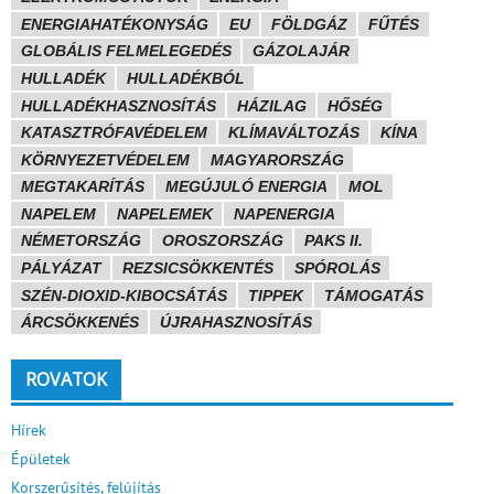
ENERGIAHATÉKONYSÁG
EU
FÖLDGÁZ
FŰTÉS
GLOBÁLIS FELMELEGEDÉS
GÁZOLAJÁR
HULLADÉK
HULLADÉKBÓL
HULLADÉKHASZNOSÍTÁS
HÁZILAG
HŐSÉG
KATASZTRÓFAVÉDELEM
KLÍMAVÁLTOZÁS
KÍNA
KÖRNYEZETVÉDELEM
MAGYARORSZÁG
MEGTAKARÍTÁS
MEGÚJULÓ ENERGIA
MOL
NAPELEM
NAPELEMEK
NAPENERGIA
NÉMETORSZÁG
OROSZORSZÁG
PAKS II.
PÁLYÁZAT
REZSICSÖKKENTÉS
SPÓROLÁS
SZÉN-DIOXID-KIBOCSÁTÁS
TIPPEK
TÁMOGATÁS
ÁRCSÖKKENÉS
ÚJRAHASZNOSÍTÁS
ROVATOK
Hírek
Épületek
Korszerűsítés, felújítás