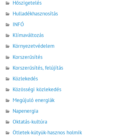
Hőszigetelés
Hulladékhasznosítás
INFÓ
Klímaváltozás
Környezetvédelem
Korszerűsítés
Korszerűsítés, felújítás
Közlekedés
Közösségi közlekedés
Megújuló energiák
Napenergia
Oktatás-kultúra
Ötletek-kütyük-hasznos holmik