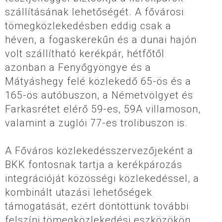
szállításának lehetőségét. A fővárosi
tömegközlekedésben eddig csak a
héven, a fogaskerekűn és a dunai hajón
volt szállítható kerékpár, hétfőtől
azonban a Fenyőgyöngye és a
Mátyáshegy felé közlekedő 65-ös és a
165-ös autóbuszon, a Németvölgyet és
Farkasrétet elérő 59-es, 59A villamoson,
valamint a zuglói 77-es trolibuszon is.
A Főváros közlekedésszervezőjeként a
BKK fontosnak tartja a kerékpározás
integrációját közösségi közlekedéssel, a
kombinált utazási lehetőségek
támogatását, ezért döntöttünk további
felszíni tömegközlekedési eszközökön