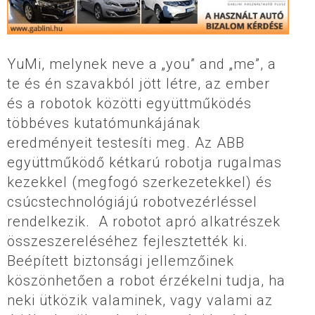
YuMi, melynek neve a „you” and „me”, a
te és én szavakból jött létre, az ember
és a robotok közötti együttműködés
többéves kutatómunkájának
eredményeit testesíti meg. Az ABB
együttműködő kétkarú robotja rugalmas
kezekkel (megfogó szerkezetekkel) és
csúcstechnológiájú robotvezérléssel
rendelkezik. A robotot apró alkatrészek
összeszereléséhez fejlesztették ki.
Beépített biztonsági jellemzőinek
köszönhetően a robot érzékelni tudja, ha
neki ütközik valaminek, vagy valami az