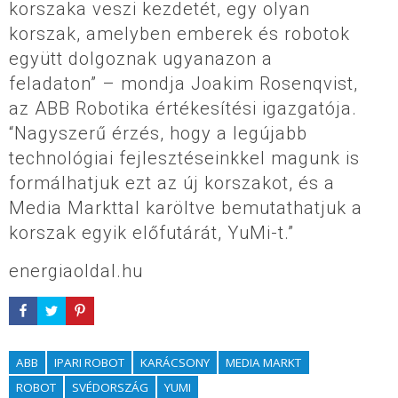
korszaka veszi kezdetét, egy olyan
korszak, amelyben emberek és robotok
együtt dolgoznak ugyanazon a
feladaton” – mondja Joakim Rosenqvist,
az ABB Robotika értékesítési igazgatója.
“Nagyszerű érzés, hogy a legújabb
technológiai fejlesztéseinkkel magunk is
formálhatjuk ezt az új korszakot, és a
Media Markttal karöltve bemutathatjuk a
korszak egyik előfutárát, YuMi-t.”
energiaoldal.hu
ABB
IPARI ROBOT
KARÁCSONY
MEDIA MARKT
ROBOT
SVÉDORSZÁG
YUMI