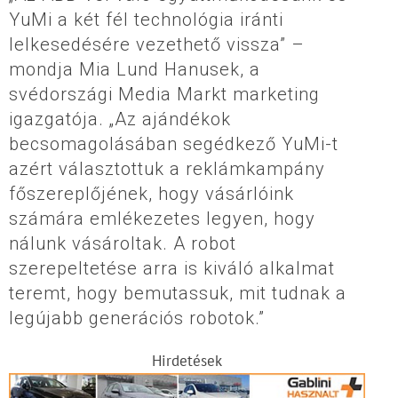
YuMi a két fél technológia iránti
lelkesedésére vezethető vissza” –
mondja Mia Lund Hanusek, a
svédországi Media Markt marketing
igazgatója. „Az ajándékok
becsomagolásában segédkező YuMi-t
azért választottuk a reklámkampány
főszereplőjének, hogy vásárlóink
számára emlékezetes legyen, hogy
nálunk vásároltak. A robot
szerepeltetése arra is kiváló alkalmat
teremt, hogy bemutassuk, mit tudnak a
legújabb generációs robotok.”
Hirdetések