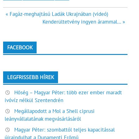
Bejegyzés
« Fagáz-meghajtású Ladák Ukrajnában (videó)
Kenderültetvény ingyen árammal… »
navigáció
FACEBOOK
LEGFRISSEBB HÍREK
Hőség – Magyar Péter: több ezer ember maradt
ivóvíz nélkül Szentendrén
Megállapodott a Mol a Shell ciprusi
leányvállalatának megvásárlásáról
Magyar Péter: szombattól teljes kapacitással
újraindulhat a Dunamenti Erőmű