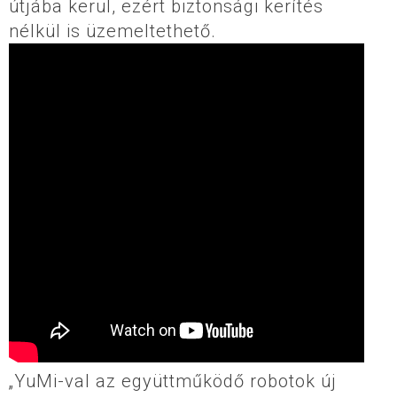
útjába kerül, ezért biztonsági kerítés
nélkül is üzemeltethető.
„YuMi-val az együttműködő robotok új