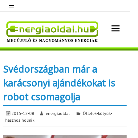
Skip
to
content
Energ
Megújuló és hagyományos energiák.
Minden, ami energia!
Svédországban már a
karácsonyi ajándékokat is
robot csomagolja
2015-12-08
energiaoldal
Ötletek-kütyük-
hasznos holmik