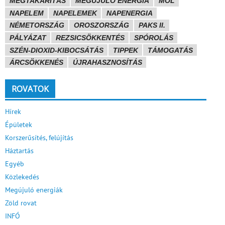
MEGTAKARÍTÁS
MEGÚJULÓ ENERGIA
MOL
NAPELEM
NAPELEMEK
NAPENERGIA
NÉMETORSZÁG
OROSZORSZÁG
PAKS II.
PÁLYÁZAT
REZSICSÖKKENTÉS
SPÓROLÁS
SZÉN-DIOXID-KIBOCSÁTÁS
TIPPEK
TÁMOGATÁS
ÁRCSÖKKENÉS
ÚJRAHASZNOSÍTÁS
ROVATOK
Hírek
Épületek
Korszerűsítés, felújítás
Háztartás
Egyéb
Közlekedés
Megújuló energiák
Zöld rovat
INFÓ