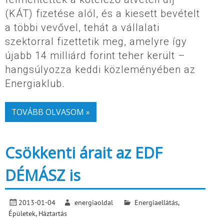
(KÁT) fizetése alól, és a kiesett bevételt
a többi vevővel, tehát a vállalati
szektorral fizettetik meg, amelyre így
újabb 14 milliárd forint teher került –
hangsúlyozza keddi közleményében az
Energiaklub.
TOVÁBB OLVASOM »
Csökkenti árait az EDF
DÉMÁSZ is
2013-01-04
energiaoldal
Energiaellátás
,
Épületek
,
Háztartás