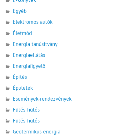
E-könyvek
Egyéb
Elektromos autók
Életmód
Energia tanúsítvány
Energiaellátás
Energiafigyelő
Építés
Épületek
Események-rendezvények
Fűtés-hűtés
Fűtés-hűtés
Geotermikus energia