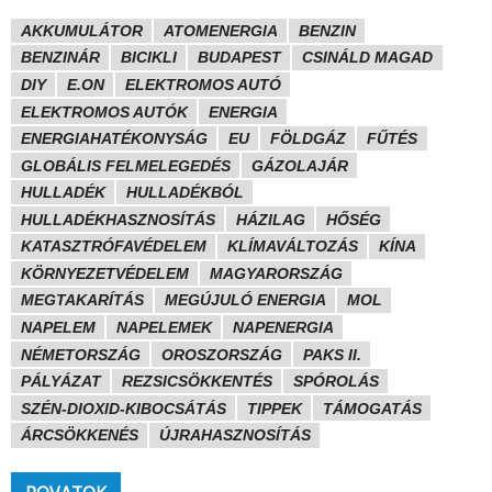
AKKUMULÁTOR
ATOMENERGIA
BENZIN
BENZINÁR
BICIKLI
BUDAPEST
CSINÁLD MAGAD
DIY
E.ON
ELEKTROMOS AUTÓ
ELEKTROMOS AUTÓK
ENERGIA
ENERGIAHATÉKONYSÁG
EU
FÖLDGÁZ
FŰTÉS
GLOBÁLIS FELMELEGEDÉS
GÁZOLAJÁR
HULLADÉK
HULLADÉKBÓL
HULLADÉKHASZNOSÍTÁS
HÁZILAG
HŐSÉG
KATASZTRÓFAVÉDELEM
KLÍMAVÁLTOZÁS
KÍNA
KÖRNYEZETVÉDELEM
MAGYARORSZÁG
MEGTAKARÍTÁS
MEGÚJULÓ ENERGIA
MOL
NAPELEM
NAPELEMEK
NAPENERGIA
NÉMETORSZÁG
OROSZORSZÁG
PAKS II.
PÁLYÁZAT
REZSICSÖKKENTÉS
SPÓROLÁS
SZÉN-DIOXID-KIBOCSÁTÁS
TIPPEK
TÁMOGATÁS
ÁRCSÖKKENÉS
ÚJRAHASZNOSÍTÁS