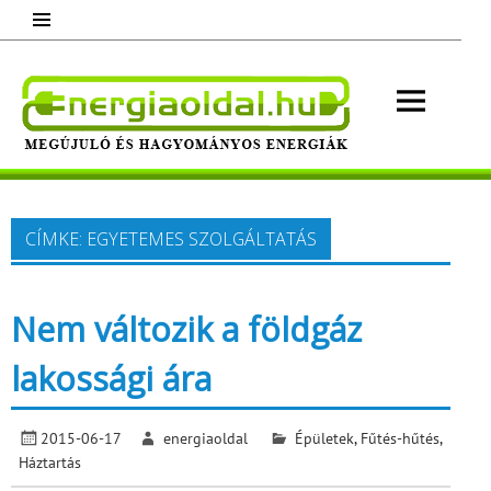
Skip
to
content
Energ
Megújuló és hagyományos energiák.
Minden, ami energia!
CÍMKE:
EGYETEMES SZOLGÁLTATÁS
Nem változik a földgáz
lakossági ára
2015-06-17
energiaoldal
Épületek
,
Fűtés-hűtés
,
Háztartás