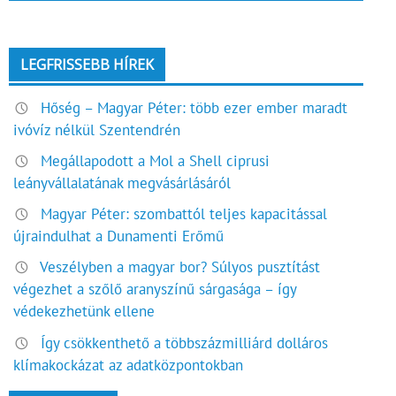
LEGFRISSEBB HÍREK
Hőség – Magyar Péter: több ezer ember maradt
ivóvíz nélkül Szentendrén
Megállapodott a Mol a Shell ciprusi
leányvállalatának megvásárlásáról
Magyar Péter: szombattól teljes kapacitással
újraindulhat a Dunamenti Erőmű
Veszélyben a magyar bor? Súlyos pusztítást
végezhet a szőlő aranyszínű sárgasága – így
védekezhetünk ellene
Így csökkenthető a többszázmilliárd dolláros
klímakockázat az adatközpontokban