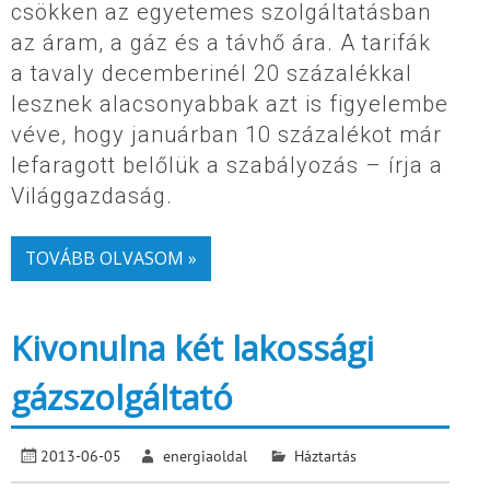
csökken az egyetemes szolgáltatásban
az áram, a gáz és a távhő ára. A tarifák
a tavaly decemberinél 20 százalékkal
lesznek alacsonyabbak azt is figyelembe
véve, hogy januárban 10 százalékot már
lefaragott belőlük a szabályozás – írja a
Világgazdaság.
TOVÁBB OLVASOM »
Kivonulna két lakossági
gázszolgáltató
2013-06-05
energiaoldal
Háztartás