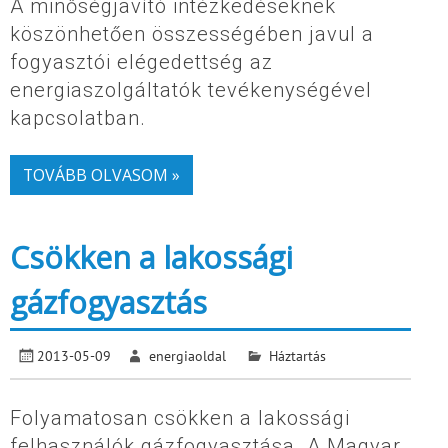
A minőségjavító intézkedéseknek
köszönhetően összességében javul a
fogyasztói elégedettség az
energiaszolgáltatók tevékenységével
kapcsolatban.
TOVÁBB OLVASOM »
Csökken a lakossági
gázfogyasztás
2013-05-09
energiaoldal
Háztartás
Folyamatosan csökken a lakossági
felhasználók gázfogyasztása. A Magyar