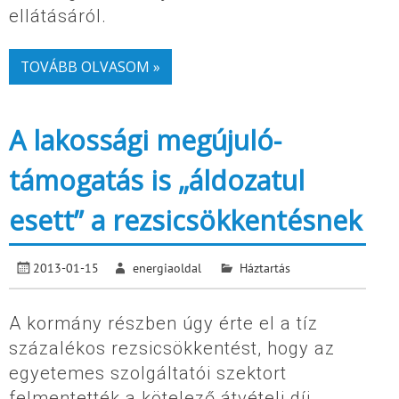
ellátásáról.
TOVÁBB OLVASOM »
A lakossági megújuló-
támogatás is „áldozatul
esett” a rezsicsökkentésnek
2013-01-15
energiaoldal
Háztartás
A kormány részben úgy érte el a tíz
százalékos rezsicsökkentést, hogy az
egyetemes szolgáltatói szektort
felmentették a kötelező átvételi díj