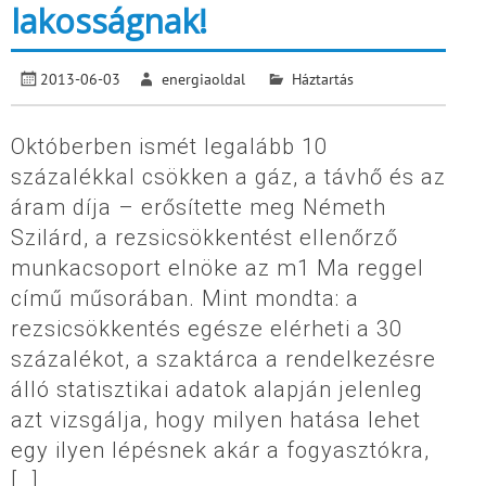
lakosságnak!
2013-06-03
energiaoldal
Háztartás
Októberben ismét legalább 10
százalékkal csökken a gáz, a távhő és az
áram díja – erősítette meg Németh
Szilárd, a rezsicsökkentést ellenőrző
munkacsoport elnöke az m1 Ma reggel
című műsorában. Mint mondta: a
rezsicsökkentés egésze elérheti a 30
százalékot, a szaktárca a rendelkezésre
álló statisztikai adatok alapján jelenleg
azt vizsgálja, hogy milyen hatása lehet
egy ilyen lépésnek akár a fogyasztókra,
[…]