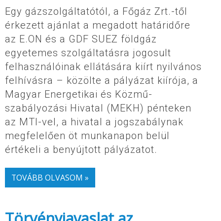
Egy gázszolgáltatótól, a Főgáz Zrt.-től
érkezett ajánlat a megadott határidőre
az E.ON és a GDF SUEZ földgáz
egyetemes szolgáltatásra jogosult
felhasználóinak ellátására kiírt nyilvános
felhívásra – közölte a pályázat kiírója, a
Magyar Energetikai és Közmű-
szabályozási Hivatal (MEKH) pénteken
az MTI-vel, a hivatal a jogszabálynak
megfelelően öt munkanapon belül
értékeli a benyújtott pályázatot.
TOVÁBB OLVASOM »
Törvényjavaslat az