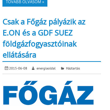
TOVÁBB OLVASOM »
Csak a Főgáz pályázik az
E.ON és a GDF SUEZ
földgázfogyasztóinak
ellátására
2015-06-08
energiaoldal
Háztartás