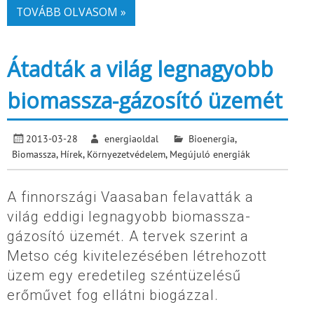
TOVÁBB OLVASOM »
Átadták a világ legnagyobb
biomassza-gázosító üzemét
2013-03-28
energiaoldal
Bioenergia
,
Biomassza
,
Hírek
,
Környezetvédelem
,
Megújuló energiák
A finnországi Vaasaban felavatták a
világ eddigi legnagyobb biomassza-
gázosító üzemét. A tervek szerint a
Metso cég kivitelezésében létrehozott
üzem egy eredetileg széntüzelésű
erőművet fog ellátni biogázzal.