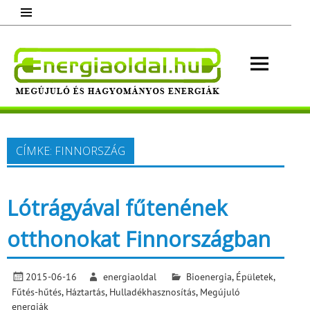
Skip
to
content
Energ
Megújuló és hagyományos energiák.
Minden, ami energia!
CÍMKE:
FINNORSZÁG
Lótrágyával fűtenének
otthonokat Finnországban
2015-06-16
energiaoldal
Bioenergia
,
Épületek
,
Fűtés-hűtés
,
Háztartás
,
Hulladékhasznosítás
,
Megújuló
energiák