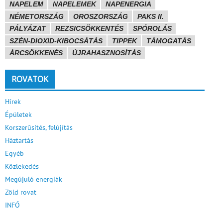
NAPELEM
NAPELEMEK
NAPENERGIA
NÉMETORSZÁG
OROSZORSZÁG
PAKS II.
PÁLYÁZAT
REZSICSÖKKENTÉS
SPÓROLÁS
SZÉN-DIOXID-KIBOCSÁTÁS
TIPPEK
TÁMOGATÁS
ÁRCSÖKKENÉS
ÚJRAHASZNOSÍTÁS
ROVATOK
Hírek
Épületek
Korszerűsítés, felújítás
Háztartás
Egyéb
Közlekedés
Megújuló energiák
Zöld rovat
INFÓ