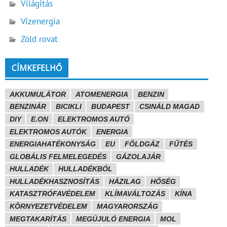
Világítás
Vízenergia
Zöld rovat
CÍMKEFELHŐ
AKKUMULÁTOR
ATOMENERGIA
BENZIN
BENZINÁR
BICIKLI
BUDAPEST
CSINÁLD MAGAD
DIY
E.ON
ELEKTROMOS AUTÓ
ELEKTROMOS AUTÓK
ENERGIA
ENERGIAHATÉKONYSÁG
EU
FÖLDGÁZ
FŰTÉS
GLOBÁLIS FELMELEGEDÉS
GÁZOLAJÁR
HULLADÉK
HULLADÉKBÓL
HULLADÉKHASZNOSÍTÁS
HÁZILAG
HŐSÉG
KATASZTRÓFAVÉDELEM
KLÍMAVÁLTOZÁS
KÍNA
KÖRNYEZETVÉDELEM
MAGYARORSZÁG
MEGTAKARÍTÁS
MEGÚJULÓ ENERGIA
MOL