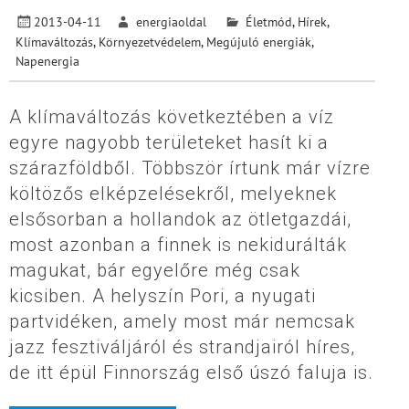
2013-04-11
energiaoldal
Életmód
,
Hírek
,
Klímaváltozás
,
Környezetvédelem
,
Megújuló energiák
,
Napenergia
A klímaváltozás következtében a víz
egyre nagyobb területeket hasít ki a
szárazföldből. Többször írtunk már vízre
költözős elképzelésekről, melyeknek
elsősorban a hollandok az ötletgazdái,
most azonban a finnek is nekidurálták
magukat, bár egyelőre még csak
kicsiben. A helyszín Pori, a nyugati
partvidéken, amely most már nemcsak
jazz fesztiváljáról és strandjairól híres,
de itt épül Finnország első úszó faluja is.