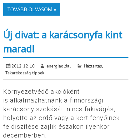
TOVÁBB OLVASOM »
Új divat: a karácsonyfa kint
marad!
2012-12-10
energiaoldal
Háztartás
,
Takarékosság tippek
Környezetvédő akcióként
is alkalmazhatnánk a finnországi
karácsony szokását: nincs fakivágás,
helyette az erdő vagy a kert fenyőinek
feldíszítése zajlik északon ilyenkor,
decemberben.