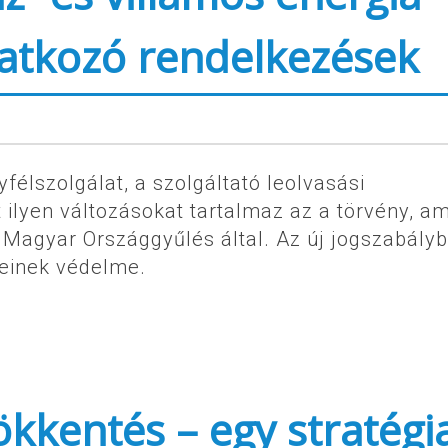
natkozó rendelkezések
yfélszolgálat, a szolgáltató leolvasási
 ilyen változásokat tartalmaz az a törvény, a
 Magyar Országgyűlés által. Az új jogszabály
keinek védelme.
ökkentés – egy stratégi