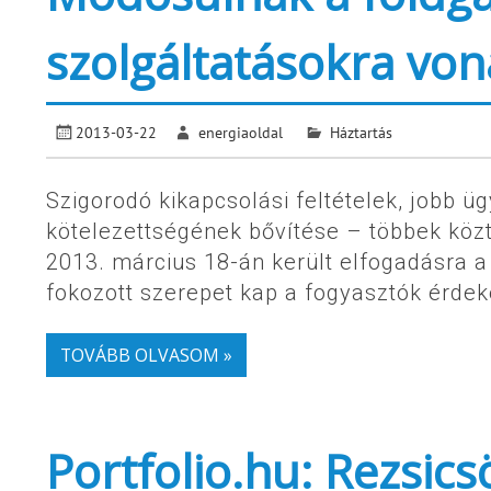
szolgáltatásokra vo
2013-03-22
energiaoldal
Háztartás
Szigorodó kikapcsolási feltételek, jobb üg
kötelezettségének bővítése – többek közt
2013. március 18-án került elfogadásra a
fokozott szerepet kap a fogyasztók érde
TOVÁBB OLVASOM »
Portfolio.hu: Rezsics