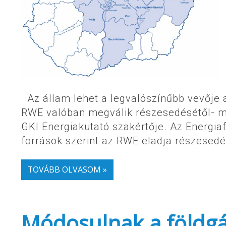
Az állam lehet a legvalószínűbb vevője 
RWE valóban megválik részesedésétől- m
GKI Energiakutató szakértője. Az Energiafo
források szerint az RWE eladja részesed
TOVÁBB OLVASOM »
Módosulnak a földgáz