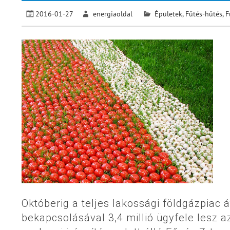
2016-01-27
energiaoldal
Épületek
,
Fűtés-hűtés
,
F
Októberig a teljes lakossági földgázpiac 
bekapcsolásával 3,4 millió ügyfele lesz 