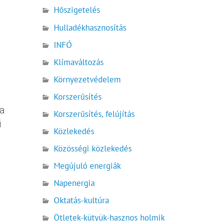
Hőszigetelés
Hulladékhasznosítás
INFÓ
Klímaváltozás
Környezetvédelem
Korszerűsítés
 a
Korszerűsítés, felújítás
i
Közlekedés
Közösségi közlekedés
Megújuló energiák
Napenergia
Oktatás-kultúra
Ötletek-kütyük-hasznos holmik