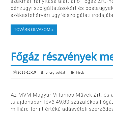
szakmai irányítása alatt álló Főgáz Zrt.-
pénzügyi szolgáltatásokért és postaügyek
székesfehérvári ügyfélszolgálati irodájába
TOVÁBB OLVASOM »
Főgáz részvények m
2013-12-19
energiaoldal
Hírek
Az MVM Magyar Villamos Művek Zrt. és az
tulajdonában lévő 49,83 százalékos Főgáz
milliárd forint értékű adásvételi szerződ