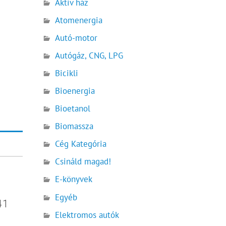
Aktív ház
Atomenergia
Autó-motor
Autógáz, CNG, LPG
Bicikli
Bioenergia
Bioetanol
Biomassza
Cég Kategória
Csináld magad!
E-könyvek
Egyéb
41
Elektromos autók