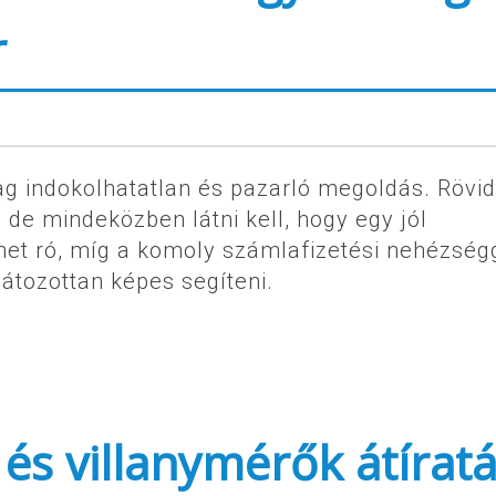
r
ag indokolhatatlan és pazarló megoldás. Rövi
de mindeközben látni kell, hogy egy jól
het ró, míg a komoly számlafizetési nehézség
átozottan képes segíteni.
 és villanymérők átírat