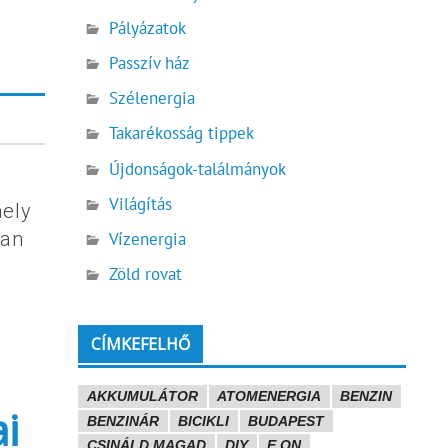
Pályázatok
Passzív ház
Szélenergia
Takarékosság tippek
Újdonságok-találmányok
Világítás
mely
ban
Vízenergia
Zöld rovat
CÍMKEFELHŐ
AKKUMULÁTOR
ATOMENERGIA
BENZIN
ai
BENZINÁR
BICIKLI
BUDAPEST
CSINÁLD MAGAD
DIY
E.ON