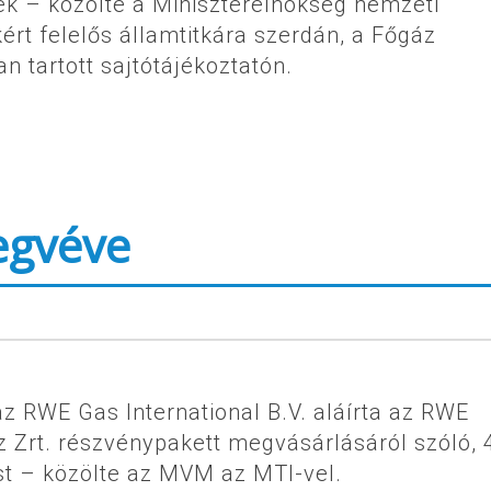
nek – közölte a Miniszterelnökség nemzeti
ért felelős államtitkára szerdán, a Főgáz
n tartott sajtótájékoztatón.
egvéve
 RWE Gas International B.V. aláírta az RWE
 Zrt. részvénypakett megvásárlásáról szóló, 
ést – közölte az MVM az MTI-vel.