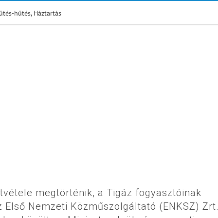
űtés-hűtés
,
Háztartás
átvétele megtörténik, a Tigáz fogyasztóinak
az Első Nemzeti Közműszolgáltató (ENKSZ) Zrt