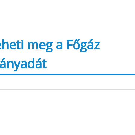
eheti meg a Főgáz
hányadát