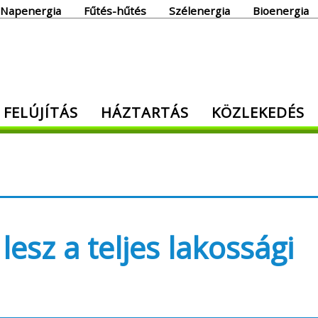
Napenergia
Fűtés-hűtés
Szélenergia
Bioenergia
giaoldal
 FELÚJÍTÁS
HÁZTARTÁS
KÖZLEKEDÉS
den, ami energia!
esz a teljes lakossági