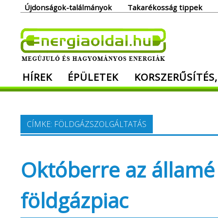
Skip
Újdonságok-találmányok
Takarékosság tippek
to
content
Ener
HÍREK
ÉPÜLETEK
KORSZERŰSÍTÉS,
Megújuló és hagyományos energiák. Min
CÍMKE:
FÖLDGÁZSZOLGÁLTATÁS
Októberre az államé l
földgázpiac