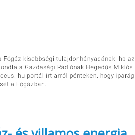
a Főgáz kisebbségi tulajdonhányadának, ha az
ondta a Gazdasági Rádiónak Hegedűs Miklós
cus. hu portál írt arról pénteken, hogy iparág
ését a Főgázban.
- és villamos energia