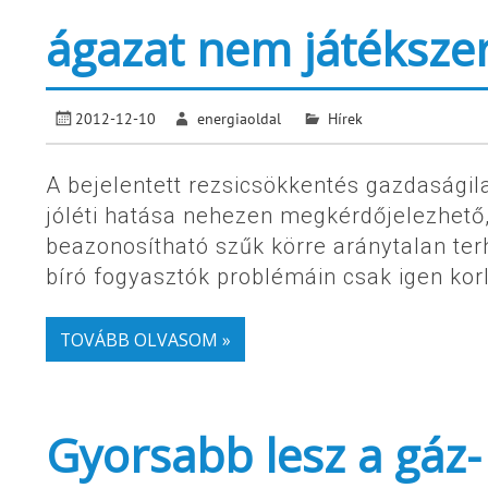
ágazat nem játéksze
2012-12-10
energiaoldal
Hírek
A bejelentett rezsicsökkentés gazdaságil
jóléti hatása nehezen megkérdőjelezhető, 
beazonosítható szűk körre aránytalan ter
bíró fogyasztók problémáin csak igen korl
TOVÁBB OLVASOM »
Gyorsabb lesz a gáz-