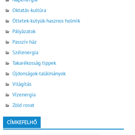
Oktatás-kultúra
Ötletek-kütyük-hasznos holmik
Pályázatok
Passzív ház
Szélenergia
Takarékosság tippek
Újdonságok-találmányok
Világítás
Vízenergia
Zöld rovat
CÍMKEFELHŐ