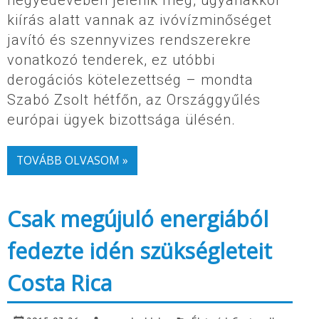
negyedévében jelenik meg, ugyanakkor
kiírás alatt vannak az ivóvízminőséget
javító és szennyvizes rendszerekre
vonatkozó tenderek, ez utóbbi
derogációs kötelezettség – mondta
Szabó Zsolt hétfőn, az Országgyűlés
európai ügyek bizottsága ülésén.
TOVÁBB OLVASOM »
Csak megújuló energiából
fedezte idén szükségleteit
Costa Rica