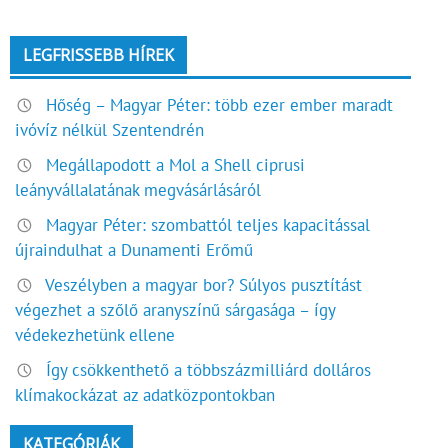
LEGFRISSEBB HÍREK
Hőség – Magyar Péter: több ezer ember maradt
ivóvíz nélkül Szentendrén
Megállapodott a Mol a Shell ciprusi
leányvállalatának megvásárlásáról
Magyar Péter: szombattól teljes kapacitással
újraindulhat a Dunamenti Erőmű
Veszélyben a magyar bor? Súlyos pusztítást
végezhet a szőlő aranyszínű sárgasága – így
védekezhetünk ellene
Így csökkenthető a többszázmilliárd dolláros
klímakockázat az adatközpontokban
KATEGÓRIÁK