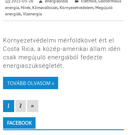
2015-03-26
energiaoldal
Életmód
,
Geotermikus
energia
,
Hírek
,
Klímaváltozás
,
Környezetvédelem
,
Megújuló
energiák
,
Vízenergia
Környezetvédelmi mérföldkövet ért el
Costa Rica, a közép-amerikai állam idén
csak megújuló energiából fedezte
energiaszükségletét.
TOVÁBB OLVASOM »
1
2
»
FACEBOOK