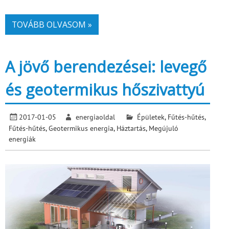
TOVÁBB OLVASOM »
A jövő berendezései: levegő
és geotermikus hőszivattyú
2017-01-05
energiaoldal
Épületek
,
Fűtés-hűtés
,
Fűtés-hűtés
,
Geotermikus energia
,
Háztartás
,
Megújuló
energiák