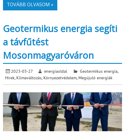
TOVÁBB OLVASOM »
Geotermikus energia segíti
a távfűtést
Mosonmagyaróváron
2023-03-27
energiaoldal
Geotermikus energia
,
Hírek
,
Klímaváltozás
,
Környezetvédelem
,
Megújuló energiák