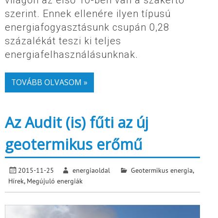
világon az első 10-ben van a szakértő
szerint. Ennek ellenére ilyen típusú
energiafogyasztásunk csupán 0,28
százalékát teszi ki teljes
energiafelhasználásunknak.
TOVÁBB OLVASOM »
Az Audit (is) fűti az új
geotermikus erőmű
2015-11-25
energiaoldal
Geotermikus energia
,
Hírek
,
Megújuló energiák