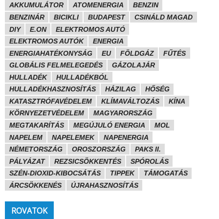
AKKUMULÁTOR
ATOMENERGIA
BENZIN
BENZINÁR
BICIKLI
BUDAPEST
CSINÁLD MAGAD
DIY
E.ON
ELEKTROMOS AUTÓ
ELEKTROMOS AUTÓK
ENERGIA
ENERGIAHATÉKONYSÁG
EU
FÖLDGÁZ
FŰTÉS
GLOBÁLIS FELMELEGEDÉS
GÁZOLAJÁR
HULLADÉK
HULLADÉKBÓL
HULLADÉKHASZNOSÍTÁS
HÁZILAG
HŐSÉG
KATASZTRÓFAVÉDELEM
KLÍMAVÁLTOZÁS
KÍNA
KÖRNYEZETVÉDELEM
MAGYARORSZÁG
MEGTAKARÍTÁS
MEGÚJULÓ ENERGIA
MOL
NAPELEM
NAPELEMEK
NAPENERGIA
NÉMETORSZÁG
OROSZORSZÁG
PAKS II.
PÁLYÁZAT
REZSICSÖKKENTÉS
SPÓROLÁS
SZÉN-DIOXID-KIBOCSÁTÁS
TIPPEK
TÁMOGATÁS
ÁRCSÖKKENÉS
ÚJRAHASZNOSÍTÁS
ROVATOK