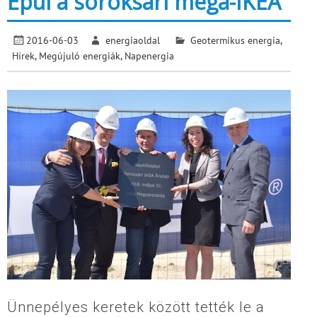
Épül a soroksári mega-IKEA
2016-06-03
energiaoldal
Geotermikus energia
,
Hírek
,
Megújuló energiák
,
Napenergia
Ünnepélyes keretek között tették le a