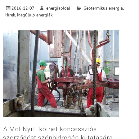
2016-12-07
energiaoldal
Geotermikus energia
,
Hírek
,
Megújuló energiák
A Mol Nyrt. köthet koncessziós
szerződést szénhidrogén kutatására,