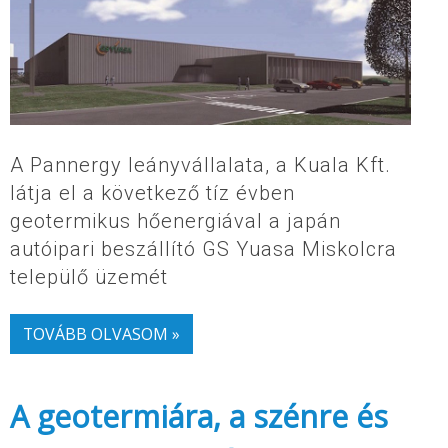
A Pannergy leányvállalata, a Kuala Kft.
látja el a következő tíz évben
geotermikus hőenergiával a japán
autóipari beszállító GS Yuasa Miskolcra
települő üzemét
TOVÁBB OLVASOM »
A geotermiára, a szénre és