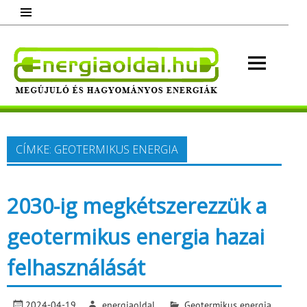
Skip
to
content
Energ
Megújuló és hagyományos energiák.
Minden, ami energia!
CÍMKE:
GEOTERMIKUS ENERGIA
2030-ig megkétszerezzük a
geotermikus energia hazai
felhasználását
2024-04-19
energiaoldal
Geotermikus energia
,