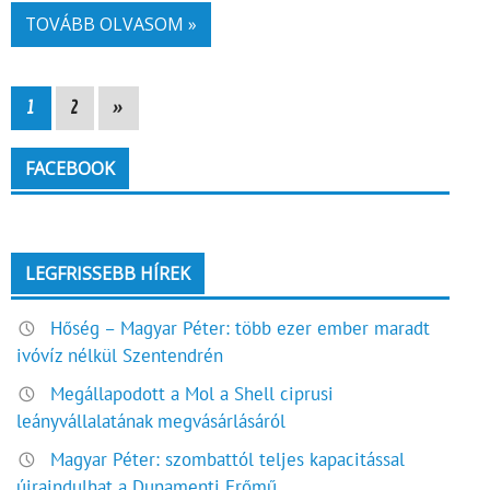
TOVÁBB OLVASOM »
1
2
»
FACEBOOK
LEGFRISSEBB HÍREK
Hőség – Magyar Péter: több ezer ember maradt
ivóvíz nélkül Szentendrén
Megállapodott a Mol a Shell ciprusi
leányvállalatának megvásárlásáról
Magyar Péter: szombattól teljes kapacitással
újraindulhat a Dunamenti Erőmű