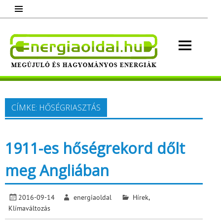
Skip
to
content
Energ
Megújuló és hagyományos energiák.
Minden, ami energia!
CÍMKE:
HŐSÉGRIASZTÁS
1911-es hőségrekord dőlt
meg Angliában
2016-09-14
energiaoldal
Hírek
,
Klímaváltozás