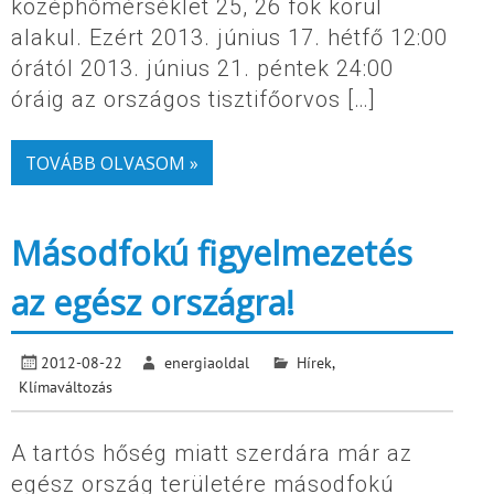
középhőmérséklet 25, 26 fok körül
alakul. Ezért 2013. június 17. hétfő 12:00
órától 2013. június 21. péntek 24:00
óráig az országos tisztifőorvos […]
TOVÁBB OLVASOM »
Másodfokú figyelmezetés
az egész országra!
2012-08-22
energiaoldal
Hírek
,
Klímaváltozás
A tartós hőség miatt szerdára már az
egész ország területére másodfokú