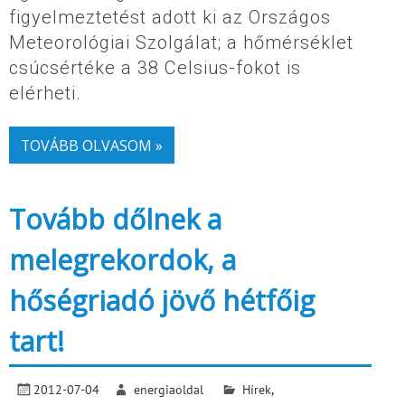
figyelmeztetést adott ki az Országos
Meteorológiai Szolgálat; a hőmérséklet
csúcsértéke a 38 Celsius-fokot is
elérheti.
TOVÁBB OLVASOM »
Tovább dőlnek a
melegrekordok, a
hőségriadó jövő hétfőig
tart!
2012-07-04
energiaoldal
Hírek
,