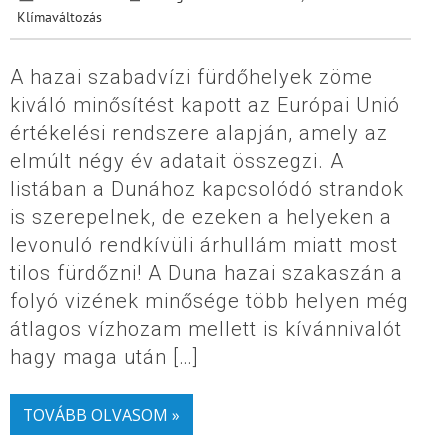
Klímaváltozás
A hazai szabadvízi fürdőhelyek zöme
kiváló minősítést kapott az Európai Unió
értékelési rendszere alapján, amely az
elmúlt négy év adatait összegzi. A
listában a Dunához kapcsolódó strandok
is szerepelnek, de ezeken a helyeken a
levonuló rendkívüli árhullám miatt most
tilos fürdőzni! A Duna hazai szakaszán a
folyó vizének minősége több helyen még
átlagos vízhozam mellett is kívánnivalót
hagy maga után […]
TOVÁBB OLVASOM »