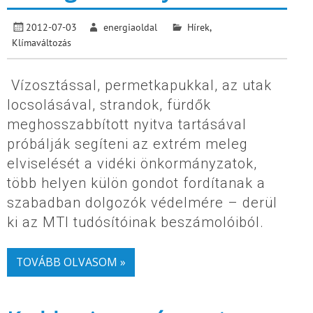
2012-07-03
energiaoldal
Hírek
,
Klímaváltozás
Vízosztással, permetkapukkal, az utak
locsolásával, strandok, fürdők
meghosszabbított nyitva tartásával
próbálják segíteni az extrém meleg
elviselését a vidéki önkormányzatok,
több helyen külön gondot fordítanak a
szabadban dolgozók védelmére – derül
ki az MTI tudósítóinak beszámolóiból.
TOVÁBB OLVASOM »