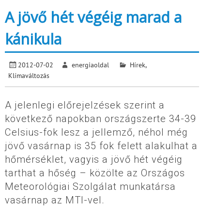
A jövő hét végéig marad a
kánikula
2012-07-02
energiaoldal
Hírek
,
Klímaváltozás
A jelenlegi előrejelzések szerint a
következő napokban országszerte 34-39
Celsius-fok lesz a jellemző, néhol még
jövő vasárnap is 35 fok felett alakulhat a
hőmérséklet, vagyis a jövő hét végéig
tarthat a hőség – közölte az Országos
Meteorológiai Szolgálat munkatársa
vasárnap az MTI-vel.