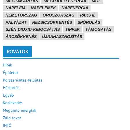
MEGTAKARÍTÁS
MEGÚJULÓ ENERGIA
MOL
NAPELEM
NAPELEMEK
NAPENERGIA
NÉMETORSZÁG
OROSZORSZÁG
PAKS II.
PÁLYÁZAT
REZSICSÖKKENTÉS
SPÓROLÁS
SZÉN-DIOXID-KIBOCSÁTÁS
TIPPEK
TÁMOGATÁS
ÁRCSÖKKENÉS
ÚJRAHASZNOSÍTÁS
ROVATOK
Hírek
Épületek
Korszerűsítés, felújítás
Háztartás
Egyéb
Közlekedés
Megújuló energiák
Zöld rovat
INFÓ