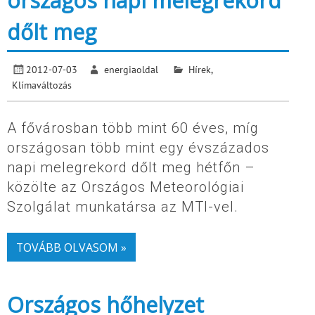
országos napi melegrekord
dőlt meg
2012-07-03
energiaoldal
Hírek
,
Klímaváltozás
A fővárosban több mint 60 éves, míg
országosan több mint egy évszázados
napi melegrekord dőlt meg hétfőn –
közölte az Országos Meteorológiai
Szolgálat munkatársa az MTI-vel.
TOVÁBB OLVASOM »
Országos hőhelyzet