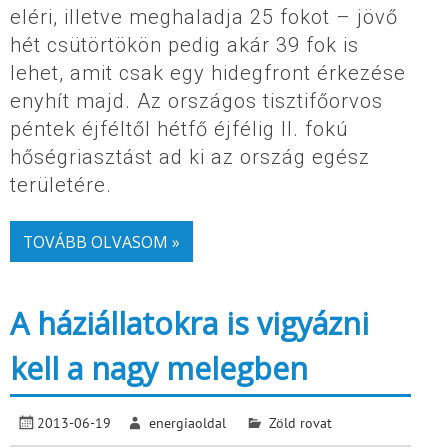
eléri, illetve meghaladja 25 fokot – jövő
hét csütörtökön pedig akár 39 fok is
lehet, amit csak egy hidegfront érkezése
enyhít majd. Az országos tisztifőorvos
péntek éjféltől hétfő éjfélig II. fokú
hőségriasztást ad ki az ország egész
területére.
TOVÁBB OLVASOM »
A háziállatokra is vigyázni
kell a nagy melegben
2013-06-19
energiaoldal
Zöld rovat