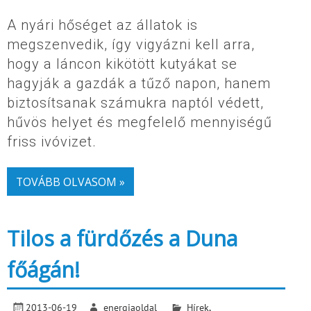
A nyári hőséget az állatok is
megszenvedik, így vigyázni kell arra,
hogy a láncon kikötött kutyákat se
hagyják a gazdák a tűző napon, hanem
biztosítsanak számukra naptól védett,
hűvös helyet és megfelelő mennyiségű
friss ivóvizet.
TOVÁBB OLVASOM »
Tilos a fürdőzés a Duna
főágán!
2013-06-19
energiaoldal
Hírek
,