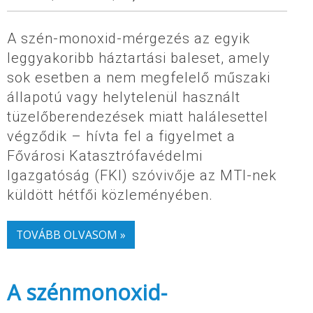
A szén-monoxid-mérgezés az egyik
leggyakoribb háztartási baleset, amely
sok esetben a nem megfelelő műszaki
állapotú vagy helytelenül használt
tüzelőberendezések miatt halálesettel
végződik – hívta fel a figyelmet a
Fővárosi Katasztrófavédelmi
Igazgatóság (FKI) szóvivője az MTI-nek
küldött hétfői közleményében.
TOVÁBB OLVASOM »
A szénmonoxid-