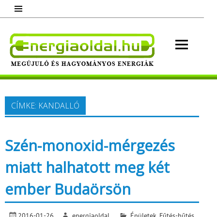
Skip
to
content
Energ
Megújuló és hagyományos energiák.
Minden, ami energia!
CÍMKE:
KANDALLÓ
Szén-monoxid-mérgezés
miatt halhatott meg két
ember Budaörsön
2016-01-26
energiaoldal
Épületek
,
Fűtés-hűtés
,