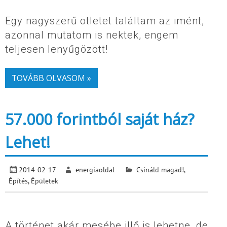
Egy nagyszerű ötletet találtam az imént,
azonnal mutatom is nektek, engem
teljesen lenyűgözött!
TOVÁBB OLVASOM »
57.000 forintból saját ház?
Lehet!
2014-02-17
energiaoldal
Csináld magad!
,
Építés
,
Épületek
A történet akár mesébe illő is lehetne, de