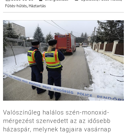
Fűtés-hűtés
,
Háztartás
Valószínűleg halálos szén-monoxid-
mérgezést szenvedett az az idősebb
házaspár, melynek tagjaira vasárnap