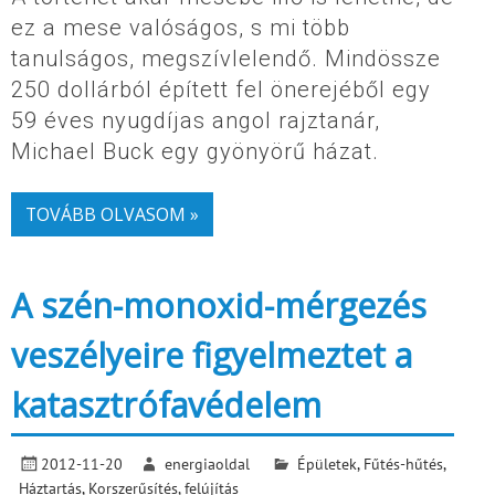
ez a mese valóságos, s mi több
tanulságos, megszívlelendő. Mindössze
250 dollárból épített fel önerejéből egy
59 éves nyugdíjas angol rajztanár,
Michael Buck egy gyönyörű házat.
TOVÁBB OLVASOM »
A szén-monoxid-mérgezés
veszélyeire figyelmeztet a
katasztrófavédelem
2012-11-20
energiaoldal
Épületek
,
Fűtés-hűtés
,
Háztartás
,
Korszerűsítés, felújítás