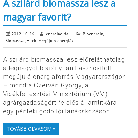
A szilárd biomassza lesz a
magyar favorit?
2012-10-26
energiaoldal
Bioenergia
,
Biomassza
,
Hírek
,
Megújuló energiák
A szilárd biomassza lesz előreláthatólag
a legnagyobb arányban hasznosított
megújuló energiaforrás Magyarországon
– mondta Czerván György, a
Vidékfejlesztési Minisztérium (VM)
agrárgazdaságért felelős államtitkára
egy pénteki gödöllői tanácskozáson.
TOVÁBB OLVASOM »