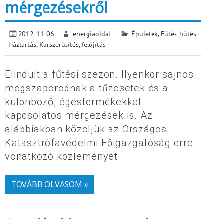
mérgezésekről
2012-11-06
energiaoldal
Épületek
,
Fűtés-hűtés
,
Háztartás
,
Korszerűsítés, felújítás
Elindult a fűtési szezon. Ilyenkor sajnos
megszaporodnak a tűzesetek és a
különböző, égéstermékekkel
kapcsolatos mérgezések is. Az
alábbiakban közöljük az Országos
Katasztrófavédelmi Főigazgatóság erre
vonatkozó közleményét.
TOVÁBB OLVASOM »