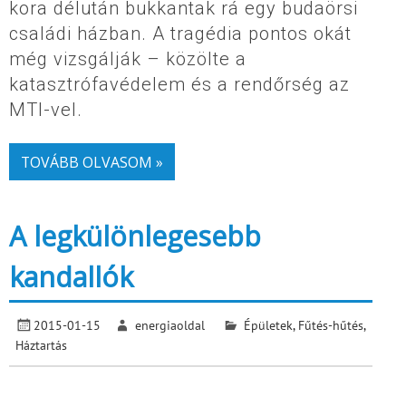
kora délután bukkantak rá egy budaörsi
családi házban. A tragédia pontos okát
még vizsgálják – közölte a
katasztrófavédelem és a rendőrség az
MTI-vel.
TOVÁBB OLVASOM »
A legkülönlegesebb
kandallók
2015-01-15
energiaoldal
Épületek
,
Fűtés-hűtés
,
Háztartás