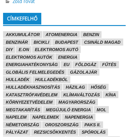
Zöld rovat
CÍMKEFELHŐ
AKKUMULÁTOR
ATOMENERGIA
BENZIN
BENZINÁR
BICIKLI
BUDAPEST
CSINÁLD MAGAD
DIY
E.ON
ELEKTROMOS AUTÓ
ELEKTROMOS AUTÓK
ENERGIA
ENERGIAHATÉKONYSÁG
EU
FÖLDGÁZ
FŰTÉS
GLOBÁLIS FELMELEGEDÉS
GÁZOLAJÁR
HULLADÉK
HULLADÉKBÓL
HULLADÉKHASZNOSÍTÁS
HÁZILAG
HŐSÉG
KATASZTRÓFAVÉDELEM
KLÍMAVÁLTOZÁS
KÍNA
KÖRNYEZETVÉDELEM
MAGYARORSZÁG
MEGTAKARÍTÁS
MEGÚJULÓ ENERGIA
MOL
NAPELEM
NAPELEMEK
NAPENERGIA
NÉMETORSZÁG
OROSZORSZÁG
PAKS II.
PÁLYÁZAT
REZSICSÖKKENTÉS
SPÓROLÁS