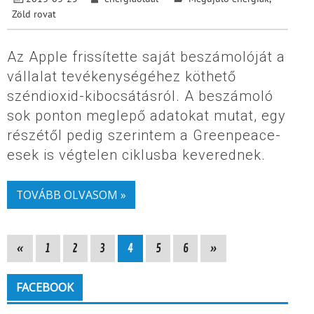
Zöld rovat
Az Apple frissítette saját beszámolóját a
vállalat tevékenységéhez köthető
széndioxid-kibocsátásról. A beszámoló
sok ponton meglepő adatokat mutat, egy
részétől pedig szerintem a Greenpeace-
esek is végtelen ciklusba keverednek.
TOVÁBB OLVASOM »
«
1
2
3
4
5
6
»
FACEBOOK