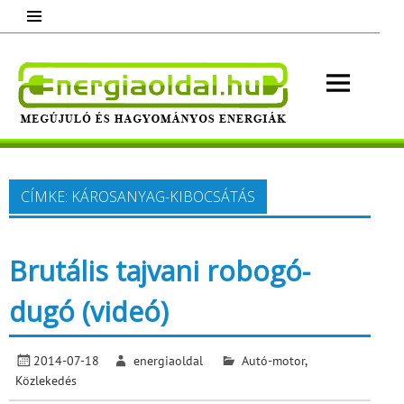
Skip
to
content
Energ
Megújuló és hagyományos energiák.
Minden, ami energia!
CÍMKE:
KÁROSANYAG-KIBOCSÁTÁS
Brutális tajvani robogó-
dugó (videó)
2014-07-18
energiaoldal
Autó-motor
,
Közlekedés