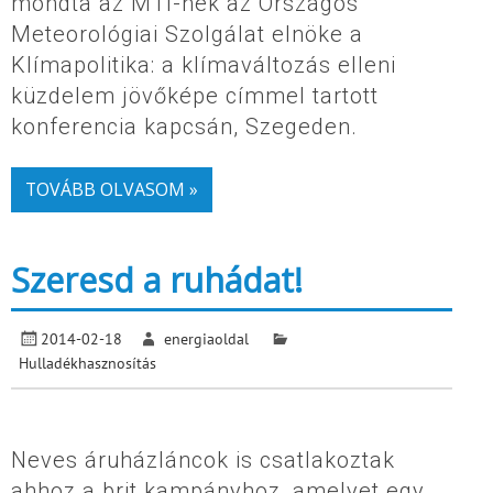
mondta az MTI-nek az Országos
Meteorológiai Szolgálat elnöke a
Klímapolitika: a klímaváltozás elleni
küzdelem jövőképe címmel tartott
konferencia kapcsán, Szegeden.
TOVÁBB OLVASOM »
Szeresd a ruhádat!
2014-02-18
energiaoldal
Hulladékhasznosítás
Neves áruházláncok is csatlakoztak
ahhoz a brit kampányhoz, amelyet egy