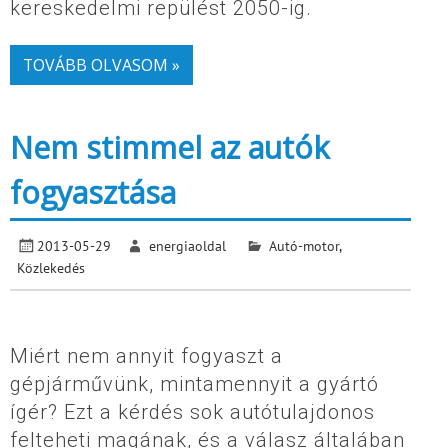
kereskedelmi repülést 2050-ig.
TOVÁBB OLVASOM »
Nem stimmel az autók
fogyasztása
2013-05-29
energiaoldal
Autó-motor
,
Közlekedés
Miért nem annyit fogyaszt a
gépjárművünk, mintamennyit a gyártó
ígér? Ezt a kérdés sok autótulajdonos
felteheti magának, és a válasz általában