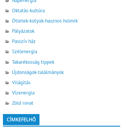
Napenergia
Oktatás-kultúra
Ötletek-kütyük-hasznos holmik
Pályázatok
Passzív ház
Szélenergia
Takarékosság tippek
Újdonságok-találmányok
Világítás
Vízenergia
Zöld rovat
CÍMKEFELHŐ