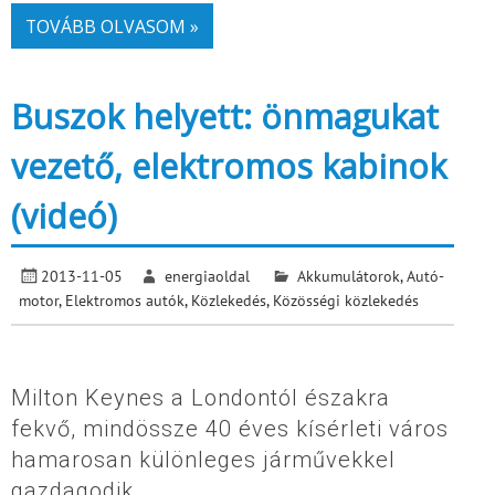
TOVÁBB OLVASOM »
Buszok helyett: önmagukat
vezető, elektromos kabinok
(videó)
2013-11-05
energiaoldal
Akkumulátorok
,
Autó-
motor
,
Elektromos autók
,
Közlekedés
,
Közösségi közlekedés
Milton Keynes a Londontól északra
fekvő, mindössze 40 éves kísérleti város
hamarosan különleges járművekkel
gazdagodik.