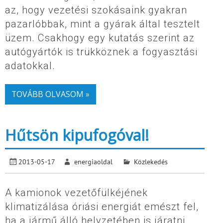
az, hogy vezetési szokásaink gyakran
pazarlóbbak, mint a gyárak által tesztelt
üzem. Csakhogy egy kutatás szerint az
autógyártók is trükköznek a fogyasztási
adatokkal.
TOVÁBB OLVASOM »
Hűtsön kipufogóval!
2013-05-17
energiaoldal
Közlekedés
A kamionok vezetőfülkéjének
klimatizálása óriási energiát emészt fel,
ha a jármű álló helyzetében is járatni