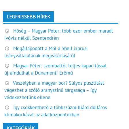
LEGFRISSEBB HÍREK
Hőség – Magyar Péter: több ezer ember maradt
ivóvíz nélkül Szentendrén
Megállapodott a Mol a Shell ciprusi
leányvállalatának megvásárlásáról
Magyar Péter: szombattól teljes kapacitással
újraindulhat a Dunamenti Erőmű
Veszélyben a magyar bor? Súlyos pusztítást
végezhet a szőlő aranyszínű sárgasága – így
védekezhetünk ellene
Így csökkenthető a többszázmilliárd dolláros
klímakockázat az adatközpontokban
KATEGÓRIÁK