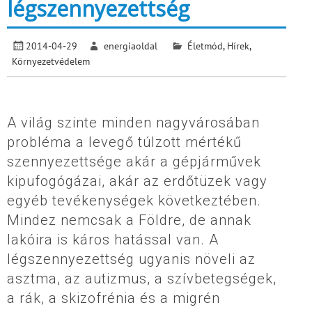
légszennyezettség
2014-04-29
energiaoldal
Életmód
,
Hírek
,
Környezetvédelem
A világ szinte minden nagyvárosában
probléma a levegő túlzott mértékű
szennyezettsége akár a gépjárművek
kipufogógázai, akár az erdőtüzek vagy
egyéb tevékenységek következtében.
Mindez nemcsak a Földre, de annak
lakóira is káros hatással van. A
légszennyezettség ugyanis növeli az
asztma, az autizmus, a szívbetegségek,
a rák, a skizofrénia és a migrén