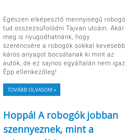
Egészen elképesztő mennyiségű robogó
tud összezsúfolódni Tajvan utcáin. Akár
meg is nyugodhatnánk, hogy
szerencsére a robogók sokkal kevesebb
káros anyagot bocsátanak ki mint az
autók, de ez sajnos egyáltalán nem igaz.
Épp ellenkezőleg!
TOVÁBB OLVASOM »
Hoppá! A robogók jobban
szennyeznek, mint a