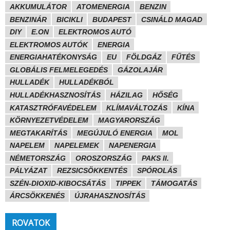
AKKUMULÁTOR
ATOMENERGIA
BENZIN
BENZINÁR
BICIKLI
BUDAPEST
CSINÁLD MAGAD
DIY
E.ON
ELEKTROMOS AUTÓ
ELEKTROMOS AUTÓK
ENERGIA
ENERGIAHATÉKONYSÁG
EU
FÖLDGÁZ
FŰTÉS
GLOBÁLIS FELMELEGEDÉS
GÁZOLAJÁR
HULLADÉK
HULLADÉKBÓL
HULLADÉKHASZNOSÍTÁS
HÁZILAG
HŐSÉG
KATASZTRÓFAVÉDELEM
KLÍMAVÁLTOZÁS
KÍNA
KÖRNYEZETVÉDELEM
MAGYARORSZÁG
MEGTAKARÍTÁS
MEGÚJULÓ ENERGIA
MOL
NAPELEM
NAPELEMEK
NAPENERGIA
NÉMETORSZÁG
OROSZORSZÁG
PAKS II.
PÁLYÁZAT
REZSICSÖKKENTÉS
SPÓROLÁS
SZÉN-DIOXID-KIBOCSÁTÁS
TIPPEK
TÁMOGATÁS
ÁRCSÖKKENÉS
ÚJRAHASZNOSÍTÁS
ROVATOK