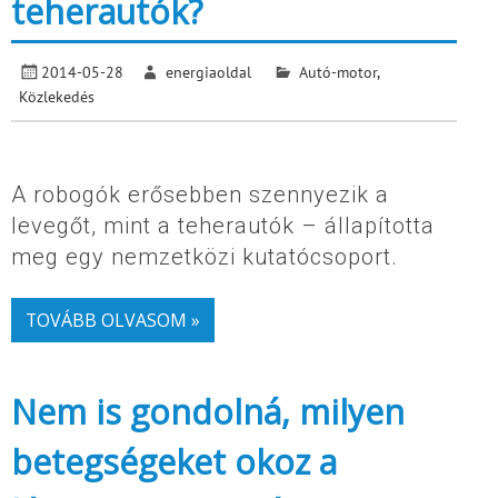
teherautók?
2014-05-28
energiaoldal
Autó-motor
,
Közlekedés
A robogók erősebben szennyezik a
levegőt, mint a teherautók – állapította
meg egy nemzetközi kutatócsoport.
TOVÁBB OLVASOM »
Nem is gondolná, milyen
betegségeket okoz a