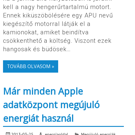
kell a nagy hengerűrtartalmú motort.
Ennek kiküszöbölésére egy APU nevű
kiegészítő motorral látják el a
kamionokat, amiket beindítva
csökkenthető a költség. Viszont ezek
hangosak és büdösek…
TOVÁBB OLVASOM »
Már minden Apple
adatközpont megújuló
energiát használ
2013-03-25
energiaoldal
Megújuló energiák
,