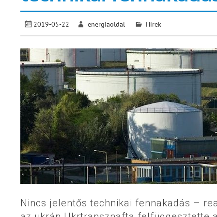
2019-05-22
energiaoldal
Hírek
Nincs jelentős technikai fennakadás – rea
az ukrán Ukrtransznafta felfüggesztette a