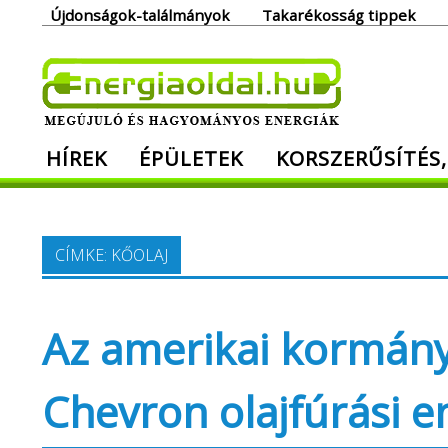
Skip
Újdonságok-találmányok
Takarékosság tippek
to
content
Ener
HÍREK
ÉPÜLETEK
KORSZERŰSÍTÉS,
Megújuló és hagyományos energiák. Min
CÍMKE:
KŐOLAJ
Az amerikai kormány
Chevron olajfúrási 