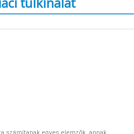
aci túlkínálat
atra számítanak egyes elemzők, annak