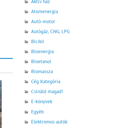
Aktív ház
Atomenergia
Autó-motor
Autógáz, CNG, LPG
Bicikli
Bioenergia
Bioetanol
Biomassza
Cég Kategória
Csináld magad!
E-könyvek
Egyéb
Elektromos autók