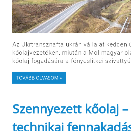
Az Ukrtransznafta ukrán vállalat kedden új
kőolajvezetéken, miután a Mol magyar olaj
kőolaj fogadására a fényeslitkei szivatty
TOVÁBB OLVASOM »
Szennyezett kőolaj – 
technikai fennakadá