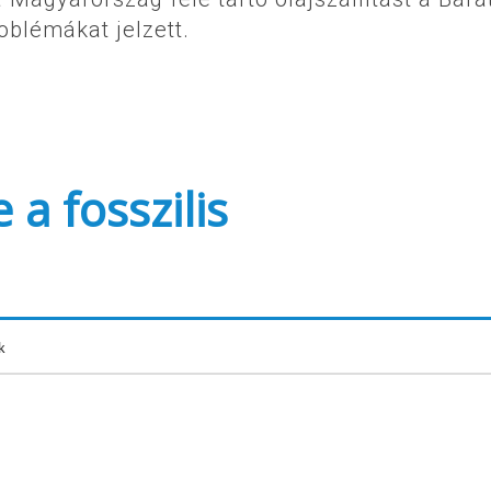
oblémákat jelzett.
a fosszilis
k