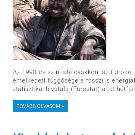
Az 1990-es szint alá csökkent az Európa
emelkedett függősége a fosszilis energiah
statisztikai hivatala (Eurostat) által hétf
TOVÁBB OLVASOM »