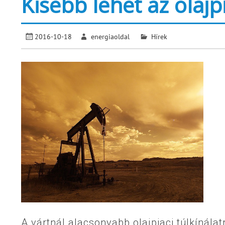
Kisebb lehet az olajpi
2016-10-18
energiaoldal
Hírek
A vártnál alacsonyabb olajpiaci túlkínál