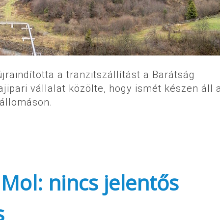
raindította a tranzitszállítást a Barátság
ipari vállalat közölte, hogy ismét készen áll 
úállomáson.
Mol: nincs jelentős
s