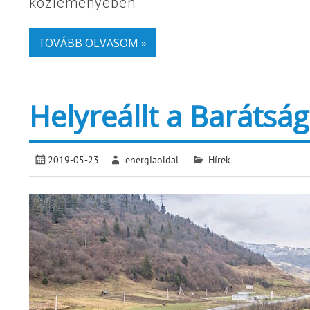
közleményében
TOVÁBB OLVASOM »
Helyreállt a Barátság
2019-05-23
energiaoldal
Hírek