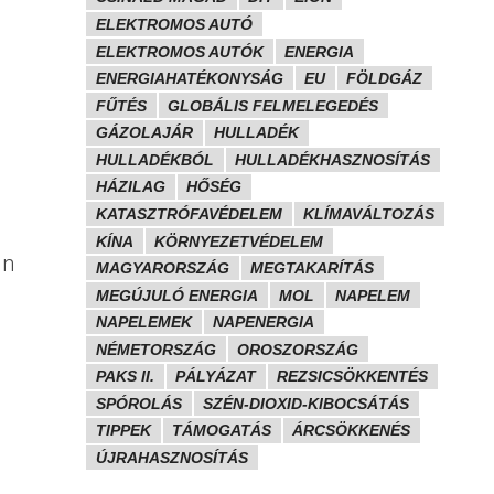
ELEKTROMOS AUTÓ
ELEKTROMOS AUTÓK
ENERGIA
ENERGIAHATÉKONYSÁG
EU
FÖLDGÁZ
FŰTÉS
GLOBÁLIS FELMELEGEDÉS
GÁZOLAJÁR
HULLADÉK
HULLADÉKBÓL
HULLADÉKHASZNOSÍTÁS
HÁZILAG
HŐSÉG
KATASZTRÓFAVÉDELEM
KLÍMAVÁLTOZÁS
KÍNA
KÖRNYEZETVÉDELEM
en
MAGYARORSZÁG
MEGTAKARÍTÁS
MEGÚJULÓ ENERGIA
MOL
NAPELEM
NAPELEMEK
NAPENERGIA
NÉMETORSZÁG
OROSZORSZÁG
PAKS II.
PÁLYÁZAT
REZSICSÖKKENTÉS
SPÓROLÁS
SZÉN-DIOXID-KIBOCSÁTÁS
TIPPEK
TÁMOGATÁS
ÁRCSÖKKENÉS
ÚJRAHASZNOSÍTÁS