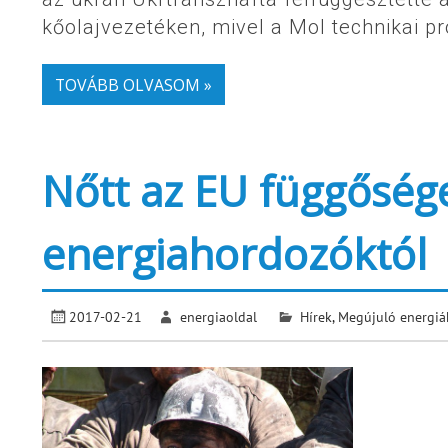
kőolajvezetéken, mivel a Mol technikai pr
TOVÁBB OLVASOM »
Nőtt az EU függősége 
energiahordozóktól
2017-02-21
energiaoldal
Hírek
,
Megújuló energiá