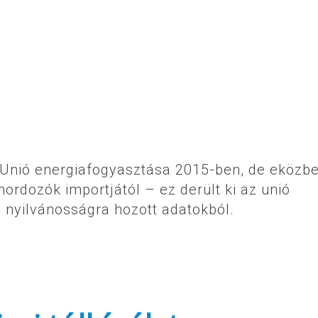
i Unió energiafogyasztása 2015-ben, de eközb
ordozók importjától – ez derült ki az unió
őn nyilvánosságra hozott adatokból.