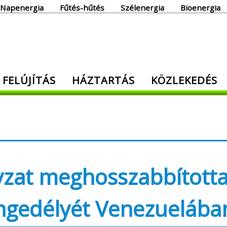
Napenergia
Fűtés-hűtés
Szélenergia
Bioenergia
giaoldal
 FELÚJÍTÁS
HÁZTARTÁS
KÖZLEKEDÉS
den, ami energia!
zat meghosszabbította
engedélyét Venezuelába