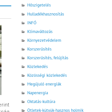
Hőszigetelés
Hulladékhasznosítás
INFÓ
Klímaváltozás
Környezetvédelem
Korszerűsítés
Korszerűsítés, felújítás
Közlekedés
Közösségi közlekedés
Megújuló energiák
Napenergia
Oktatás-kultúra
rint
Ötletek-kütyük-hasznos holmik
tság