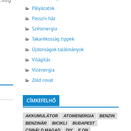
Pályázatok
Passzív ház
Szélenergia
Takarékosság tippek
Újdonságok-találmányok
Világítás
Vízenergia
Zöld rovat
CÍMKEFELHŐ
AKKUMULÁTOR
ATOMENERGIA
BENZIN
BENZINÁR
BICIKLI
BUDAPEST
CSINÁLD MAGAD
DIY
E.ON