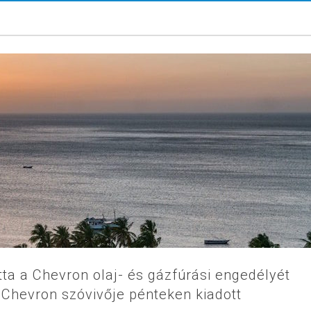
a a Chevron olaj- és gázfúrási engedélyét
 Chevron szóvivője pénteken kiadott