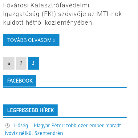
Fővárosi Katasztrófavédelmi
Igazgatóság (FKI) szóvivője az MTI-nek
küldött hétfői közleményében.
TOVÁBB OLVASOM »
«
1
2
FACEBOOK
LEGFRISSEBB HÍREK
Hőség – Magyar Péter: több ezer ember maradt
ivóvíz nélkül Szentendrén