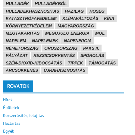
HULLADÉK
HULLADÉKBÓL
HULLADÉKHASZNOSÍTÁS
HÁZILAG
HŐSÉG
KATASZTRÓFAVÉDELEM
KLÍMAVÁLTOZÁS
KÍNA
KÖRNYEZETVÉDELEM
MAGYARORSZÁG
MEGTAKARÍTÁS
MEGÚJULÓ ENERGIA
MOL
NAPELEM
NAPELEMEK
NAPENERGIA
NÉMETORSZÁG
OROSZORSZÁG
PAKS II.
PÁLYÁZAT
REZSICSÖKKENTÉS
SPÓROLÁS
SZÉN-DIOXID-KIBOCSÁTÁS
TIPPEK
TÁMOGATÁS
ÁRCSÖKKENÉS
ÚJRAHASZNOSÍTÁS
ROVATOK
Hírek
Épületek
Korszerűsítés, felújítás
Háztartás
Egyéb