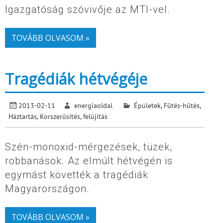
Igazgatóság szóvivője az MTI-vel.
TOVÁBB OLVASOM »
Tragédiák hétvégéje
2013-02-11
energiaoldal
Épületek
,
Fűtés-hűtés
,
Háztartás
,
Korszerűsítés, felújítás
Szén-monoxid-mérgezések, tüzek,
robbanások. Az elmúlt hétvégén is
egymást követték a tragédiák
Magyarországon.
TOVÁBB OLVASOM »