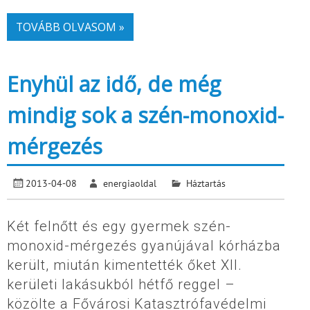
TOVÁBB OLVASOM »
Enyhül az idő, de még
mindig sok a szén-monoxid-
mérgezés
2013-04-08
energiaoldal
Háztartás
Két felnőtt és egy gyermek szén-
monoxid-mérgezés gyanújával kórházba
került, miután kimentették őket XII.
kerületi lakásukból hétfő reggel –
közölte a Fővárosi Katasztrófavédelmi