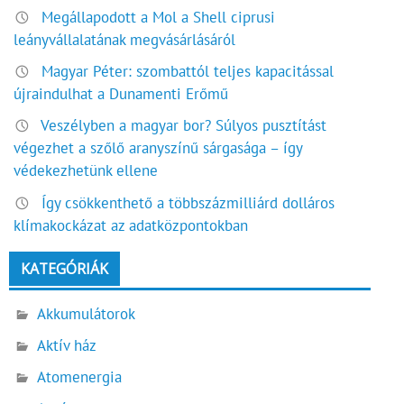
Megállapodott a Mol a Shell ciprusi
leányvállalatának megvásárlásáról
Magyar Péter: szombattól teljes kapacitással
újraindulhat a Dunamenti Erőmű
Veszélyben a magyar bor? Súlyos pusztítást
végezhet a szőlő aranyszínű sárgasága – így
védekezhetünk ellene
Így csökkenthető a többszázmilliárd dolláros
klímakockázat az adatközpontokban
KATEGÓRIÁK
Akkumulátorok
Aktív ház
Atomenergia