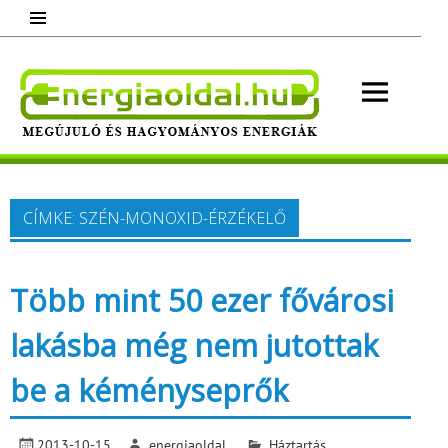
Skip
to
content
Energ
Megújuló és hagyományos energiák.
Minden, ami energia!
CÍMKE:
SZÉN-MONOXID-ÉRZÉKELŐ
Több mint 50 ezer fővárosi
lakásba még nem jutottak
be a kéményseprők
2013-10-15
energiaoldal
Háztartás