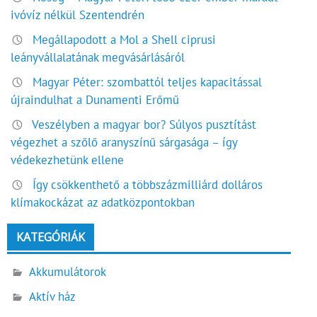
ivóvíz nélkül Szentendrén
Megállapodott a Mol a Shell ciprusi
leányvállalatának megvásárlásáról
Magyar Péter: szombattól teljes kapacitással
újraindulhat a Dunamenti Erőmű
Veszélyben a magyar bor? Súlyos pusztítást
végezhet a szőlő aranyszínű sárgasága – így
védekezhetünk ellene
Így csökkenthető a többszázmilliárd dolláros
klímakockázat az adatközpontokban
KATEGÓRIÁK
Akkumulátorok
Aktív ház