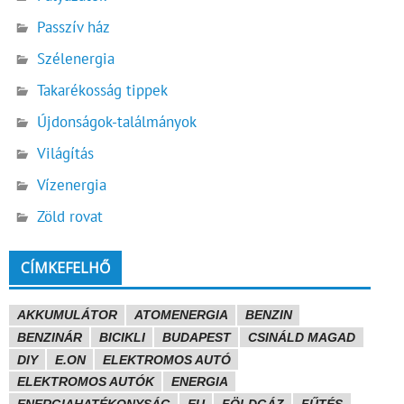
Passzív ház
Szélenergia
Takarékosság tippek
Újdonságok-találmányok
Világítás
Vízenergia
Zöld rovat
CÍMKEFELHŐ
AKKUMULÁTOR
ATOMENERGIA
BENZIN
BENZINÁR
BICIKLI
BUDAPEST
CSINÁLD MAGAD
DIY
E.ON
ELEKTROMOS AUTÓ
ELEKTROMOS AUTÓK
ENERGIA
ENERGIAHATÉKONYSÁG
EU
FÖLDGÁZ
FŰTÉS