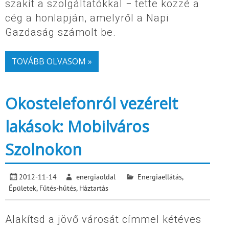
szakít a szolgáltatókkal − tette közzé a
cég a honlapján, amelyről a Napi
Gazdaság számolt be.
TOVÁBB OLVASOM »
Okostelefonról vezérelt
lakások: Mobilváros
Szolnokon
2012-11-14
energiaoldal
Energiaellátás
,
Épületek
,
Fűtés-hűtés
,
Háztartás
Alakítsd a jövő városát címmel kétéves