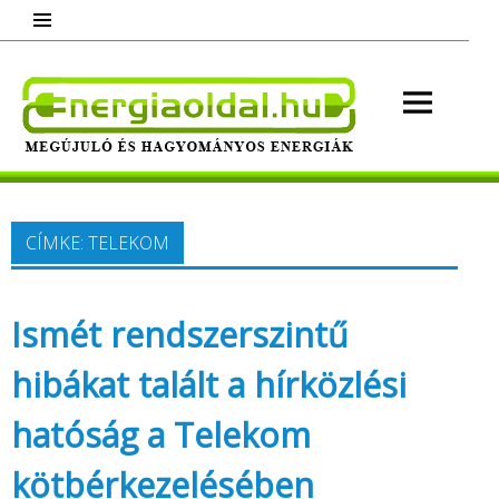
Skip
to
content
Energ
Megújuló és hagyományos energiák.
Minden, ami energia!
CÍMKE:
TELEKOM
Ismét rendszerszintű
hibákat talált a hírközlési
hatóság a Telekom
kötbérkezelésében