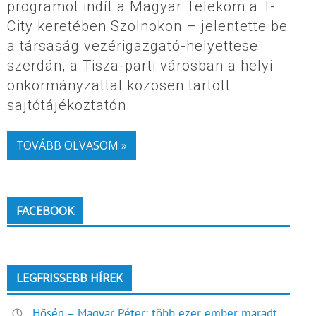
programot indít a Magyar Telekom a T-
City keretében Szolnokon – jelentette be
a társaság vezérigazgató-helyettese
szerdán, a Tisza-parti városban a helyi
önkormányzattal közösen tartott
sajtótájékoztatón.
TOVÁBB OLVASOM »
FACEBOOK
LEGFRISSEBB HÍREK
Hőség – Magyar Péter: több ezer ember maradt