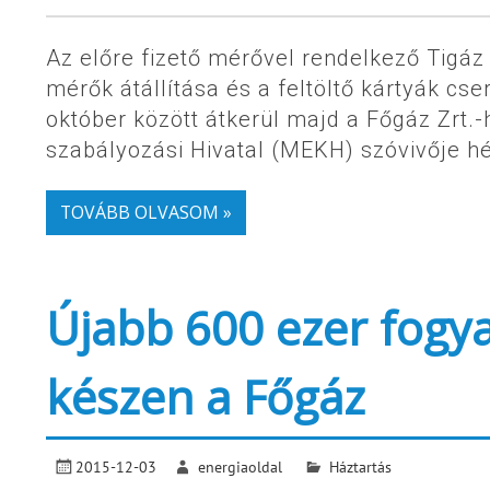
Az előre fizető mérővel rendelkező Tigáz 
mérők átállítása és a feltöltő kártyák cser
október között átkerül majd a Főgáz Zrt
szabályozási Hivatal (MEKH) szóvivője hé
TOVÁBB OLVASOM »
Újabb 600 ezer fogyas
készen a Főgáz
2015-12-03
energiaoldal
Háztartás