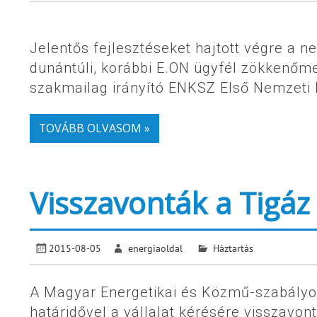
Jelentős fejlesztéseket hajtott végre a n
dunántúli, korábbi E.ON ügyfél zökkenőme
szakmailag irányító ENKSZ Első Nemzeti 
TOVÁBB OLVASOM »
Visszavonták a Tigáz
2015-08-05
energiaoldal
Háztartás
A Magyar Energetikai és Közmű-szabályoz
határidővel a vállalat kérésére visszavon