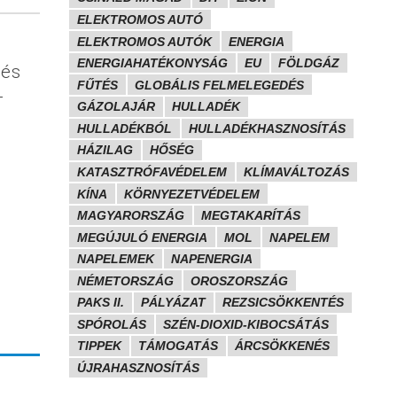
ELEKTROMOS AUTÓ
ELEKTROMOS AUTÓK
ENERGIA
ENERGIAHATÉKONYSÁG
EU
FÖLDGÁZ
 és
FŰTÉS
GLOBÁLIS FELMELEGEDÉS
-
GÁZOLAJÁR
HULLADÉK
HULLADÉKBÓL
HULLADÉKHASZNOSÍTÁS
HÁZILAG
HŐSÉG
KATASZTRÓFAVÉDELEM
KLÍMAVÁLTOZÁS
KÍNA
KÖRNYEZETVÉDELEM
MAGYARORSZÁG
MEGTAKARÍTÁS
MEGÚJULÓ ENERGIA
MOL
NAPELEM
NAPELEMEK
NAPENERGIA
NÉMETORSZÁG
OROSZORSZÁG
PAKS II.
PÁLYÁZAT
REZSICSÖKKENTÉS
SPÓROLÁS
SZÉN-DIOXID-KIBOCSÁTÁS
TIPPEK
TÁMOGATÁS
ÁRCSÖKKENÉS
ÚJRAHASZNOSÍTÁS