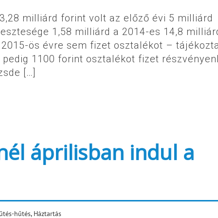
28 milliárd forint volt az előző évi 5 milliárd
esztesége 1,58 milliárd a 2014-es 14,8 milliár
 2015-ös évre sem fizet osztalékot – tájékozta
pedig 1100 forint osztalékot fizet részvényen
zsde […]
él áprilisban indul a
űtés-hűtés
,
Háztartás