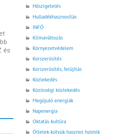
Hőszigetelés
Hulladékhasznosítás
INFÓ
et
Klímaváltozás
öbb
Környezetvédelem
Z és
Korszerűsítés
Korszerűsítés, felújítás
Közlekedés
Közösségi közlekedés
Megújuló energiák
Napenergia
Oktatás-kultúra
Ötletek-kütyük-hasznos holmik