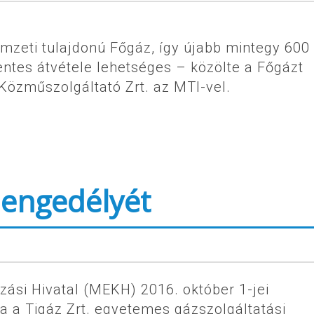
emzeti tulajdonú Főgáz, így újabb mintegy 600
ntes átvétele lehetséges – közölte a Főgázt
Közműszolgáltató Zrt. az MTI-vel.
 engedélyét
ási Hivatal (MEKH) 2016. október 1-jei
ta a Tigáz Zrt. egyetemes gázszolgáltatási