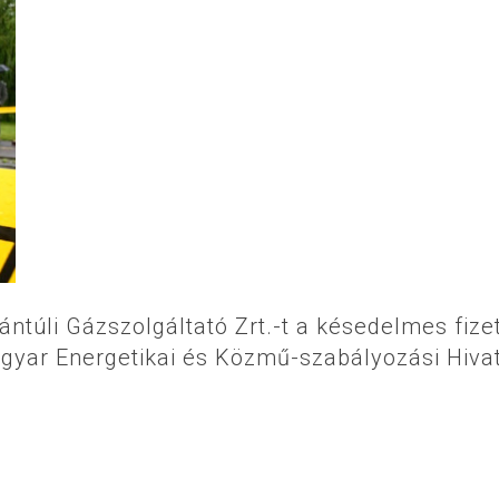
zántúli Gázszolgáltató Zrt.-t a késedelmes fize
agyar Energetikai és Közmű-szabályozási Hiva