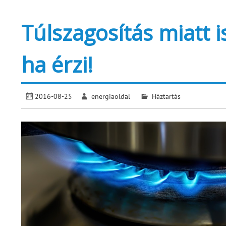
Túlszagosítás miatt i
ha érzi!
2016-08-25
energiaoldal
Háztartás