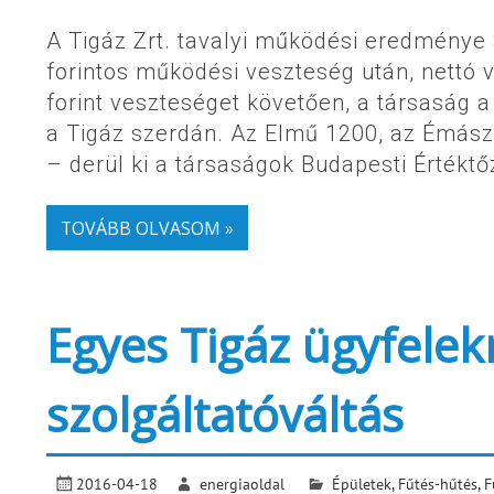
A Tigáz Zrt. tavalyi működési eredménye 3,
forintos működési veszteség után, nettó v
forint veszteséget követően, a társaság a
a Tigáz szerdán. Az Elmű 1200, az Émász 
– derül ki a társaságok Budapesti Értéktő
TOVÁBB OLVASOM »
Egyes Tigáz ügyfelekn
szolgáltatóváltás
2016-04-18
energiaoldal
Épületek
,
Fűtés-hűtés
,
F