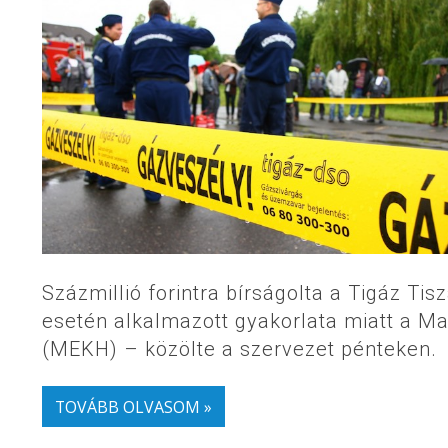
Százmillió forintra bírságolta a Tigáz Tis
esetén alkalmazott gyakorlata miatt a M
(MEKH) – közölte a szervezet pénteken.
TOVÁBB OLVASOM »