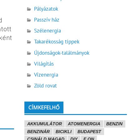
Pályázatok
Passzív ház
d
tott
Szélenergia
ként
Takarékosság tippek
Újdonságok-találmányok
Világítás
Vízenergia
Zöld rovat
CÍMKEFELHŐ
AKKUMULÁTOR
ATOMENERGIA
BENZIN
BENZINÁR
BICIKLI
BUDAPEST
CSINÁLD MAGAD
DIY
E.ON