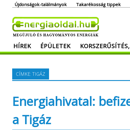
Skip
Újdonságok-találmányok
Takarékosság tippek
to
content
Ener
HÍREK
ÉPÜLETEK
KORSZERŰSÍTÉS,
Megújuló és hagyományos energiák. Min
CÍMKE:
TIGÁZ
Energiahivatal: befiz
a Tigáz