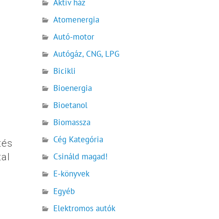
Aktív ház
Atomenergia
Autó-motor
Autógáz, CNG, LPG
Bicikli
Bioenergia
Bioetanol
Biomassza
Cég Kategória
tés
tal
Csináld magad!
E-könyvek
Egyéb
Elektromos autók