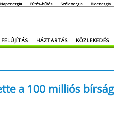
Napenergia
Fűtés-hűtés
Szélenergia
Bioenergia
giaoldal
 FELÚJÍTÁS
HÁZTARTÁS
KÖZLEKEDÉS
den, ami energia!
ette a 100 milliós bírsá