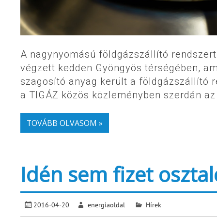
A nagynyomású földgázszállító rendszert
végzett kedden Gyöngyös térségében, ame
szagosító anyag került a földgázszállító 
a TIGÁZ közös közleményben szerdán az 
TOVÁBB OLVASOM »
Idén sem fizet osztal
2016-04-20
energiaoldal
Hírek