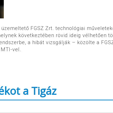
 üzemeltető FGSZ Zrt. technológiai műveletek
lynek következtében rövid ideig vélhetően t
rendszerbe, a hibát vizsgálják – közölte a FGS
MTI-vel.
ékot a Tigáz