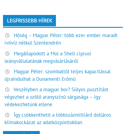
LEGFRISSEBB HÍREK
Hőség – Magyar Péter: több ezer ember maradt
ivóvíz nélkül Szentendrén
Megállapodott a Mol a Shell ciprusi
leányvállalatának megvásárlásáról
Magyar Péter: szombattól teljes kapacitással
újraindulhat a Dunamenti Erőmű
Veszélyben a magyar bor? Súlyos pusztítást
végezhet a szőlő aranyszínű sárgasága – így
védekezhetünk ellene
Így csökkenthető a többszázmilliárd dolláros
klímakockázat az adatközpontokban