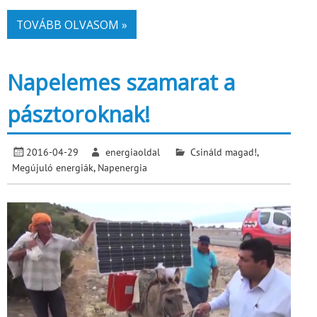
TOVÁBB OLVASOM »
Napelemes szamarat a
pásztoroknak!
2016-04-29
energiaoldal
Csináld magad!
,
Megújuló energiák
,
Napenergia