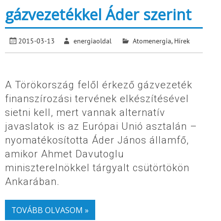
gázvezetékkel Áder szerint
2015-03-13
energiaoldal
Atomenergia
,
Hírek
A Törökország felől érkező gázvezeték
finanszírozási tervének elkészítésével
sietni kell, mert vannak alternatív
javaslatok is az Európai Unió asztalán –
nyomatékosította Áder János államfő,
amikor Ahmet Davutoglu
miniszterelnökkel tárgyalt csütörtökön
Ankarában.
TOVÁBB OLVASOM »