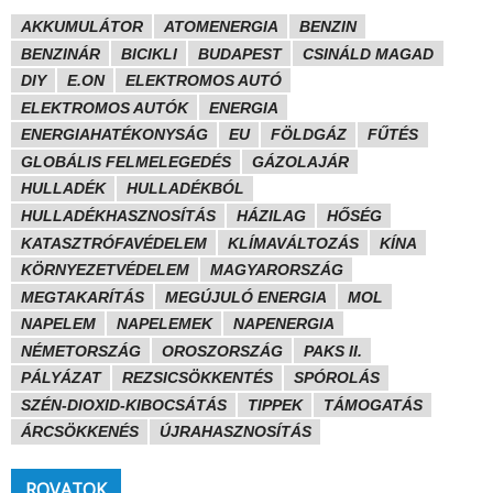
AKKUMULÁTOR
ATOMENERGIA
BENZIN
BENZINÁR
BICIKLI
BUDAPEST
CSINÁLD MAGAD
DIY
E.ON
ELEKTROMOS AUTÓ
ELEKTROMOS AUTÓK
ENERGIA
ENERGIAHATÉKONYSÁG
EU
FÖLDGÁZ
FŰTÉS
GLOBÁLIS FELMELEGEDÉS
GÁZOLAJÁR
HULLADÉK
HULLADÉKBÓL
HULLADÉKHASZNOSÍTÁS
HÁZILAG
HŐSÉG
KATASZTRÓFAVÉDELEM
KLÍMAVÁLTOZÁS
KÍNA
KÖRNYEZETVÉDELEM
MAGYARORSZÁG
MEGTAKARÍTÁS
MEGÚJULÓ ENERGIA
MOL
NAPELEM
NAPELEMEK
NAPENERGIA
NÉMETORSZÁG
OROSZORSZÁG
PAKS II.
PÁLYÁZAT
REZSICSÖKKENTÉS
SPÓROLÁS
SZÉN-DIOXID-KIBOCSÁTÁS
TIPPEK
TÁMOGATÁS
ÁRCSÖKKENÉS
ÚJRAHASZNOSÍTÁS
ROVATOK