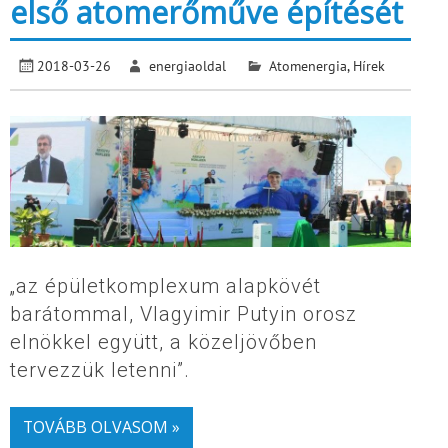
első atomerőműve építését
2018-03-26
energiaoldal
Atomenergia
,
Hírek
„az épületkomplexum alapkövét
barátommal, Vlagyimir Putyin orosz
elnökkel együtt, a közeljövőben
tervezzük letenni”.
TOVÁBB OLVASOM »