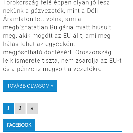
Törökország felé éppen olyan jó lesz
nekünk a gázvezeték, mint a Déli
Áramlaton lett volna, ami a
megbízhatatlan Bulgária miatt hiúsult
meg, akik mögött az EU állt, ami meg
hálás lehet az egyébként
megjósolható döntésért. Oroszország
lelkiismerete tiszta, nem zsarolja az EU-t
és a pénze is megvolt a vezetékre
TOVÁBB OLVASOM »
1
2
»
FACEBOOK