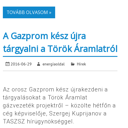
TOVÁBB OLVASOM »
A Gazprom kész újra
tárgyalni a Török Áramlatról
2016-06-29
energiaoldal
Hírek
Az orosz Gazprom kész újrakezdeni a
tárgyalásokat a Török Áramlat
gázvezeték projektről – közölte hétfőn a
cég képviselője, Szergej Kuprijanov a
TASZSZ hírügynökséggel.