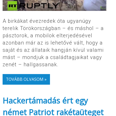
A birkákat évezredek óta ugyanúgy
terelik Törökországban – és máshol – a
pásztorok, a mobilok elterjedésével
azonban már az is lehetővé vált, hogy a
saját és az állataik hangján kívül valami
mást – mondjuk a családtagjaikat vagy
zenét – hallgassanak.
TOVÁBB OLVASOM »
Hackertámadás ért egy
német Patriot rakétaüteget