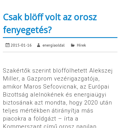
Csak blöff volt az orosz
fenyegetés?
2015-01-16
energiaoldal
Hírek
Szakértők szerint blöffölhetett Alekszej
Miller, a Gazprom vezérigazgatója,
amikor Maros Sefcovicnak, az Európai
Bizottság alelnökének és energiaügyi
biztosának azt mondta, hogy 2020 után
teljes mértékben átirányítja más
piacokra a földgázt – írta a
Kommerszant című orosz napilap