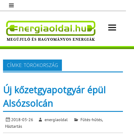
Skip
to
content
Energ
Megújuló és hagyományos energiák.
Minden, ami energia!
CÍMKE:
TÖRÖKORSZÁG
Új kőzetgyapotgyár épül
Alsózsolcán
2018-03-26
energiaoldal
Fűtés-hűtés
,
Háztartás