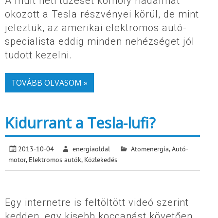
A múlt heti tűzeset komoly riadalmat
okozott a Tesla részvényei körül, de mint
jeleztük, az amerikai elektromos autó-
specialista eddig minden nehézséget jól
tudott kezelni.
TOVÁBB OLVASOM »
Kidurrant a Tesla-lufi?
2013-10-04
energiaoldal
Atomenergia
,
Autó-
motor
,
Elektromos autók
,
Közlekedés
Egy internetre is feltöltött videó szerint
kedden, egy kisebb koccanást követően