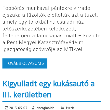
Többórás munkával péntekre virradó
éjszaka a tűzoltók eloltották azt a tüzet,
amely egy törökbálinti családi ház
tetőszerkezetében keletkezett,
feltehetően villámcsapás miatt – közölte
a Pest Megyei Katasztrófavédelmi
Igazgatóság szóvivője az MTI-vel.
TOVÁBB OLVASOM »
Kigyulladt egy kukásautó a
III. kerületben
2013-05-03
energiaoldal
Hírek