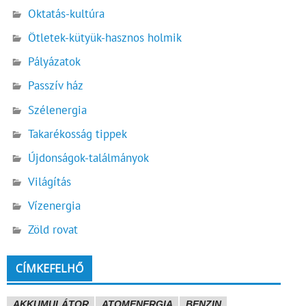
Oktatás-kultúra
Ötletek-kütyük-hasznos holmik
Pályázatok
Passzív ház
Szélenergia
Takarékosság tippek
Újdonságok-találmányok
Világítás
Vízenergia
Zöld rovat
CÍMKEFELHŐ
AKKUMULÁTOR
ATOMENERGIA
BENZIN