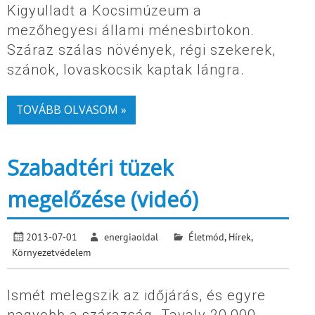
Kigyulladt a Kocsimúzeum a
mezőhegyesi állami ménesbirtokon.
Száraz szálas növények, régi szekerek,
szánok, lovaskocsik kaptak lángra.
TOVÁBB OLVASOM »
Szabadtéri tüzek
megelőzése (videó)
2013-07-01
energiaoldal
Életmód
,
Hírek
,
Környezetvédelem
Ismét melegszik az időjárás, és egyre