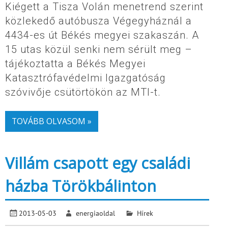
Kiégett a Tisza Volán menetrend szerint
közlekedő autóbusza Végegyháznál a
4434-es út Békés megyei szakaszán. A
15 utas közül senki nem sérült meg –
tájékoztatta a Békés Megyei
Katasztrófavédelmi Igazgatóság
szóvivője csütörtökön az MTI-t.
TOVÁBB OLVASOM »
Villám csapott egy családi
házba Törökbálinton
2013-05-03
energiaoldal
Hírek