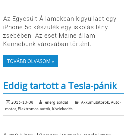
Az Egyesült Államokban kigyulladt egy
iPhone 5c készülék egy iskolás lány
zsebében. Az eset Maine állam
Kennebunk városában történt.
TOVÁBB OLVASOM »
Eddig tartott a Tesla-pánik
2013-10-08
energiaoldal
Akkumulátorok
,
Autó-
motor
,
Elektromos autók
,
Közlekedés