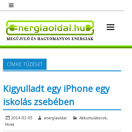
Skip
to
content
Energ
Megújuló és hagyományos energiák.
Minden, ami energia!
CÍMKE:
TŰZESET
Kigyulladt egy iPhone egy
iskolás zsebében
2014-02-05
energiaoldal
Akkumulátorok
,
Hírek