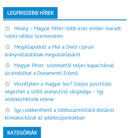
LEGFRISSEBB HÍREK
Hőség – Magyar Péter: több ezer ember maradt
ivóvíz nélkül Szentendrén
Megállapodott a Mol a Shell ciprusi
leányvállalatának megvásárlásáról
Magyar Péter: szombattól teljes kapacitással
újraindulhat a Dunamenti Erőmű
Veszélyben a magyar bor? Súlyos pusztítást
végezhet a szőlő aranyszínű sárgasága – így
védekezhetünk ellene
Így csökkenthető a többszázmilliárd dolláros
klímakockázat az adatközpontokban
KATEGÓRIÁK