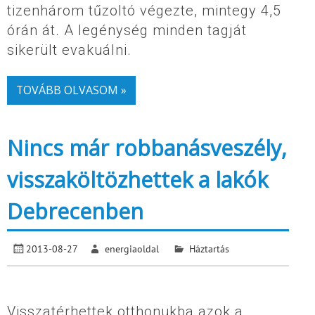
tizenhárom tűzoltó végezte, mintegy 4,5
órán át. A legénység minden tagját
sikerült evakuálni.
TOVÁBB OLVASOM »
Nincs már robbanásveszély,
visszaköltözhettek a lakók
Debrecenben
2013-08-27
energiaoldal
Háztartás
Visszatérhettek otthonukba azok a