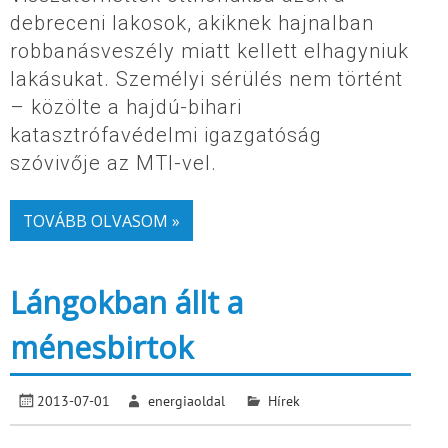
debreceni lakosok, akiknek hajnalban
robbanásveszély miatt kellett elhagyniuk
lakásukat. Személyi sérülés nem történt
– közölte a hajdú-bihari
katasztrófavédelmi igazgatóság
szóvivője az MTI-vel.
TOVÁBB OLVASOM »
Lángokban állt a
ménesbirtok
2013-07-01
energiaoldal
Hírek