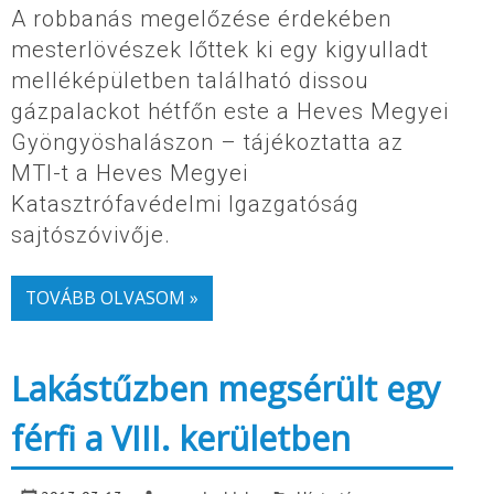
A robbanás megelőzése érdekében
mesterlövészek lőttek ki egy kigyulladt
melléképületben található dissou
gázpalackot hétfőn este a Heves Megyei
Gyöngyöshalászon – tájékoztatta az
MTI-t a Heves Megyei
Katasztrófavédelmi Igazgatóság
sajtószóvivője.
TOVÁBB OLVASOM »
Lakástűzben megsérült egy
férfi a VIII. kerületben