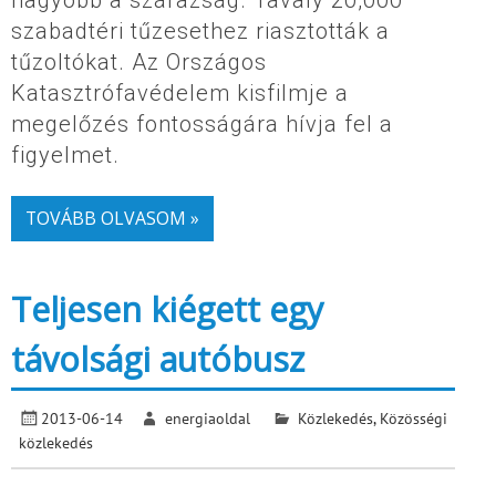
nagyobb a szárazság. Tavaly 20,000
szabadtéri tűzesethez riasztották a
tűzoltókat. Az Országos
Katasztrófavédelem kisfilmje a
megelőzés fontosságára hívja fel a
figyelmet.
TOVÁBB OLVASOM »
Teljesen kiégett egy
távolsági autóbusz
2013-06-14
energiaoldal
Közlekedés
,
Közösségi
közlekedés