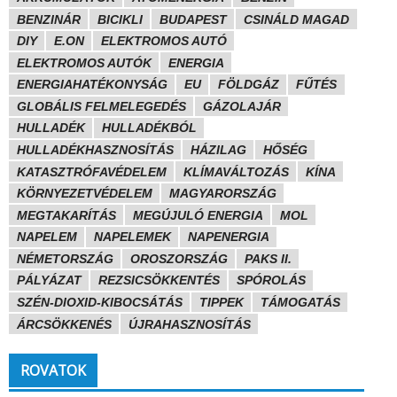
BENZINÁR
BICIKLI
BUDAPEST
CSINÁLD MAGAD
DIY
E.ON
ELEKTROMOS AUTÓ
ELEKTROMOS AUTÓK
ENERGIA
ENERGIAHATÉKONYSÁG
EU
FÖLDGÁZ
FŰTÉS
GLOBÁLIS FELMELEGEDÉS
GÁZOLAJÁR
HULLADÉK
HULLADÉKBÓL
HULLADÉKHASZNOSÍTÁS
HÁZILAG
HŐSÉG
KATASZTRÓFAVÉDELEM
KLÍMAVÁLTOZÁS
KÍNA
KÖRNYEZETVÉDELEM
MAGYARORSZÁG
MEGTAKARÍTÁS
MEGÚJULÓ ENERGIA
MOL
NAPELEM
NAPELEMEK
NAPENERGIA
NÉMETORSZÁG
OROSZORSZÁG
PAKS II.
PÁLYÁZAT
REZSICSÖKKENTÉS
SPÓROLÁS
SZÉN-DIOXID-KIBOCSÁTÁS
TIPPEK
TÁMOGATÁS
ÁRCSÖKKENÉS
ÚJRAHASZNOSÍTÁS
ROVATOK