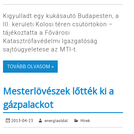
Kigyulladt egy kukásautó Budapesten, a
III. kerületi Kolosi téren csütörtökön –
tájékoztatta a Fővárosi
Katasztrófavédelmi Igazgatóság
sajtóügyeletese az MTI-t.
TOVÁBB OLVASOM »
Mesterlövészek lőtték ki a
gázpalackot
2013-04-23
energiaoldal
Hírek