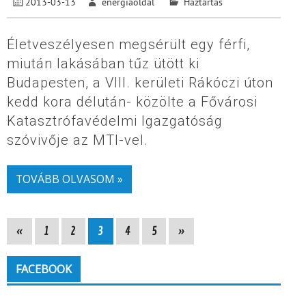
2013-03-13
energiaoldal
Háztartás
Életveszélyesen megsérült egy férfi,
miután lakásában tűz ütött ki
Budapesten, a VIII. kerületi Rákóczi úton
kedd kora délután- közölte a Fővárosi
Katasztrófavédelmi Igazgatóság
szóvivője az MTI-vel.
TOVÁBB OLVASOM »
«
1
2
3
4
5
»
FACEBOOK