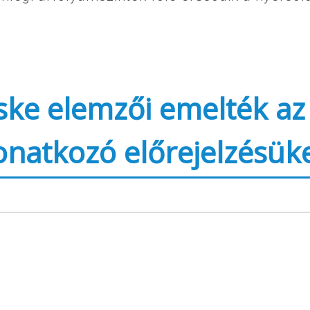
ke elemzői emelték az
vonatkozó előrejelzésük