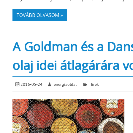
TOVÁBB OLVASOM »
A Goldman és a Dans
olaj idei átlagárára 
2016-05-24
energiaoldal
Hírek