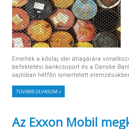
Emelték a kőolaj idei átlagárára vonatko
befektetési bankcsoport és a Danske Bank
sajtóban hétfőn ismertetett elemzésükbe
TOVÁBB OLVASOM »
Az Exxon Mobil megk