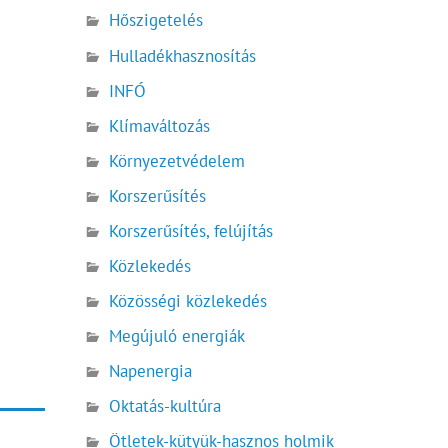
Hőszigetelés
Hulladékhasznosítás
INFÓ
Klímaváltozás
Környezetvédelem
Korszerűsítés
Korszerűsítés, felújítás
Közlekedés
Közösségi közlekedés
Megújuló energiák
Napenergia
Oktatás-kultúra
Ötletek-kütyük-hasznos holmik