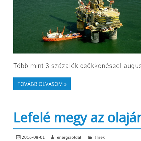
Több mint 3 százalék csökkenéssel auguszt
TOVÁBB OLVASOM »
Lefelé megy az olajá
2016-08-01
energiaoldal
Hírek