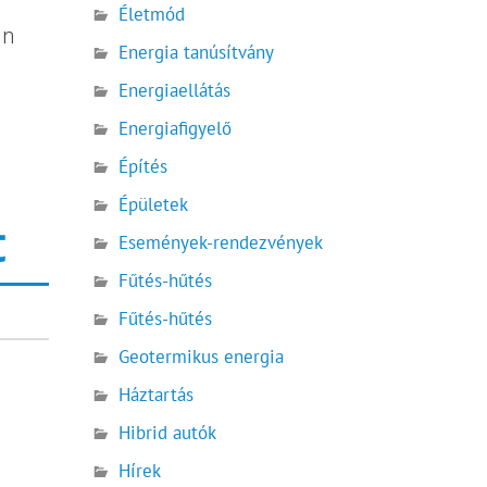
Életmód
an
Energia tanúsítvány
Energiaellátás
Energiafigyelő
Építés
Épületek
t
Események-rendezvények
Fűtés-hűtés
Fűtés-hűtés
Geotermikus energia
Háztartás
Hibrid autók
Hírek