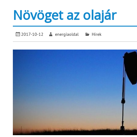
Növöget az olajár
2017-10-12
energiaoldal
Hírek