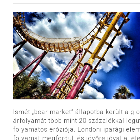
Ismét „bear market” állapotba került a glo
árfolyamát több mint 20 százalékkal legu
folyamatos eróziója. Londoni iparági el
folyamat megfordul, és jövőre jóval a jel