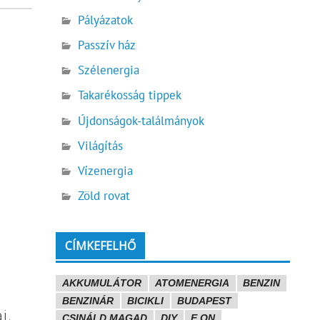
Pályázatok
Passzív ház
Szélenergia
Takarékosság tippek
Újdonságok-találmányok
Világítás
Vízenergia
Zöld rovat
CÍMKEFELHŐ
AKKUMULÁTOR
ATOMENERGIA
BENZIN
BENZINÁR
BICIKLI
BUDAPEST
j.
CSINÁLD MAGAD
DIY
E.ON