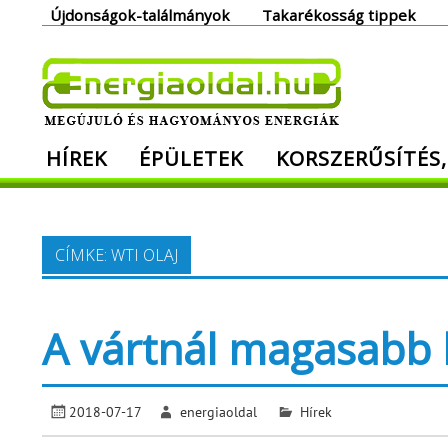
Skip
Újdonságok-találmányok
Takarékosság tippek
to
content
Ener
HÍREK
ÉPÜLETEK
KORSZERŰSÍTÉS,
Megújuló és hagyományos energiák. Min
CÍMKE:
WTI OLAJ
A vártnál magasabb l
2018-07-17
energiaoldal
Hírek