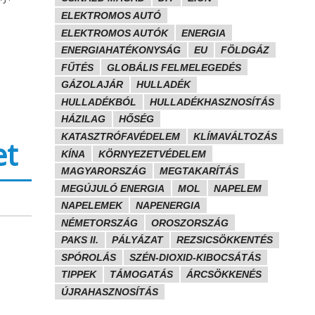
ELEKTROMOS AUTÓ
ELEKTROMOS AUTÓK
ENERGIA
ENERGIAHATÉKONYSÁG
EU
FÖLDGÁZ
FŰTÉS
GLOBÁLIS FELMELEGEDÉS
GÁZOLAJÁR
HULLADÉK
HULLADÉKBÓL
HULLADÉKHASZNOSÍTÁS
HÁZILAG
HŐSÉG
KATASZTRÓFAVÉDELEM
KLÍMAVÁLTOZÁS
et
KÍNA
KÖRNYEZETVÉDELEM
MAGYARORSZÁG
MEGTAKARÍTÁS
MEGÚJULÓ ENERGIA
MOL
NAPELEM
NAPELEMEK
NAPENERGIA
NÉMETORSZÁG
OROSZORSZÁG
PAKS II.
PÁLYÁZAT
REZSICSÖKKENTÉS
SPÓROLÁS
SZÉN-DIOXID-KIBOCSÁTÁS
TIPPEK
TÁMOGATÁS
ÁRCSÖKKENÉS
ÚJRAHASZNOSÍTÁS