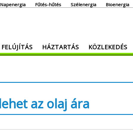
Napenergia
Fűtés-hűtés
Szélenergia
Bioenergia
giaoldal
 FELÚJÍTÁS
HÁZTARTÁS
KÖZLEKEDÉS
den, ami energia!
ehet az olaj ára