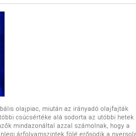
bális olajpiac, miután az irányadó olajfajták
tóbbi csúcsértéke alá sodorta az utóbbi hetek
emzők mindazonáltal azzal számolnak, hogy a
enlegi árfolyamszintek fölé erősödik a nyersola