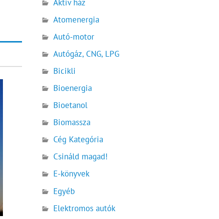
Aktív ház
Atomenergia
Autó-motor
Autógáz, CNG, LPG
Bicikli
Bioenergia
Bioetanol
Biomassza
Cég Kategória
Csináld magad!
E-könyvek
Egyéb
Elektromos autók