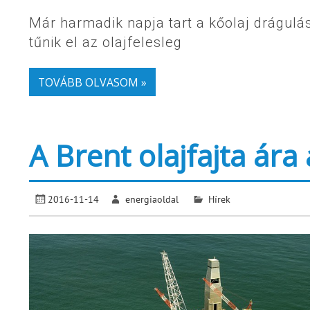
Már harmadik napja tart a kőolaj drágulás
tűnik el az olajfelesleg
TOVÁBB OLVASOM »
A Brent olajfajta ára
2016-11-14
energiaoldal
Hírek