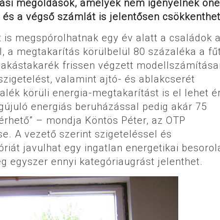
zási megoldások, amelyek nem igényelnek öne
 és a végső számlát is jelentősen csökkenthet
t is megspórolhatnak egy év alatt a családok 
l, a megtakarítás körülbelül 80 százaléka a fű
Lakástakarék frissen végzett modellszámításai
zigetelést, valamint ajtó- és ablakcserét
ék körüli energia-megtakarítást is el lehet ér
egújuló energiás beruházással pedig akár 75
lérhető” – mondja Köntös Péter, az OTP
e. A vezető szerint szigeteléssel és
iát javulhat egy ingatlan energetikai besorol
g egyszer ennyi kategóriaugrást jelenthet.