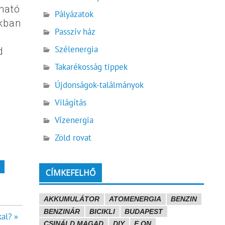
nható
Pályázatok
ókban
Passzív ház
Szélenergia
d
Takarékosság tippek
Újdonságok-találmányok
Világítás
Vízenergia
Zöld rovat
G
CÍMKEFELHŐ
AKKUMULÁTOR
ATOMENERGIA
BENZIN
BENZINÁR
BICIKLI
BUDAPEST
al? »
CSINÁLD MAGAD
DIY
E.ON