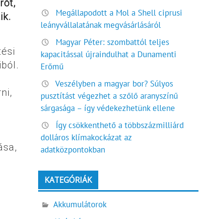
rőt,
Megállapodott a Mol a Shell ciprusi
ik.
leányvállalatának megvásárlásáról
a
Magyar Péter: szombattól teljes
tési
kapacitással újraindulhat a Dunamenti
ból.
Erőmű
Veszélyben a magyar bor? Súlyos
ni,
pusztítást végezhet a szőlő aranyszínű
sárgasága – így védekezhetünk ellene
Így csökkenthető a többszázmilliárd
dolláros klímakockázat az
ása,
adatközpontokban
KATEGÓRIÁK
Akkumulátorok