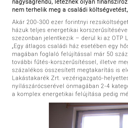
nagyságrendű, léteznek olyan finanszíro
nem terhelik meg a családi költségvetést,
Akár 200-300 ezer forintnyi rezsiköltsége
házuk teljes energetikai korszerűsítéséve
szezonban jelentkezik – derül ki az OTP 
„Egy átlagos családi ház esetében egy hős
magában foglaló felújítással már 50 százal
további fűtés-korszerűsítéssel, illetve m
százalékos összesített megtakarítás is e
Lakástakarék Zrt. vezérigazgató-helyettes
nyílászárócserével önmagában 2-4 kategór
a komplex energetikai felújítása pedig mé