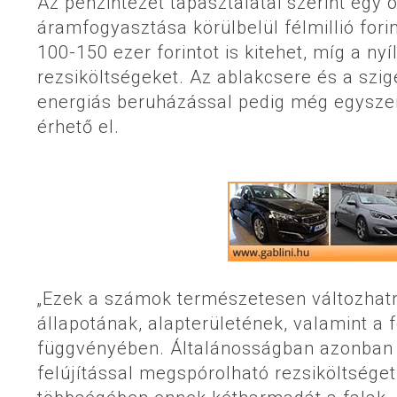
Az pénzintézet tapasztalatai szerint egy 
áramfogyasztása körülbelül félmillió fori
100-150 ezer forintot is kitehet, míg a ny
rezsiköltségeket. Az ablakcsere és a szig
energiás beruházással pedig még egyszer
érhető el.
„Ezek a számok természetesen változhatnak
állapotának, alapterületének, valamint a 
függvényében. Általánosságban azonban 
felújítással megspórolható rezsiköltsége