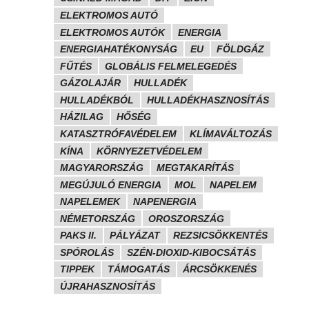
ELEKTROMOS AUTÓ
ELEKTROMOS AUTÓK
ENERGIA
ENERGIAHATÉKONYSÁG
EU
FÖLDGÁZ
FŰTÉS
GLOBÁLIS FELMELEGEDÉS
GÁZOLAJÁR
HULLADÉK
HULLADÉKBÓL
HULLADÉKHASZNOSÍTÁS
HÁZILAG
HŐSÉG
KATASZTRÓFAVÉDELEM
KLÍMAVÁLTOZÁS
KÍNA
KÖRNYEZETVÉDELEM
MAGYARORSZÁG
MEGTAKARÍTÁS
MEGÚJULÓ ENERGIA
MOL
NAPELEM
NAPELEMEK
NAPENERGIA
NÉMETORSZÁG
OROSZORSZÁG
PAKS II.
PÁLYÁZAT
REZSICSÖKKENTÉS
SPÓROLÁS
SZÉN-DIOXID-KIBOCSÁTÁS
TIPPEK
TÁMOGATÁS
ÁRCSÖKKENÉS
ÚJRAHASZNOSÍTÁS