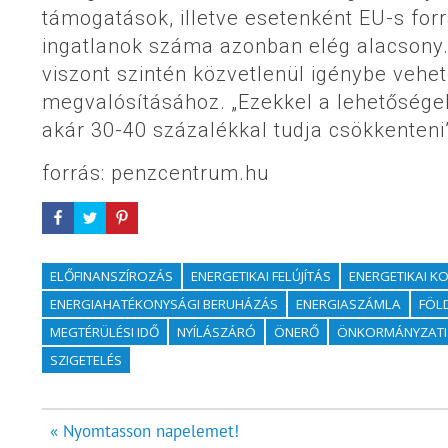
támogatások, illetve esetenként EU-s for
ingatlanok száma azonban elég alacsony.
viszont szintén közvetlenül igénybe vehe
megvalósításához. „Ezekkel a lehetősége
akár 30-40 százalékkal tudja csökkenteni
forrás: penzcentrum.hu
ELŐFINANSZÍROZÁS
ENERGETIKAI FELÚJÍTÁS
ENERGETIKAI K
ENERGIAHATÉKONYSÁGI BERUHÁZÁS
ENERGIASZÁMLA
FÖL
MEGTÉRÜLÉSI IDŐ
NYÍLÁSZÁRÓ
ÖNERŐ
ÖNKORMÁNYZATI
SZIGETELÉS
Bejegyzés
« Nyomtasson napelemet!