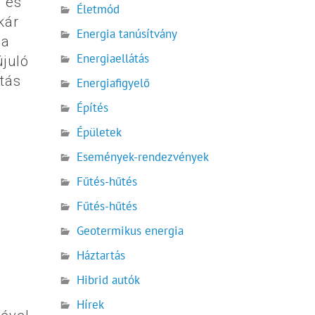
- és
Életmód
kár
Energia tanúsítvány
 a
Energiaellátás
újuló
tás
Energiafigyelő
Építés
Épületek
Események-rendezvények
Fűtés-hűtés
Fűtés-hűtés
Geotermikus energia
Háztartás
Hibrid autók
Hírek