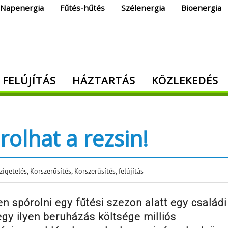
Napenergia
Fűtés-hűtés
Szélenergia
Bioenergia
giaoldal
 FELÚJÍTÁS
HÁZTARTÁS
KÖZLEKEDÉS
den, ami energia!
rolhat a rezsin!
zigetelés
,
Korszerűsítés
,
Korszerűsítés, felújítás
en spórolni egy fűtési szezon alatt egy családi
egy ilyen beruházás költsége milliós