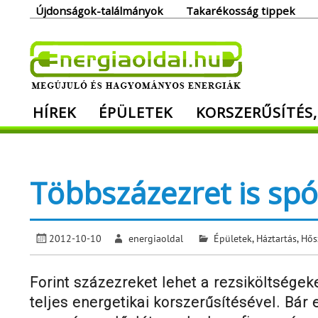
Skip
Újdonságok-találmányok
Takarékosság tippek
to
content
Ener
HÍREK
ÉPÜLETEK
KORSZERŰSÍTÉS,
Megújuló és hagyományos energiák. Min
Többszázezret is spó
2012-10-10
energiaoldal
Épületek
,
Háztartás
,
Hős
Forint százezreket lehet a rezsiköltségek
teljes energetikai korszerűsítésével. Bár 