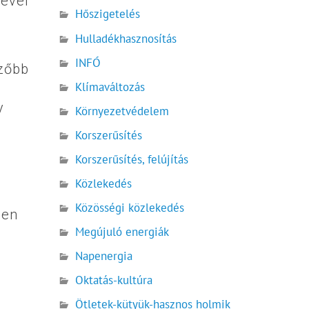
sével
Hőszigetelés
Hulladékhasznosítás
INFÓ
ezőbb
Klímaváltozás
y
Környezetvédelem
Korszerűsítés
Korszerűsítés, felújítás
Közlekedés
Közösségi közlekedés
ben
Megújuló energiák
Napenergia
Oktatás-kultúra
Ötletek-kütyük-hasznos holmik