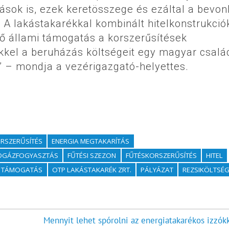
rások is, ezek keretösszege és ezáltal a bevo
 A lakástakarékkal kombinált hitelkonstrukci
tő állami támogatás a korszerűsítések
kkel a beruházás költségeit egy magyar csalá
” – mondja a vezérigazgató-helyettes.
ORSZERŰSÍTÉS
ENERGIA MEGTAKARÍTÁS
DGÁZFOGYASZTÁS
FŰTÉSI SZEZON
FŰTÉSKORSZERŰSÍTÉS
HITEL
 TÁMOGATÁS
OTP LAKÁSTAKARÉK ZRT.
PÁLYÁZAT
REZSIKÖLTSÉ
Mennyit lehet spórolni az energiatakarékos izzókk