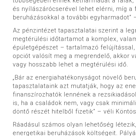
többségében ennek kétharmadát a falak, 
és nyílászárócserével lehet elérni, míg a
beruházásokkal a további egyharmadot” 
Az pénzintézet tapasztalatai szerint a l
megtérülési időtartamot a komplex, valam
épületgépészet – tartalmazó felújítással,
opciót valósít meg a megrendelő, akkor v
vagy hosszabb lehet a megtérülési idő.
„Bár az energiahatékonyságot növelő ber
tapasztalataink azt mutatják, hogy az ene
finanszírozhatók lennének a rezsikiadás
is, ha a családok nem, vagy csak minimáli
döntő részét hitelből fizetik” – véli Köntös
Ráadásul számos olyan lehetőség létezik
energetikai beruházások költségeit. Pály