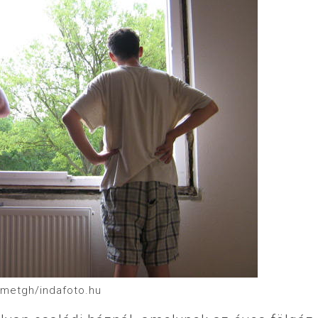
emetgh/indafoto.hu