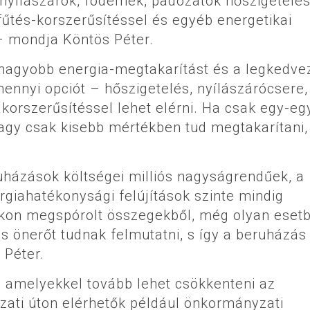
nyílászárók, födémek, padozatok hőszigetelé
 fűtés-korszerűsítéssel és egyéb energetikai
– mondja Köntös Péter.
egnagyobb energia-megtakarítást és a legkedv
ennyi opciót – hőszigetelés, nyílászárócsere,
 korszerűsítéssel lehet elérni. Ha csak egy-eg
agy csak kisebb mértékben tud megtakarítani,
uházások költségei milliós nagyságrendűek, a
rgiahatékonysági felújítások szinte mindig
okon megspórolt összegekből, még olyan eset
s önerőt tudnak felmutatni, s így a beruházás
 Péter.
, amelyekkel tovább lehet csökkenteni az
ázati úton elérhetők például önkormányzati