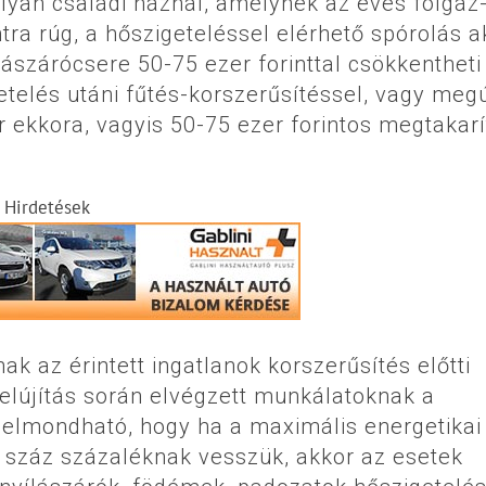
olyan családi háznál, amelynek az éves fölgáz
ntra rúg, a hőszigeteléssel elérhető spórolás a
ílászárócsere 50-75 ezer forinttal csökkentheti
etelés utáni fűtés-korszerűsítéssel, vagy meg
 ekkora, vagyis 50-75 ezer forintos megtakarí
Hirdetések
 az érintett ingatlanok korszerűsítés előtti
felújítás során elvégzett munkálatoknak a
elmondható, hogy ha a maximális energetikai
t száz százaléknak vesszük, akkor az esetek