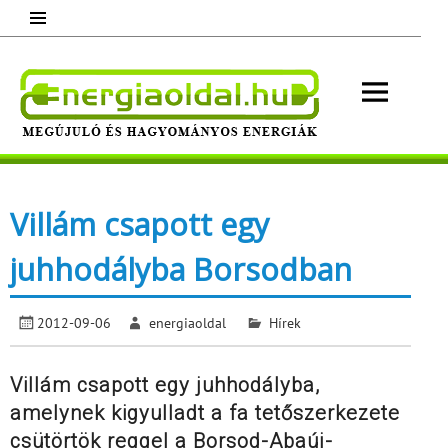
Skip
to
content
Energ
Megújuló és hagyományos energiák.
Minden, ami energia!
Villám csapott egy
juhhodályba Borsodban
2012-09-06
energiaoldal
Hírek
Villám csapott egy juhhodályba,
amelynek kigyulladt a fa tetőszerkezete
csütörtök reggel a Borsod-Abaúj-