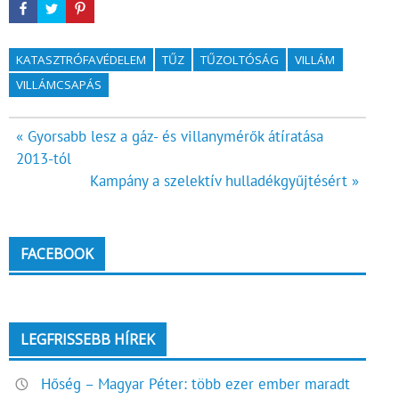
KATASZTRÓFAVÉDELEM
TŰZ
TŰZOLTÓSÁG
VILLÁM
VILLÁMCSAPÁS
Bejegyzés
« Gyorsabb lesz a gáz- és villanymérők átíratása
2013-tól
navigáció
Kampány a szelektív hulladékgyűjtésért »
FACEBOOK
LEGFRISSEBB HÍREK
Hőség – Magyar Péter: több ezer ember maradt