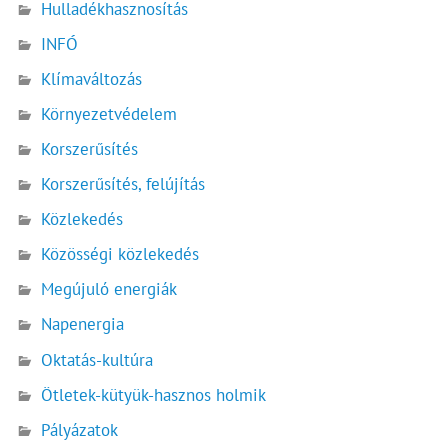
Hulladékhasznosítás
INFÓ
Klímaváltozás
Környezetvédelem
Korszerűsítés
Korszerűsítés, felújítás
Közlekedés
Közösségi közlekedés
Megújuló energiák
Napenergia
Oktatás-kultúra
Ötletek-kütyük-hasznos holmik
Pályázatok