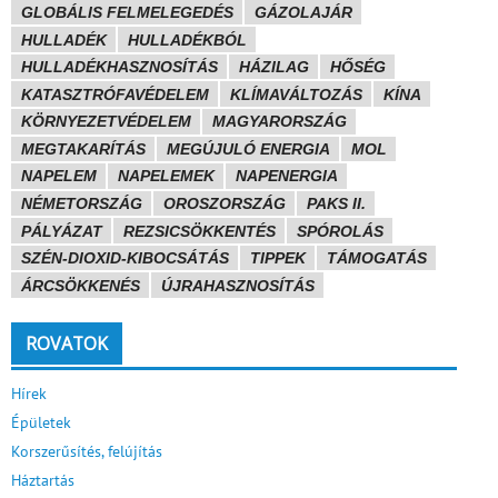
GLOBÁLIS FELMELEGEDÉS
GÁZOLAJÁR
HULLADÉK
HULLADÉKBÓL
HULLADÉKHASZNOSÍTÁS
HÁZILAG
HŐSÉG
KATASZTRÓFAVÉDELEM
KLÍMAVÁLTOZÁS
KÍNA
KÖRNYEZETVÉDELEM
MAGYARORSZÁG
MEGTAKARÍTÁS
MEGÚJULÓ ENERGIA
MOL
NAPELEM
NAPELEMEK
NAPENERGIA
NÉMETORSZÁG
OROSZORSZÁG
PAKS II.
PÁLYÁZAT
REZSICSÖKKENTÉS
SPÓROLÁS
SZÉN-DIOXID-KIBOCSÁTÁS
TIPPEK
TÁMOGATÁS
ÁRCSÖKKENÉS
ÚJRAHASZNOSÍTÁS
ROVATOK
Hírek
Épületek
Korszerűsítés, felújítás
Háztartás