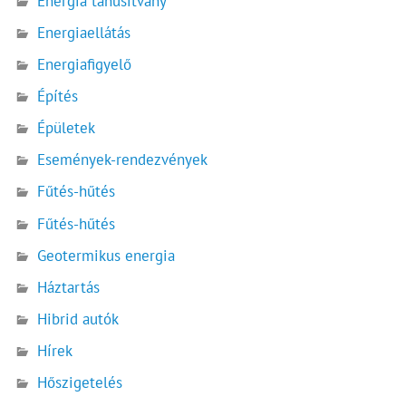
Energia tanúsítvány
Energiaellátás
Energiafigyelő
Építés
Épületek
Események-rendezvények
Fűtés-hűtés
Fűtés-hűtés
Geotermikus energia
Háztartás
Hibrid autók
Hírek
Hőszigetelés