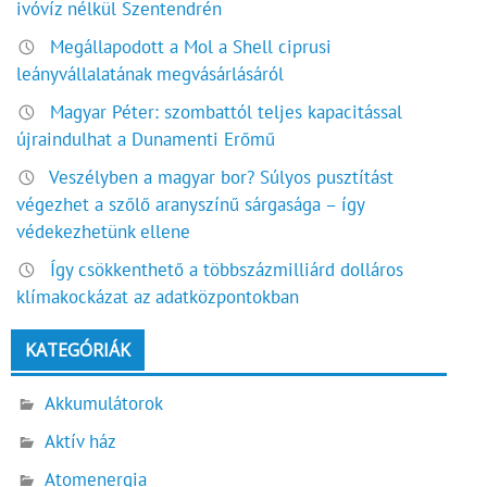
ivóvíz nélkül Szentendrén
Megállapodott a Mol a Shell ciprusi
leányvállalatának megvásárlásáról
Magyar Péter: szombattól teljes kapacitással
újraindulhat a Dunamenti Erőmű
Veszélyben a magyar bor? Súlyos pusztítást
végezhet a szőlő aranyszínű sárgasága – így
védekezhetünk ellene
Így csökkenthető a többszázmilliárd dolláros
klímakockázat az adatközpontokban
KATEGÓRIÁK
Akkumulátorok
Aktív ház
Atomenergia