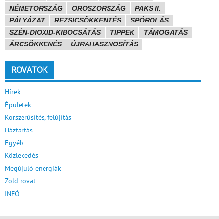
NÉMETORSZÁG
OROSZORSZÁG
PAKS II.
PÁLYÁZAT
REZSICSÖKKENTÉS
SPÓROLÁS
SZÉN-DIOXID-KIBOCSÁTÁS
TIPPEK
TÁMOGATÁS
ÁRCSÖKKENÉS
ÚJRAHASZNOSÍTÁS
ROVATOK
Hírek
Épületek
Korszerűsítés, felújítás
Háztartás
Egyéb
Közlekedés
Megújuló energiák
Zöld rovat
INFÓ