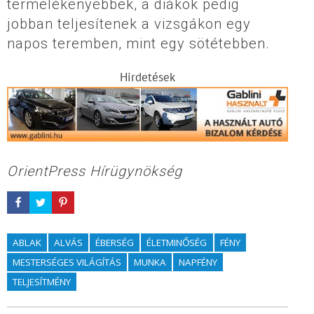
termelékenyebbek, a diákok pedig
jobban teljesítenek a vizsgákon egy
napos teremben, mint egy sötétebben.
Hirdetések
OrientPress Hírügynökség
ABLAK
ALVÁS
ÉBERSÉG
ÉLETMINŐSÉG
FÉNY
MESTERSÉGES VILÁGÍTÁS
MUNKA
NAPFÉNY
TELJESÍTMÉNY