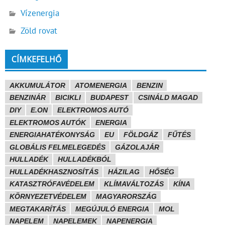
Vízenergia
Zöld rovat
CÍMKEFELHŐ
AKKUMULÁTOR
ATOMENERGIA
BENZIN
BENZINÁR
BICIKLI
BUDAPEST
CSINÁLD MAGAD
DIY
E.ON
ELEKTROMOS AUTÓ
ELEKTROMOS AUTÓK
ENERGIA
ENERGIAHATÉKONYSÁG
EU
FÖLDGÁZ
FŰTÉS
GLOBÁLIS FELMELEGEDÉS
GÁZOLAJÁR
HULLADÉK
HULLADÉKBÓL
HULLADÉKHASZNOSÍTÁS
HÁZILAG
HŐSÉG
KATASZTRÓFAVÉDELEM
KLÍMAVÁLTOZÁS
KÍNA
KÖRNYEZETVÉDELEM
MAGYARORSZÁG
MEGTAKARÍTÁS
MEGÚJULÓ ENERGIA
MOL
NAPELEM
NAPELEMEK
NAPENERGIA