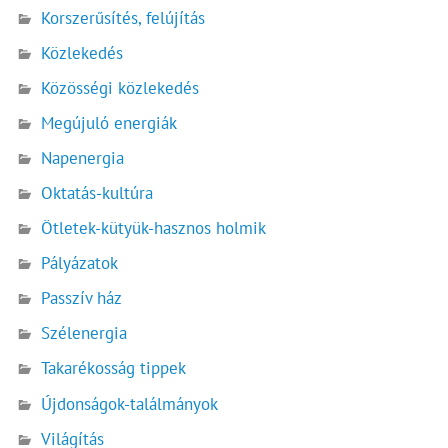
Korszerűsítés, felújítás
Közlekedés
Közösségi közlekedés
Megújuló energiák
Napenergia
Oktatás-kultúra
Ötletek-kütyük-hasznos holmik
Pályázatok
Passzív ház
Szélenergia
Takarékosság tippek
Újdonságok-találmányok
Világítás