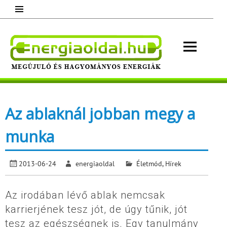
Skip
to
content
Energ
Megújuló és hagyományos energiák.
Minden, ami energia!
Az ablaknál jobban megy a
munka
2013-06-24
energiaoldal
Életmód
,
Hírek
Az irodában lévő ablak nemcsak
karrierjének tesz jót, de úgy tűnik, jót
tesz az egészségnek is. Egy tanulmány