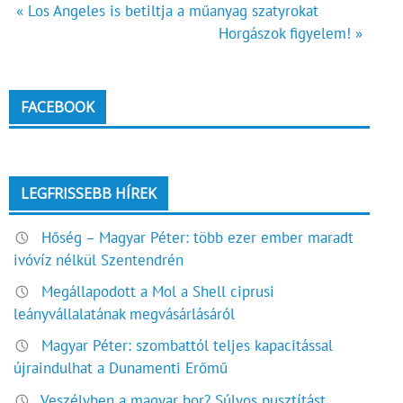
Bejegyzés
« Los Angeles is betiltja a műanyag szatyrokat
Horgászok figyelem! »
navigáció
FACEBOOK
LEGFRISSEBB HÍREK
Hőség – Magyar Péter: több ezer ember maradt
ivóvíz nélkül Szentendrén
Megállapodott a Mol a Shell ciprusi
leányvállalatának megvásárlásáról
Magyar Péter: szombattól teljes kapacitással
újraindulhat a Dunamenti Erőmű
Veszélyben a magyar bor? Súlyos pusztítást