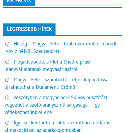
FACEBOOK
LEGFRISSEBB HÍREK
Hőség – Magyar Péter: több ezer ember maradt
ivóvíz nélkül Szentendrén
Megállapodott a Mol a Shell ciprusi
leányvállalatának megvásárlásáról
Magyar Péter: szombattól teljes kapacitással
újraindulhat a Dunamenti Erőmű
Veszélyben a magyar bor? Súlyos pusztítást
végezhet a szőlő aranyszínű sárgasága – így
védekezhetünk ellene
Így csökkenthető a többszázmilliárd dolláros
klímakockázat az adatközpontokban