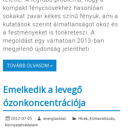
kompakt fénycsövekhez hasonlóan
sokakat zavar kékes színű fényük, ami a
kutatások szerint álmatlanságot okoz és
a festményeket is tönkreteszi. A
megoldást egy várhatóan 2013-ban
megjelenő újdonság jelentheti
TOVÁBB OLVASOM »
Emelkedik a levegő
ózonkoncentrációja
2012-07-05
energiaoldal
Hírek
,
Klímaváltozás
,
Környezetvédelem