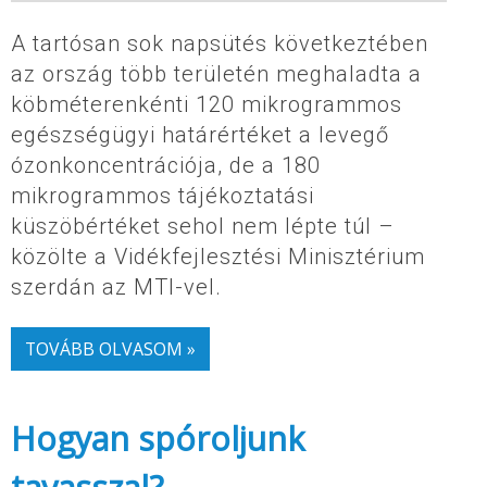
A tartósan sok napsütés következtében
az ország több területén meghaladta a
köbméterenkénti 120 mikrogrammos
egészségügyi határértéket a levegő
ózonkoncentrációja, de a 180
mikrogrammos tájékoztatási
küszöbértéket sehol nem lépte túl –
közölte a Vidékfejlesztési Minisztérium
szerdán az MTI-vel.
TOVÁBB OLVASOM »
Hogyan spóroljunk