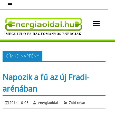
Skip
to
content
Energ
Megújuló és hagyományos energiák.
Minden, ami energia!
CÍMKE:
NAPFÉNY
Napozik a fű az új Fradi-
arénában
2014-10-08
energiaoldal
Zöld rovat