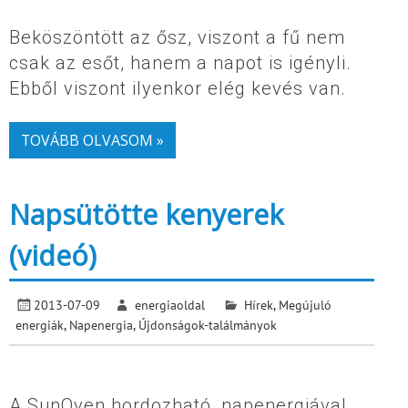
Beköszöntött az ősz, viszont a fű nem
csak az esőt, hanem a napot is igényli.
Ebből viszont ilyenkor elég kevés van.
TOVÁBB OLVASOM »
Napsütötte kenyerek
(videó)
2013-07-09
energiaoldal
Hírek
,
Megújuló
energiák
,
Napenergia
,
Újdonságok-találmányok
A SunOven hordozható, napenergiával