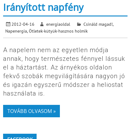
Irányított napfény
2012-04-16
energiaoldal
Csináld magad!
,
Napenergia
,
Ötletek-kütyük-hasznos holmik
A napelem nem az egyetlen módja
annak, hogy természetes fénnyel lássuk
el a háztartást. Az árnyékos oldalon
fekvő szobák megvilágítására nagyon jó
és igazán egyszerű módszer a heliostat
használata is.
TOVÁBB OLVASOM »