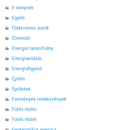
E-könyvek
Egyéb
Elektromos autók
Életmód
Energia tanúsítvány
Energiaellátás
Energiafigyelő
Építés
Épületek
Események-rendezvények
Fűtés-hűtés
Fűtés-hűtés
Geotermikus energia