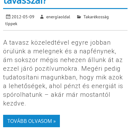
tavasszal?
2012-05-09
energiaoldal
Takarékosság
tippek
A tavasz közeledtével egyre jobban
örülünk a melegnek és a napfénynek,
ám sokszor mégis nehezen állunk át az
ezzel járó pozitívumokra. Megéri pedig
tudatosítani magunkban, hogy mik azok
a lehetőségek, ahol pénzt és energiát is
spórolhatunk – akár már mostantól
kezdve.
TOVÁBB OLVASOM »