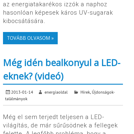
az energiatakarékos izzók a naphoz
hasonlóan képesek káros UV-sugarak
kibocsátására.
TOVÁBB OLVASOM »
Még idén bealkonyul a LED-
eknek? (videó)
2013-01-14
energiaoldal
Hírek
,
Újdonságok-
találmányok
Még el sem terjedt teljesen a LED-
világítás, de már sűrűsödnek a fellegek
felette. A legfőbb probléma, hogy a