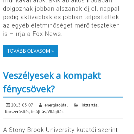
munkavállalók, akik ablakos irodában
dolgoznak jobban alszanak éjjel, nappal
pedig aktívabbak és jobban teljesítettek
az egyéb életminőséget mérő teszteken
is – írja a Fox News.
TOVÁBB OLVASOM »
Veszélyesek a kompakt
fénycsövek?
2013-03-07
energiaoldal
Háztartás
,
Korszerűsítés, felújítás
,
Világítás
A Stony Brook University kutatói szerint