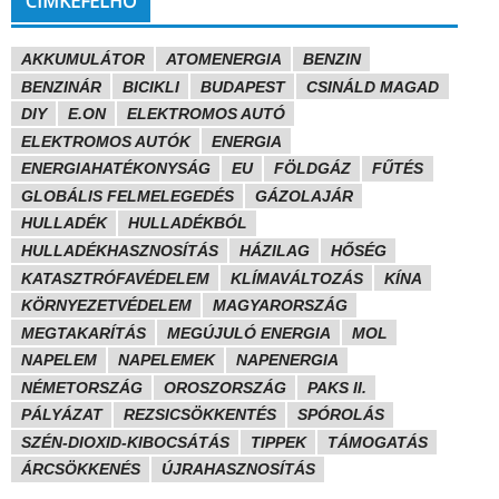
CÍMKEFELHŐ
AKKUMULÁTOR
ATOMENERGIA
BENZIN
BENZINÁR
BICIKLI
BUDAPEST
CSINÁLD MAGAD
DIY
E.ON
ELEKTROMOS AUTÓ
ELEKTROMOS AUTÓK
ENERGIA
ENERGIAHATÉKONYSÁG
EU
FÖLDGÁZ
FŰTÉS
GLOBÁLIS FELMELEGEDÉS
GÁZOLAJÁR
HULLADÉK
HULLADÉKBÓL
HULLADÉKHASZNOSÍTÁS
HÁZILAG
HŐSÉG
KATASZTRÓFAVÉDELEM
KLÍMAVÁLTOZÁS
KÍNA
KÖRNYEZETVÉDELEM
MAGYARORSZÁG
MEGTAKARÍTÁS
MEGÚJULÓ ENERGIA
MOL
NAPELEM
NAPELEMEK
NAPENERGIA
NÉMETORSZÁG
OROSZORSZÁG
PAKS II.
PÁLYÁZAT
REZSICSÖKKENTÉS
SPÓROLÁS
SZÉN-DIOXID-KIBOCSÁTÁS
TIPPEK
TÁMOGATÁS
ÁRCSÖKKENÉS
ÚJRAHASZNOSÍTÁS