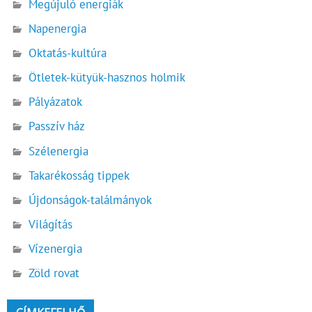
Megújuló energiák
Napenergia
Oktatás-kultúra
Ötletek-kütyük-hasznos holmik
Pályázatok
Passzív ház
Szélenergia
Takarékosság tippek
Újdonságok-találmányok
Világítás
Vízenergia
Zöld rovat