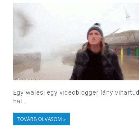
Egy walesi egy videoblogger lány vihartu
hal…
TOVÁBB OLVASOM »