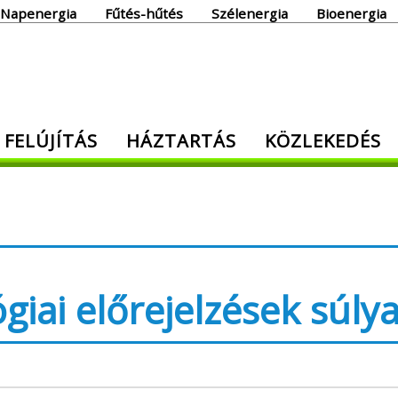
Napenergia
Fűtés-hűtés
Szélenergia
Bioenergia
giaoldal
 FELÚJÍTÁS
HÁZTARTÁS
KÖZLEKEDÉS
den, ami energia!
iai előrejelzések súly