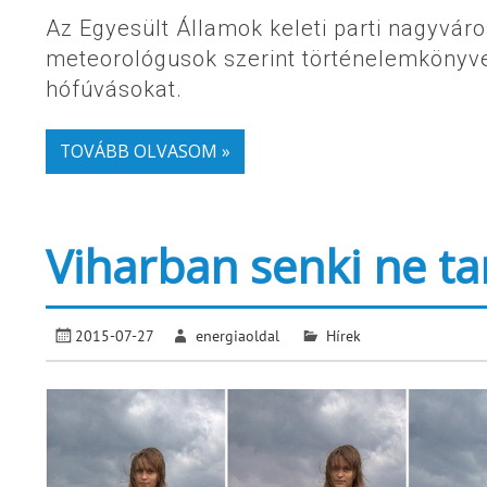
Az Egyesült Államok keleti parti nagyváro
meteorológusok szerint történelemkönyve
hófúvásokat.
TOVÁBB OLVASOM »
Viharban senki ne t
2015-07-27
energiaoldal
Hírek