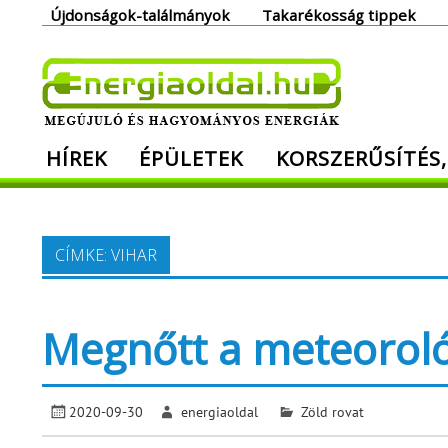
Skip
Újdonságok-találmányok
Takarékosság tippek
to
content
Ener
HÍREK
ÉPÜLETEK
KORSZERŰSÍTÉS,
Megújuló és hagyományos energiák. Min
CÍMKE:
VIHAR
Megnőtt a meteorológ
2020-09-30
energiaoldal
Zöld rovat