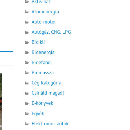
Aktív ház
Atomenergia
Autó-motor
Autógáz, CNG, LPG
Bicikli
Bioenergia
Bioetanol
Biomassza
Cég Kategória
Csináld magad!
E-könyvek
Egyéb
Elektromos autók