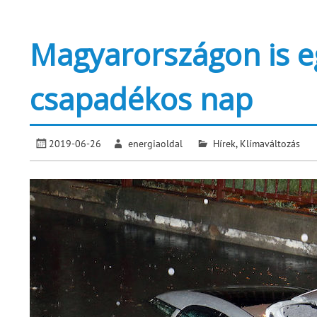
Magyarországon is e
csapadékos nap
2019-06-26
energiaoldal
Hírek
,
Klímaváltozás