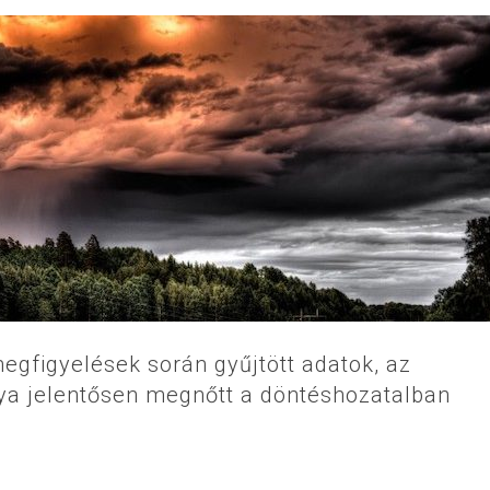
megfigyelések során gyűjtött adatok, az
lya jelentősen megnőtt a döntéshozatalban