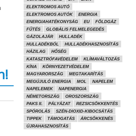
a
ELEKTROMOS AUTÓ
ELEKTROMOS AUTÓK
ENERGIA
ENERGIAHATÉKONYSÁG
EU
FÖLDGÁZ
FŰTÉS
GLOBÁLIS FELMELEGEDÉS
GÁZOLAJÁR
HULLADÉK
HULLADÉKBÓL
HULLADÉKHASZNOSÍTÁS
HÁZILAG
HŐSÉG
KATASZTRÓFAVÉDELEM
KLÍMAVÁLTOZÁS
KÍNA
KÖRNYEZETVÉDELEM
n!
MAGYARORSZÁG
MEGTAKARÍTÁS
MEGÚJULÓ ENERGIA
MOL
NAPELEM
NAPELEMEK
NAPENERGIA
NÉMETORSZÁG
OROSZORSZÁG
PAKS II.
PÁLYÁZAT
REZSICSÖKKENTÉS
SPÓROLÁS
SZÉN-DIOXID-KIBOCSÁTÁS
TIPPEK
TÁMOGATÁS
ÁRCSÖKKENÉS
ÚJRAHASZNOSÍTÁS