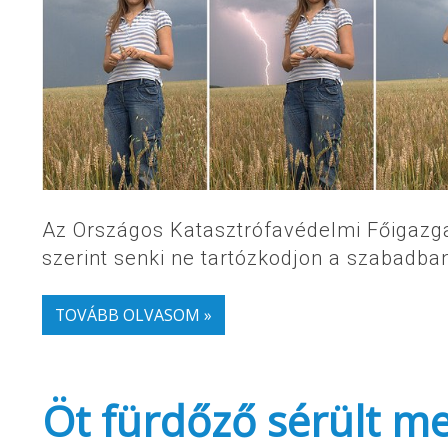
Az Országos Katasztrófavédelmi Főigazga
szerint senki ne tartózkodjon a szabadban
TOVÁBB OLVASOM »
Öt fürdőző sérült m