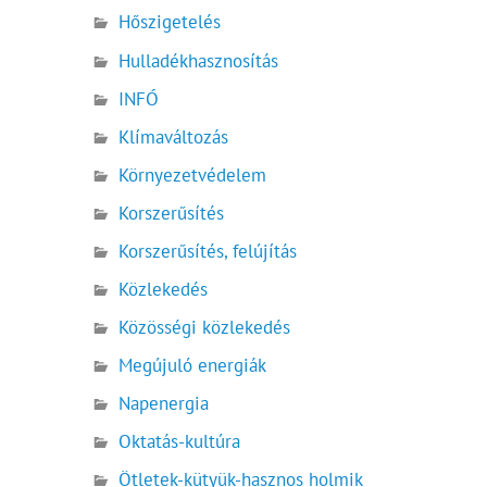
Hőszigetelés
Hulladékhasznosítás
INFÓ
Klímaváltozás
Környezetvédelem
Korszerűsítés
Korszerűsítés, felújítás
Közlekedés
Közösségi közlekedés
Megújuló energiák
Napenergia
Oktatás-kultúra
Ötletek-kütyük-hasznos holmik