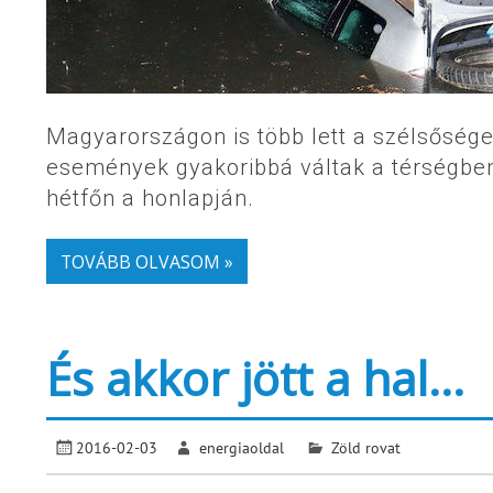
Magyarországon is több lett a szélsőség
események gyakoribbá váltak a térségben
hétfőn a honlapján.
TOVÁBB OLVASOM »
És akkor jött a hal…
2016-02-03
energiaoldal
Zöld rovat