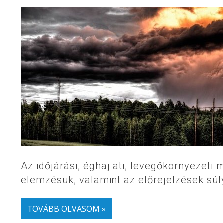
Az időjárási, éghajlati, levegőkörnyezeti 
elemzésük, valamint az előrejelzések sú
TOVÁBB OLVASOM »