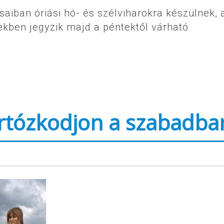
saiban óriási hó- és szélviharokra készülnek, 
kben jegyzik majd a péntektől várható
artózkodjon a szabadba