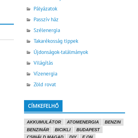
Pályázatok
Passzív ház
Szélenergia
Takarékosság tippek
Újdonságok-találmányok
Világítás
Vízenergia
Zöld rovat
CÍMKEFELHŐ
AKKUMULÁTOR
ATOMENERGIA
BENZIN
BENZINÁR
BICIKLI
BUDAPEST
CSINÁLD MAGAD
DIY
E.ON