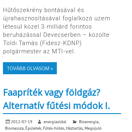
Hűtőszekrény bontásával és
újrahasznosításával foglalkozó üzem
létesül közel 3 milliárd forintos
beruházással Devecserben – közölte
Toldi Tamás (Fidesz-KDNP)
polgármester az MTI-vel.
TOVÁBB OLVASOM »
Faapríték vagy földgáz?
Alternatív fűtési módok I.
2012-07-19
energiaoldal
Bioenergia
,
Biomassza
,
Épületek
,
Fűtés-hűtés
,
Háztartás
,
Megújuló