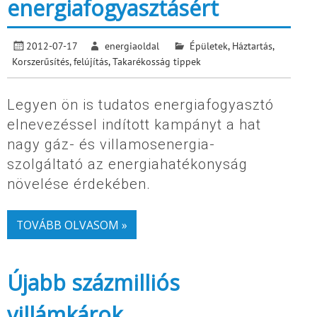
energiafogyasztásért
2012-07-17
energiaoldal
Épületek
,
Háztartás
,
Korszerűsítés, felújítás
,
Takarékosság tippek
Legyen ön is tudatos energiafogyasztó
elnevezéssel indított kampányt a hat
nagy gáz- és villamosenergia-
szolgáltató az energiahatékonyság
növelése érdekében.
TOVÁBB OLVASOM »
Újabb százmilliós
villámkárok