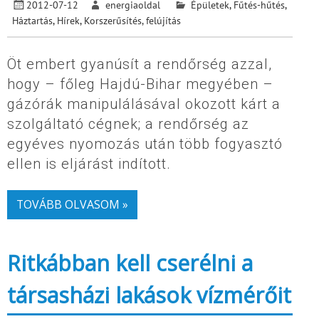
2012-07-12
energiaoldal
Épületek
,
Fűtés-hűtés
,
Háztartás
,
Hírek
,
Korszerűsítés, felújítás
Öt embert gyanúsít a rendőrség azzal,
hogy – főleg Hajdú-Bihar megyében –
gázórák manipulálásával okozott kárt a
szolgáltató cégnek; a rendőrség az
egyéves nyomozás után több fogyasztó
ellen is eljárást indított.
TOVÁBB OLVASOM »
Ritkábban kell cserélni a
társasházi lakások vízmérőit