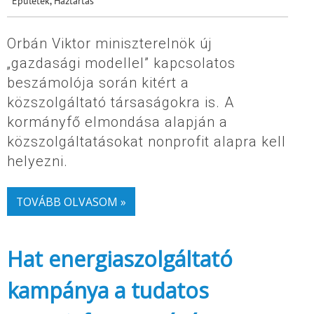
Épületek
,
Háztartás
Orbán Viktor miniszterelnök új
„gazdasági modellel” kapcsolatos
beszámolója során kitért a
közszolgáltató társaságokra is. A
kormányfő elmondása alapján a
közszolgáltatásokat nonprofit alapra kell
helyezni.
TOVÁBB OLVASOM »
Hat energiaszolgáltató
kampánya a tudatos