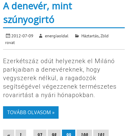
A denevér, mint
szúnyogirtó
2012-07-09
energiaoldal
Háztartás
,
Zöld
rovat
Ezerkétszáz odút helyeznek el Milánó
parkjaiban a denevéreknek, hogy
vegyszerek nélkül, a ragadozók
segítségével végezzenek természetes
rovarirtást a nyári hónapokban.
TOVÁBB OLVASOM »
«
1
…
97
98
99
100
101
…