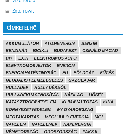
Vízenergia
Zöld rovat
CÍMKEFELHŐ
AKKUMULÁTOR
ATOMENERGIA
BENZIN
BENZINÁR
BICIKLI
BUDAPEST
CSINÁLD MAGAD
DIY
E.ON
ELEKTROMOS AUTÓ
ELEKTROMOS AUTÓK
ENERGIA
ENERGIAHATÉKONYSÁG
EU
FÖLDGÁZ
FŰTÉS
GLOBÁLIS FELMELEGEDÉS
GÁZOLAJÁR
HULLADÉK
HULLADÉKBÓL
HULLADÉKHASZNOSÍTÁS
HÁZILAG
HŐSÉG
KATASZTRÓFAVÉDELEM
KLÍMAVÁLTOZÁS
KÍNA
KÖRNYEZETVÉDELEM
MAGYARORSZÁG
MEGTAKARÍTÁS
MEGÚJULÓ ENERGIA
MOL
NAPELEM
NAPELEMEK
NAPENERGIA
NÉMETORSZÁG
OROSZORSZÁG
PAKS II.