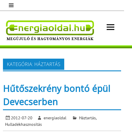
Skip
to
content
Energ
Megújuló és hagyományos energiák.
Minden, ami energia!
KATEGÓRIA:
HÁZTARTÁS
Hűtőszekrény bontó épül
Devecserben
2012-07-20
energiaoldal
Háztartás
,
Hulladékhasznosítás