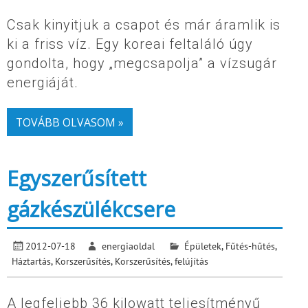
Csak kinyitjuk a csapot és már áramlik is
ki a friss víz. Egy koreai feltaláló úgy
gondolta, hogy „megcsapolja” a vízsugár
energiáját.
TOVÁBB OLVASOM »
Egyszerűsített
gázkészülékcsere
2012-07-18
energiaoldal
Épületek
,
Fűtés-hűtés
,
Háztartás
,
Korszerűsítés
,
Korszerűsítés, felújítás
A legfeljebb 36 kilowatt teljesítményű