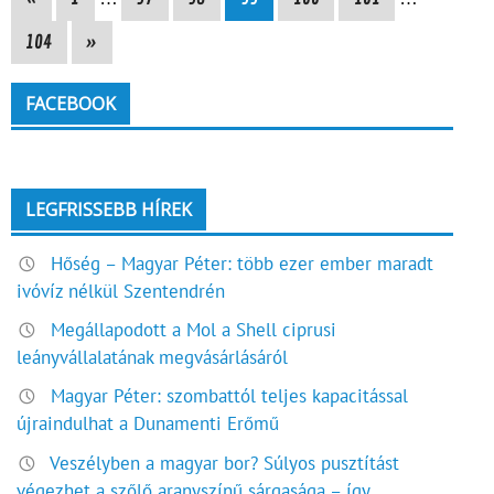
104
»
FACEBOOK
LEGFRISSEBB HÍREK
Hőség – Magyar Péter: több ezer ember maradt
ivóvíz nélkül Szentendrén
Megállapodott a Mol a Shell ciprusi
leányvállalatának megvásárlásáról
Magyar Péter: szombattól teljes kapacitással
újraindulhat a Dunamenti Erőmű
Veszélyben a magyar bor? Súlyos pusztítást
végezhet a szőlő aranyszínű sárgasága – így