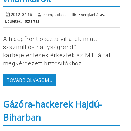
2012-07-16
energiaoldal
Energiaellátás
,
Épületek
,
Háztartás
A hidegfront okozta viharok miatt
százmilliós nagyságrendű
kárbejelentések érkeztek az MTI által
megkérdezett biztosítókhoz.
TOVÁBB OLVASOM »
Gázóra-hackerek Hajdú-
Biharban