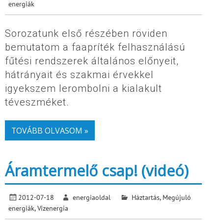
energiák
Sorozatunk első részében röviden
bemutatom a faapríték felhasználású
fűtési rendszerek általános előnyeit,
hátrányait és szakmai érvekkel
igyekszem lerombolni a kialakult
téveszméket.
TOVÁBB OLVASOM »
Áramtermelő csap! (videó)
2012-07-18
energiaoldal
Háztartás
,
Megújuló
energiák
,
Vízenergia