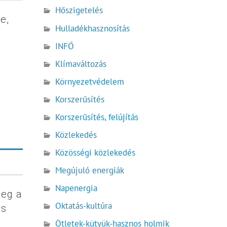
Hőszigetelés
e,
Hulladékhasznosítás
INFÓ
Klímaváltozás
Környezetvédelem
Korszerűsítés
Korszerűsítés, felújítás
Közlekedés
Közösségi közlekedés
Megújuló energiák
Napenergia
meg a
Oktatás-kultúra
és
Ötletek-kütyük-hasznos holmik