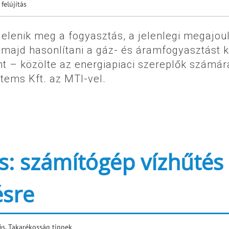
 felújítás
elenik meg a fogyasztás, a jelenlegi megajou
 majd hasonlítani a gáz- és áramfogyasztást k
int – közölte az energiapiaci szereplők számár
stems Kft. az MTI-vel.
s: számítógép vízhűtés
ésre
ás
,
Takarékosság tippek