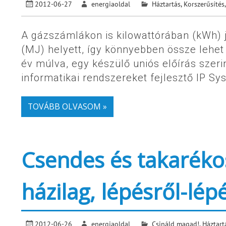
2012-06-27
energiaoldal
Háztartás
,
Korszerűsítés,
A gázszámlákon is kilowattórában (kWh) j
(MJ) helyett, így könnyebben össze lehet
év múlva, egy készülő uniós előírás szer
informatikai rendszereket fejlesztő IP Sy
TOVÁBB OLVASOM »
Csendes és takaréko
házilag, lépésről-lép
2012-06-26
energiaoldal
Csináld magad!
,
Háztart