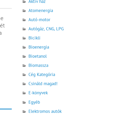
Aktív ház
Atomenergia
le
Autó-motor
ét
Autógáz, CNG, LPG
a
Bicikli
Bioenergia
Bioetanol
Biomassza
Cég Kategória
Csináld magad!
E-könyvek
Egyéb
Elektromos autók