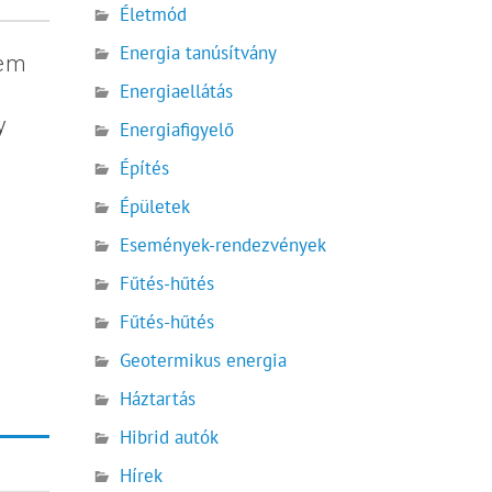
Életmód
Energia tanúsítvány
nem
Energiaellátás
y
Energiafigyelő
Építés
Épületek
Események-rendezvények
Fűtés-hűtés
Fűtés-hűtés
Geotermikus energia
Háztartás
Hibrid autók
Hírek