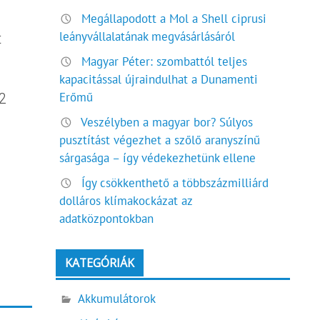
Megállapodott a Mol a Shell ciprusi
leányvállalatának megvásárlásáról
t
Magyar Péter: szombattól teljes
kapacitással újraindulhat a Dunamenti
Erőmű
2
Veszélyben a magyar bor? Súlyos
pusztítást végezhet a szőlő aranyszínű
sárgasága – így védekezhetünk ellene
Így csökkenthető a többszázmilliárd
dolláros klímakockázat az
adatközpontokban
KATEGÓRIÁK
Akkumulátorok