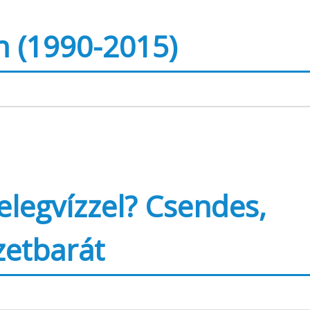
on (1990-2015)
legvízzel? Csendes,
zetbarát