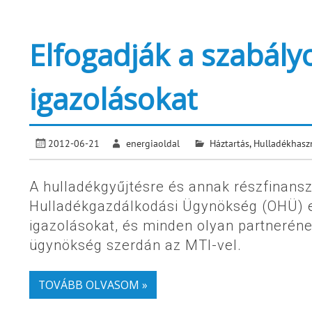
Elfogadják a szabály
igazolásokat
2012-06-21
energiaoldal
Háztartás
,
Hulladékhasz
A hulladékgyűjtésre és annak részfinans
Hulladékgazdálkodási Ügynökség (OHÜ) e
igazolásokat, és minden olyan partnerének 
ügynökség szerdán az MTI-vel.
TOVÁBB OLVASOM »