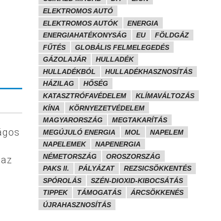
ELEKTROMOS AUTÓ
ELEKTROMOS AUTÓK
ENERGIA
i
ENERGIAHATÉKONYSÁG
EU
FÖLDGÁZ
FŰTÉS
GLOBÁLIS FELMELEGEDÉS
GÁZOLAJÁR
HULLADÉK
HULLADÉKBÓL
HULLADÉKHASZNOSÍTÁS
HÁZILAG
HŐSÉG
KATASZTRÓFAVÉDELEM
KLÍMAVÁLTOZÁS
KÍNA
KÖRNYEZETVÉDELEM
MAGYARORSZÁG
MEGTAKARÍTÁS
ágos
MEGÚJULÓ ENERGIA
MOL
NAPELEM
NAPELEMEK
NAPENERGIA
NÉMETORSZÁG
OROSZORSZÁG
 az
PAKS II.
PÁLYÁZAT
REZSICSÖKKENTÉS
SPÓROLÁS
SZÉN-DIOXID-KIBOCSÁTÁS
TIPPEK
TÁMOGATÁS
ÁRCSÖKKENÉS
ÚJRAHASZNOSÍTÁS