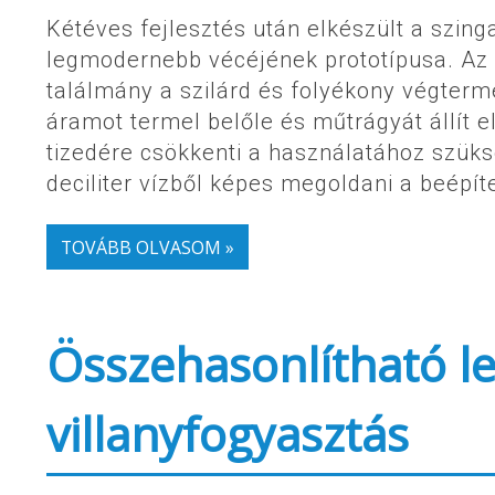
Kétéves fejlesztés után elkészült a szin
legmodernebb vécéjének prototípusa. Az 
találmány a szilárd és folyékony végterm
áramot termel belőle és műtrágyát állít 
tizedére csökkenti a használatához szük
deciliter vízből képes megoldani a beépít
TOVÁBB OLVASOM »
Összehasonlítható le
villanyfogyasztás