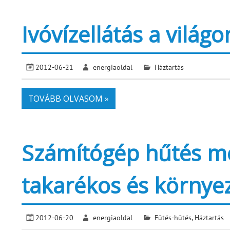
Ivóvízellátás a világ
2012-06-21
energiaoldal
Háztartás
TOVÁBB OLVASOM »
Számítógép hűtés me
takarékos és környe
2012-06-20
energiaoldal
Fűtés-hűtés
,
Háztartás