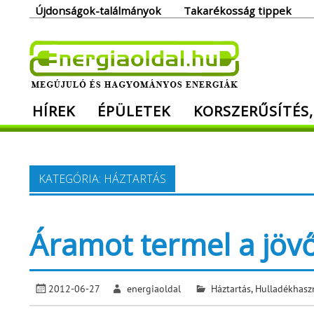
Skip
Újdonságok-találmányok
Takarékosság tippek
to
content
Ener
HÍREK
ÉPÜLETEK
KORSZERŰSÍTÉS,
Megújuló és hagyományos energiák. Min
KATEGÓRIA:
HÁZTARTÁS
Áramot termel a jöv
2012-06-27
energiaoldal
Háztartás
,
Hulladékhasz