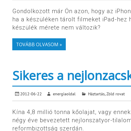
Gondolkozott már Ön azon, hogy az iPhone-
ha a készüléken tárolt filmeket iPad-he
készülék mérete nem változik?
TOVÁBB OLVASOM »
Sikeres a nejlonzacs
2012-06-22
energiaoldal
Háztartás
,
Zöld rovat
Kína 4,8 millió tonna kőolajat, vagy ennek
négy éve bevezetett nejlonszatyor-tilalom
reformbizottság szerdán.