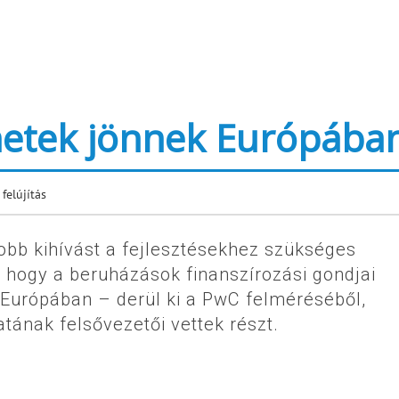
etek jönnek Európába
 felújítás
yobb kihívást a fejlesztésekhez szükséges
k, hogy a beruházások finanszírozási gondjai
Európában – derül ki a PwC felméréséből,
tának felsővezetői vettek részt.