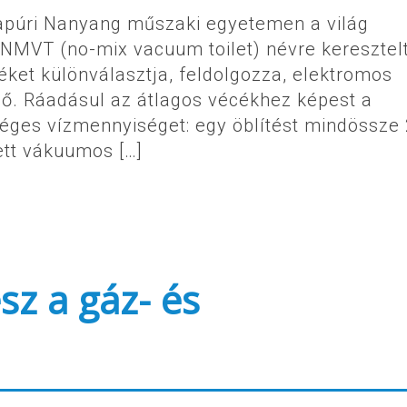
gapúri Nanyang műszaki egyetemen a világ
NMVT (no-mix vacuum toilet) névre keresztel
éket különválasztja, feldolgozza, elektromos
elő. Ráadásul az átlagos vécékhez képest a
séges vízmennyiséget: egy öblítést mindössze 
ett vákuumos […]
sz a gáz- és