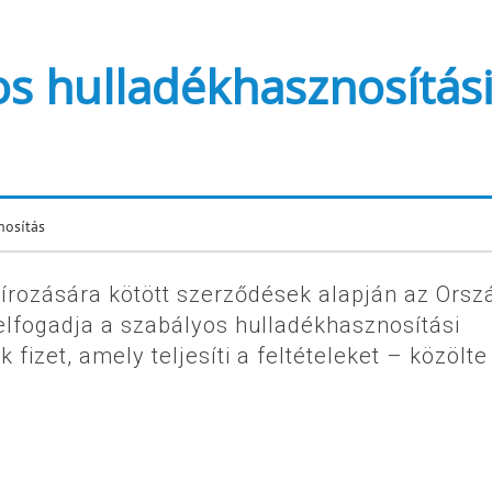
os hulladékhasznosítás
nosítás
zírozására kötött szerződések alapján az Orsz
lfogadja a szabályos hulladékhasznosítási
fizet, amely teljesíti a feltételeket – közölte