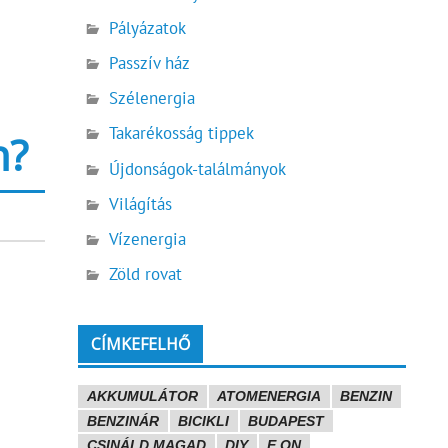
Pályázatok
Passzív ház
Szélenergia
Takarékosság tippek
n?
Újdonságok-találmányok
Világítás
Vízenergia
Zöld rovat
CÍMKEFELHŐ
AKKUMULÁTOR
ATOMENERGIA
BENZIN
BENZINÁR
BICIKLI
BUDAPEST
CSINÁLD MAGAD
DIY
E.ON