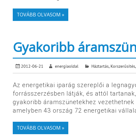
TOVÁBB OLVASOM »
Gyakoribb áramszün
2012-06-21
energiaoldal
Háztartás
,
Korszerűsítés,
Az energetikai iparág szereplői a legnag
forrásszerzésben látják, és attól tartana
gyakoribb áramszünetekhez vezethetnek 
amelyben 43 ország 72 energetikai vállala
TOVÁBB OLVASOM »