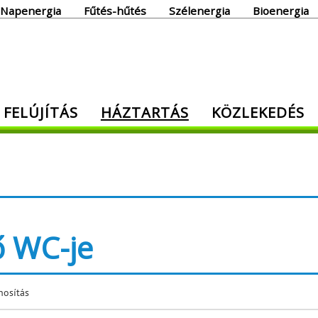
Napenergia
Fűtés-hűtés
Szélenergia
Bioenergia
giaoldal
 FELÚJÍTÁS
HÁZTARTÁS
KÖZLEKEDÉS
den, ami energia!
ő WC-je
nosítás