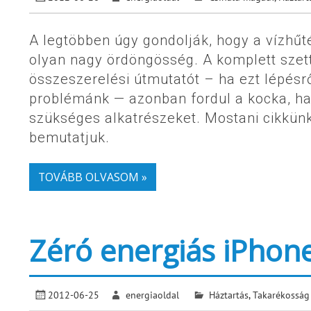
A legtöbben úgy gondolják, hogy a vízhűt
olyan nagy ördöngösség. A komplett szet
összeszerelési útmutatót – ha ezt lépés
problémánk — azonban fordul a kocka, ha
szükséges alkatrészeket. Mostani cikkünk
bemutatjuk.
TOVÁBB OLVASOM »
Zéró energiás iPhone
2012-06-25
energiaoldal
Háztartás
,
Takarékosság